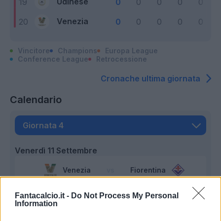
Udinese
19
0
0
0
0
0
Venezia
20
0
0
0
0
0
Vincitore
Champions
Europa League
Conference League
Retrocessione
Cronache ultima giornata
Calendario
Venerdì 11 Settembre
Venezia
Fiorentina
Sabato 12 Settembre
Fantacalcio.it -
Do Not Process My Personal
Information
Genoa
Frosinone