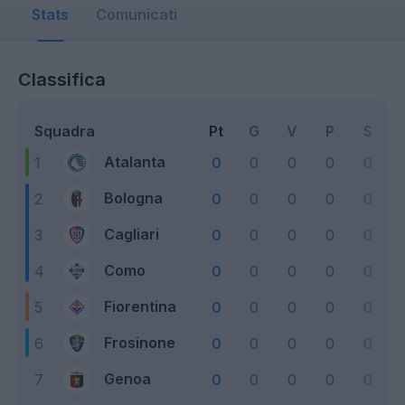
Comunicati
Classifica
Squadra
Pt
G
V
P
S
Atalanta
1
0
0
0
0
0
Bologna
2
0
0
0
0
0
Cagliari
3
0
0
0
0
0
Como
4
0
0
0
0
0
Fiorentina
5
0
0
0
0
0
Frosinone
6
0
0
0
0
0
Genoa
7
0
0
0
0
0