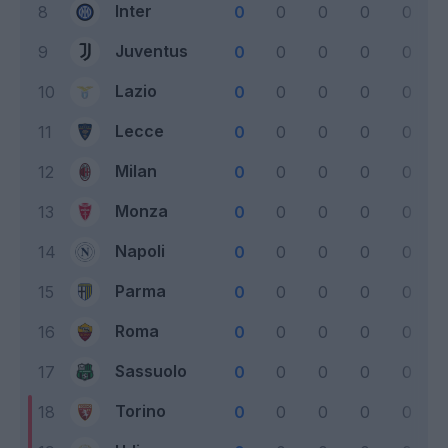
Inter
8
0
0
0
0
0
Juventus
9
0
0
0
0
0
Lazio
10
0
0
0
0
0
Lecce
11
0
0
0
0
0
Milan
12
0
0
0
0
0
Monza
13
0
0
0
0
0
Napoli
14
0
0
0
0
0
Parma
15
0
0
0
0
0
Roma
16
0
0
0
0
0
Sassuolo
17
0
0
0
0
0
Torino
18
0
0
0
0
0