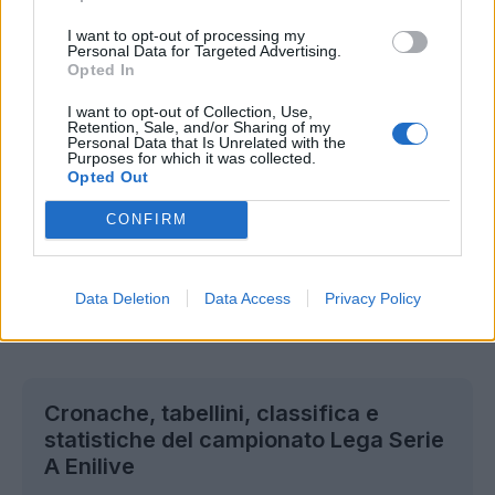
Sassuolo
Juventus
I want to opt-out of processing my
Personal Data for Targeted Advertising.
Lunedì 14 Settembre
Opted In
Inter
Udinese
I want to opt-out of Collection, Use,
Retention, Sale, and/or Sharing of my
Personal Data that Is Unrelated with the
Purposes for which it was collected.
Classifica Marcatori
Opted Out
Nessun marcatore presente al momento
CONFIRM
Classifica Assist
Nessun giocatore presente al momento
Data Deletion
Data Access
Privacy Policy
Cronache, tabellini, classifica e
statistiche del campionato Lega Serie
A Enilive