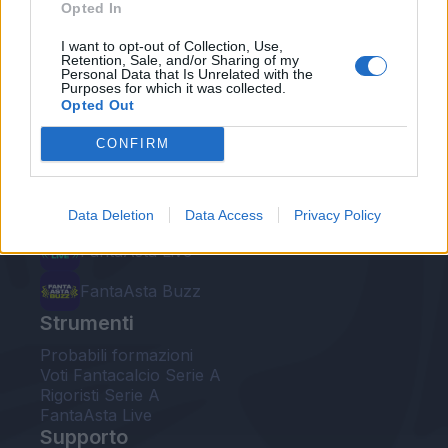
Opted In
Le nostre app
I want to opt-out of Collection, Use,
Retention, Sale, and/or Sharing of my
Personal Data that Is Unrelated with the
Purposes for which it was collected.
Fantacalcio® Serie A Enilive
Opted Out
Leghe Fantacalcio® Serie A Enilive
CONFIRM
EuroLeghe Fantacalcio®
Guida per l'asta perfetta
Data Deletion
Data Access
Privacy Policy
FantaAsta Live
FantaAsta Buzz
Strumenti
Probabili formazioni
Voti Fantacalcio Serie A
Rigoristi Serie A
FantaAsta Live
Supporto