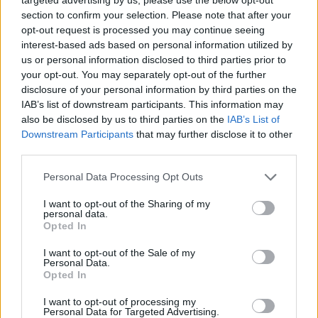
Calciatori
Calciatori
section to confirm your selection. Please note that after your
Serie A
EuroLeghe
opt-out request is processed you may continue seeing
interest-based ads based on personal information utilized by
us or personal information disclosed to third parties prior to
Altre applicazioni Fantacalcio®
your opt-out. You may separately opt-out of the further
disclosure of your personal information by third parties on the
Fantacalcio® Serie A Enilive
IAB’s list of downstream participants. This information may
also be disclosed by us to third parties on the
IAB’s List of
Leghe Fantacalcio® Serie A Enilive
Downstream Participants
that may further disclose it to other
third parties.
EuroLeghe Fantacalcio®
Personal Data Processing Opt Outs
Fantacalcio®: Guida per l’Asta Perfetta
I want to opt-out of the Sharing of my
FantaAsta Buzz
personal data.
Opted In
I want to opt-out of the Sale of my
Personal Data.
Opted In
I want to opt-out of processing my
Personal Data for Targeted Advertising.