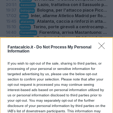
20:51
Lazio, trattativa con il Sassuolo per Pinamonti: le ultime
sassuolo
19:37
Bologna, per l'attacco piace Piccoli: trattativa iniziale con la Fiorentina
bologna
17:02
Inter, allarme Atletico Madrid per Romero: la strategia dei Colchoneros
inter
15:45
Atalanta, caccia a rinforzi in attacco: spunta anche Diao
atalanta
15:10
Torino, porte girevoli a centrocampo: spunta Cajuste
torino
14:40
Fiorentina, arriva Mastantuono: stasera sarà al Viola Park
fiorentina
13:34
Cagliari, è fatta per Maldini: i dettagli dell'affare
cagliari
13:25
Roma, Pellegrini verso il rinnovo di contratto: le ultime
roma
Fantacalcio.it -
Do Not Process My Personal
12:46
Milan, per l'attacco torna di moda Osorio
milan
Information
12:07
Il Napoli fa spazio: Lang in uscita, può tornare in Olanda
napoli
11:36
Atalanta, prende quota Romagnoli per sostituire Djimsiti
atalanta
If you wish to opt-out of the sale, sharing to third parties, or
11:15
Roma, ipotesi Endrick: la cessione di Soulé può sbloccarlo
roma
processing of your personal or sensitive information for
10:34
Napoli, l'addio di Lukaku entro il weekend: ecco dove andrà
napoli
targeted advertising by us, please use the below opt-out
10:07
Palestra: "Il Chelsea e la Premier un mondo bellissimo"
chelsea
section to confirm your selection. Please note that after your
09:41
Pjanic su Alajbegovic alla Juventus: "Rifiutate offerte migliori"
juventus
opt-out request is processed you may continue seeing
09:21
Calciomercato Bologna: offerta da 35 milioni Rowe, le ultime
bologna
interest-based ads based on personal information utilized by
08:42
Calciomercato Napoli: in arrivo Badiashile, via Rafa Marin, le cifre
napoli
us or personal information disclosed to third parties prior to
08:36
Calciomercato Roma: dopo Molina è caccia all'esterno
roma
your opt-out. You may separately opt-out of the further
08:21
Calciomercato Milan: arriverà almeno un altro esterno
milan
disclosure of your personal information by third parties on the
07:42
Calciomercato Juventus: doppio scambio con il Bologna
juventus
IAB’s list of downstream participants. This information may