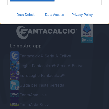
23:41
Roma, nel mirino il gioiellino Cacciamani: il Torino fissa il prezzo
roma
Data Deletion
Data Access
Privacy Policy
Le nostre app
Fantacalcio® Serie A Enilive
Leghe Fantacalcio® Serie A Enilive
EuroLeghe Fantacalcio®
Guida per l'asta perfetta
FantaAsta Live
FantaAsta Buzz