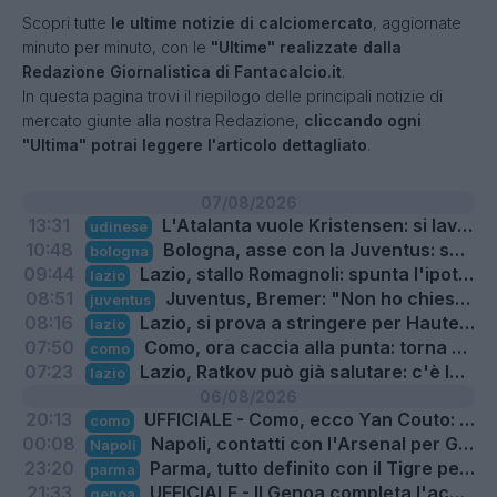
Scopri tutte
le ultime notizie di calciomercato
, aggiornate
minuto per minuto, con le
"Ultime" realizzate dalla
Redazione Giornalistica di Fantacalcio.it
.
In questa pagina trovi il riepilogo delle principali notizie di
mercato giunte alla nostra Redazione,
cliccando ogni
"Ultima" potrai leggere l'articolo dettagliato
.
07/08/2026
13:31
L'Atalanta vuole Kristensen: si lavora con l'Udinese per trovare l'accordo
udinese
10:48
Bologna, asse con la Juventus: spunta Cabal
bologna
09:44
Lazio, stallo Romagnoli: spunta l'ipotesi permanenza
lazio
08:51
Juventus, Bremer: "Non ho chiesto la cessione, tornerò presto in condizione"
juventus
08:16
Lazio, si prova a stringere per Hautekiet in difesa
lazio
07:50
Como, ora caccia alla punta: torna di moda Ivanovic
como
07:23
Lazio, Ratkov può già salutare: c'è la Dinamo Mosca
lazio
06/08/2026
20:13
UFFICIALE - Como, ecco Yan Couto: il comunicato del club
como
00:08
Napoli, contatti con l'Arsenal per Gabriel Jesus
Napoli
23:20
Parma, tutto definito con il Tigre per Romero: i dettagli
parma
21:33
UFFICIALE - Il Genoa completa l'acquisto di Sow: il comunicato
genoa