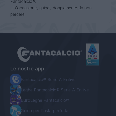
Fantacalcio®
.
Un'occasione, quindi, doppiamente da non
perdere.
Le nostre app
Fantacalcio® Serie A Enilive
Leghe Fantacalcio® Serie A Enilive
EuroLeghe Fantacalcio®
Guida per l'asta perfetta