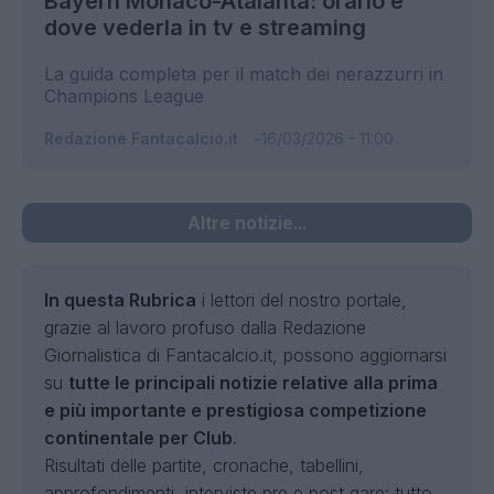
Bayern Monaco-Atalanta: orario e
dove vederla in tv e streaming
La guida completa per il match dei nerazzurri in
Champions League
Redazione Fantacalcio.it
16/03/2026 - 11:00
Altre notizie...
In questa Rubrica
i lettori del nostro portale,
grazie al lavoro profuso dalla Redazione
Giornalistica di Fantacalcio.it, possono aggiornarsi
su
tutte le principali notizie relative alla prima
e più importante e prestigiosa competizione
continentale per Club
.
Risultati delle partite, cronache, tabellini,
approfondimenti, interviste pre e post gare: tutto