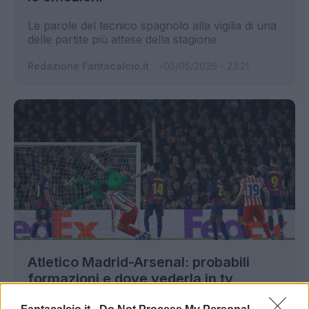
Le parole del tecnico spagnolo alla vigilia di una
delle partite più attese della stagione
Redazione Fantacalcio.it
05/05/2026 - 23:21
Atletico Madrid-Arsenal: probabili
formazioni e dove vederla in tv
Tutte le info sull'andata delle semifinali di