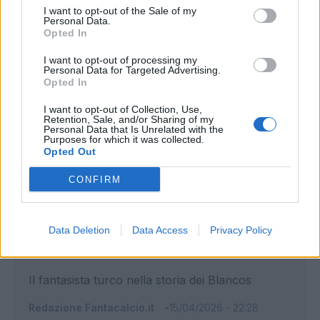
I want to opt-out of the Sale of my
Redazione Fantacalcio.it
15/04/2026 - 23:39
Personal Data.
Opted In
I want to opt-out of processing my
Personal Data for Targeted Advertising.
Opted In
I want to opt-out of Collection, Use,
Retention, Sale, and/or Sharing of my
Personal Data that Is Unrelated with the
Purposes for which it was collected.
Opted Out
CONFIRM
Real Madrid, Arda Guler da record:
segna il gol più veloce nella storia
Data Deletion
Data Access
Privacy Policy
della Champions
Il fantasista turco nella storia dei Blancos
Redazione Fantacalcio.it
15/04/2026 - 22:28