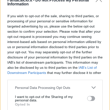
Fantacalcio.it -
Do Not Process My Personal
Information
Champions
Gianmarco Della Ragione
29/04/2026 - 11:32
If you wish to opt-out of the sale, sharing to third parties, or
processing of your personal or sensitive information for
targeted advertising by us, please use the below opt-out
section to confirm your selection. Please note that after your
opt-out request is processed you may continue seeing
interest-based ads based on personal information utilized by
us or personal information disclosed to third parties prior to
your opt-out. You may separately opt-out of the further
disclosure of your personal information by third parties on the
IAB’s list of downstream participants. This information may
also be disclosed by us to third parties on the
IAB’s List of
Downstream Participants
that may further disclose it to other
third parties.
Real Madrid, furia contro l'arbitro
Personal Data Processing Opt Outs
Vincic per il rosso a Camavinga
I want to opt-out of the Sharing of my
Due cartellini gialli al centrocampista francese in
personal data.
pochi minuti
Opted In