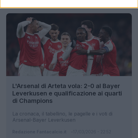
L'Arsenal di Arteta vola: 2-0 al Bayer
Leverkusen e qualificazione ai quarti
di Champions
La cronaca, il tabellino, le pagelle e i voti di
Arsenal-Bayer Leverkusen
Redazione Fantacalcio.it
17/03/2026 - 22:52