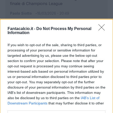
finale di Champions League
Paolo Siotto
18/03/2026 - 20:49
Fantacalcio.it -
Do Not Process My Personal
Information
If you wish to opt-out of the sale, sharing to third parties, or
processing of your personal or sensitive information for
targeted advertising by us, please use the below opt-out
section to confirm your selection. Please note that after your
opt-out request is processed you may continue seeing
interest-based ads based on personal information utilized by
us or personal information disclosed to third parties prior to
your opt-out. You may separately opt-out of the further
City, l'orgoglio non basta. Vinicius
disclosure of your personal information by third parties on the
scatenato, ride Madrid
IAB’s list of downstream participants. This information may
also be disclosed by us to third parties on the
IAB’s List of
Manchester City-Real Madrid 1-2: cronaca,
Downstream Participants
that may further disclose it to other
tabellino, assist e voti Fantachampions
third parties.