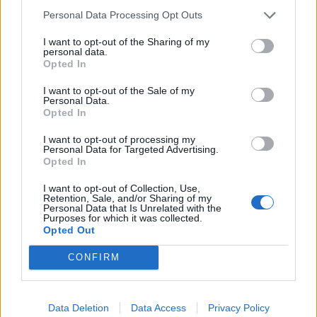
Simone Bargellini
17/03/2026 - 22:58
Personal Data Processing Opt Outs
I want to opt-out of the Sharing of my
personal data.
Opted In
I want to opt-out of the Sale of my
Personal Data.
Opted In
I want to opt-out of processing my
Personal Data for Targeted Advertising.
Opted In
I want to opt-out of Collection, Use,
Retention, Sale, and/or Sharing of my
Personal Data that Is Unrelated with the
Troppo PSG per il Chelsea, a Londra
Purposes for which it was collected.
finisce 0-3
Opted Out
Kvaratskhelia, Barcola e Mayulu firmano la
CONFIRM
vittoria a Stamford Bridge, in una sfida che non
è mai sembrata in bilico.
Data Deletion
Data Access
Privacy Policy
Luca Tonazzini
17/03/2026 - 22:52