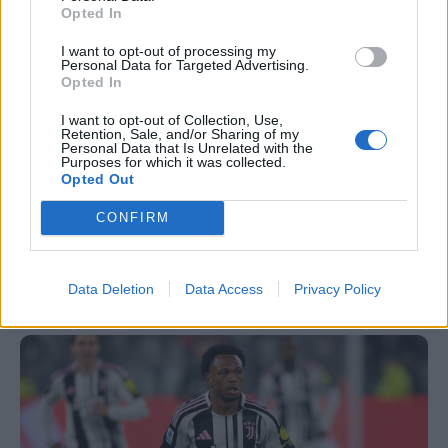
Opted In
I want to opt-out of processing my
Personal Data for Targeted Advertising.
Opted In
I want to opt-out of Collection, Use,
Retention, Sale, and/or Sharing of my
Personal Data that Is Unrelated with the
FantaChampions: 5 calciatori da
Purposes for which it was collected.
Opted Out
acquistare per gli ottavi
CONFIRM
FantaChampions, via agli ottavi di finale: ecco i
calciatori da acquistare
Redazione Fantacalcio.it
10/03/2026 - 10:32
Data Deletion
Data Access
Privacy Policy