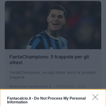
FantaChampions: 5 trappole per gli
ottavi
FantaChampions, via agli ottavi: ecco le possibili
trappole
Redazione Fantacalcio.it
10/03/2026 - 10:45
Fantacalcio.it -
Do Not Process My Personal
Information