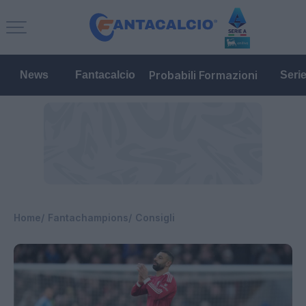
Probabili Formazioni
News
Fantacalcio
Seri
Home
Fantachampions
Consigli