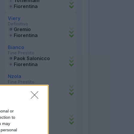
Tottenham
Fiorentina
Viery
Definitivo
Gremio
Fiorentina
Bianco
Fine Prestito
Paok Salonicco
Fiorentina
Nzola
Fine Prestito
Sassuolo
Fiorentina
Sottil
Fine Prestito
sonal or
Lecce
ection to
Fiorentina
ou may
 personal