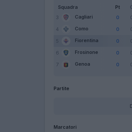
Squadra
Pt
Cagliari
3
0
Como
4
0
Fiorentina
5
0
Frosinone
6
0
Genoa
7
0
Partite
D
Marcatori