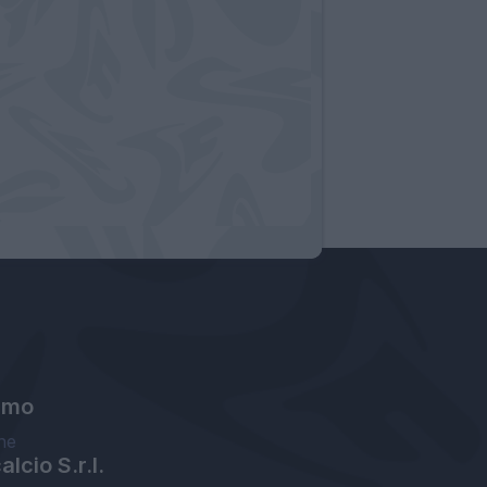
amo
ne
lcio S.r.l.