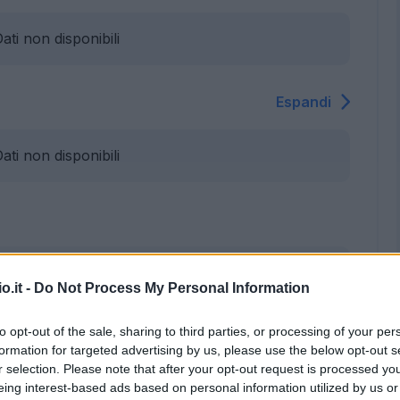
ati non disponibili
Espandi
ati non disponibili
Calci piazzati
o.it -
Do Not Process My Personal Information
Mandragora
to opt-out of the sale, sharing to third parties, or processing of your per
formation for targeted advertising by us, please use the below opt-out s
r selection. Please note that after your opt-out request is processed y
eing interest-based ads based on personal information utilized by us or
Gudmundsson A.