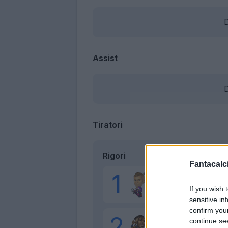
D
Assist
D
Tiratori
Rigori
Fantacalci
Gudmundsson A.
If you wish 
sensitive in
confirm you
continue se
Kean