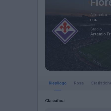
Fior
Allenatore
n.a.
Stadio
Artemio F
Riepilogo
Rosa
Statistich
Classifica