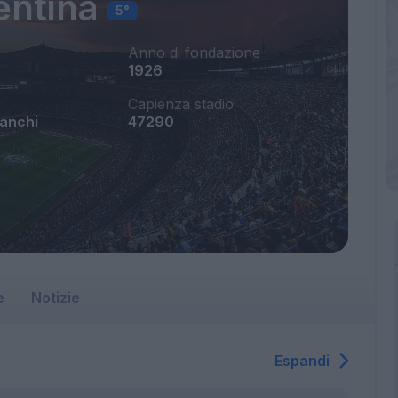
entina
5°
Anno di fondazione
1926
Capienza stadio
ranchi
47290
e
Notizie
Espandi