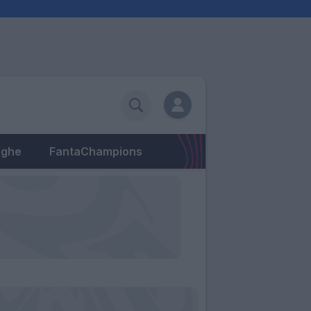
eghe
FantaChampions