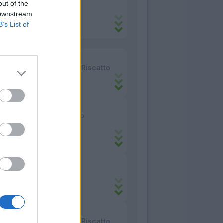
Sohm
out of the
Fine Prestito
 downstream
Bologna
B’s List of
Fiorentina
Partenze
Sohm
Prestito con Diritto Riscatto
Fiorentina
Venezia
Moreno M.
Prestito con obbligo
condizionato
Fiorentina
Venezia
Balbo
Definitivo
Fiorentina
Sturm Graz
Comuzzo
Prestito con Diritto Riscatto