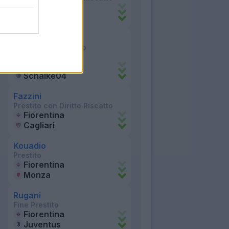
Fiorentina
Torino
Gosens
Prestito con obbligo
condizionato
Fiorentina
Schalke04
Fazzini
Prestito con Diritto Riscatto
Fiorentina
Cagliari
Kouadio
Prestito
Fiorentina
Monza
Rugani
Fine Prestito
Fiorentina
Juventus