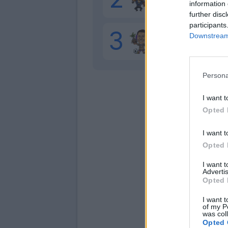
information 
further disc
participants
Downstream 
Mandragora
Persona
I want t
Opted 
I want t
Opted 
I want 
Advertis
Opted 
I want t
of my P
was col
Opted 