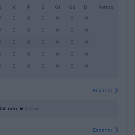
G
V
P
S
Gf
Gs
Dr
Forma
0
0
0
0
0
0
0
0
0
0
0
0
0
0
0
0
0
0
0
0
0
0
0
0
0
0
0
0
0
0
0
0
0
0
0
Espandi
ati non disponibili
Espandi