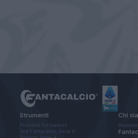
Strumenti
Chi si
Probabili formazioni
Redazio
Voti Fantacalcio Serie A
Fantaca
Rigoristi Serie A