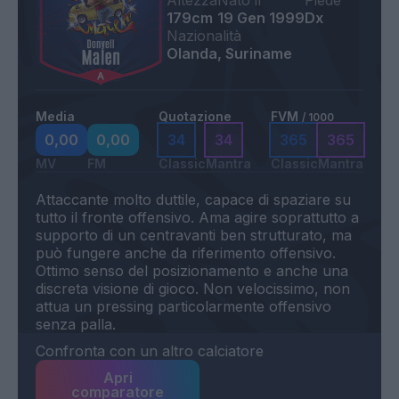
Altezza
Nato il
Piede
179cm
19 Gen 1999
Dx
Nazionalità
Olanda, Suriname
Media
Quotazione
FVM
/ 1000
0,00
0,00
34
34
365
365
MV
FM
Classic
Mantra
Classic
Mantra
Attaccante molto duttile, capace di spaziare su
tutto il fronte offensivo. Ama agire soprattutto a
supporto di un centravanti ben strutturato, ma
può fungere anche da riferimento offensivo.
Ottimo senso del posizionamento e anche una
discreta visione di gioco. Non velocissimo, non
attua un pressing particolarmente offensivo
Confronta con un altro calciatore
Apri
comparatore