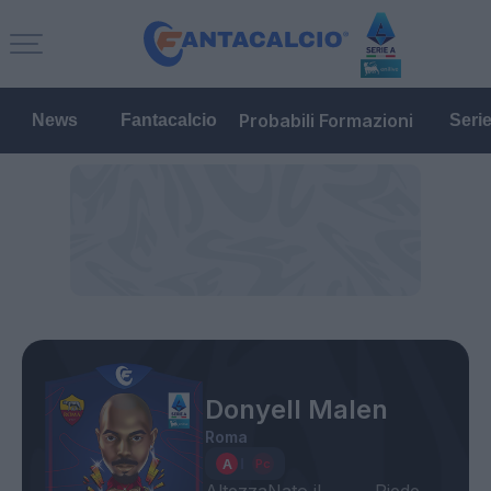
Probabili Formazioni
News
Fantacalcio
Seri
Donyell Malen
Roma