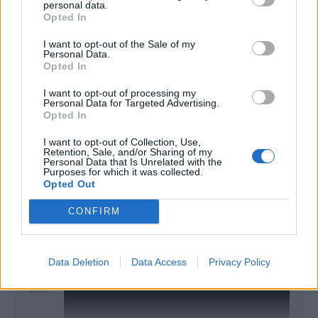
personal data.
Opted In
I want to opt-out of the Sale of my
Personal Data.
Opted In
Classic
Mantra
I want to opt-out of processing my
Personal Data for Targeted Advertising.
Opted In
Andamento FantaValore di Mercato
I want to opt-out of Collection, Use,
Retention, Sale, and/or Sharing of my
Personal Data that Is Unrelated with the
Purposes for which it was collected.
365
365
MAX
Opted Out
365
MIN
FVM attuale
CONFIRM
370
Data Deletion
Data Access
Privacy Policy
365