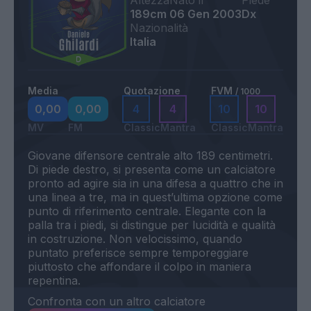
Altezza
Nato il
Piede
189cm
06 Gen 2003
Dx
Nazionalità
Italia
Media
Quotazione
FVM
/ 1000
0,00
0,00
4
4
10
10
MV
FM
Classic
Mantra
Classic
Mantra
Giovane difensore centrale alto 189 centimetri.
Di piede destro, si presenta come un calciatore
pronto ad agire sia in una difesa a quattro che in
una linea a tre, ma in quest’ultima opzione come
punto di riferimento centrale. Elegante con la
palla tra i piedi, si distingue per lucidità e qualità
in costruzione. Non velocissimo, quando
puntato preferisce sempre temporeggiare
piuttosto che affondare il colpo in maniera
Confronta con un altro calciatore