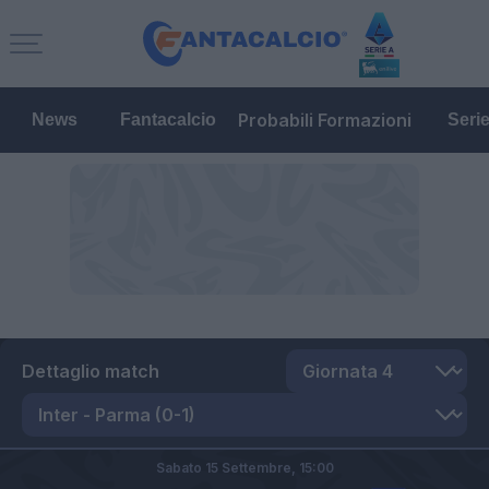
Probabili Formazioni
News
Fantacalcio
Seri
Dettaglio match
Sabato 15 Settembre,
15:00