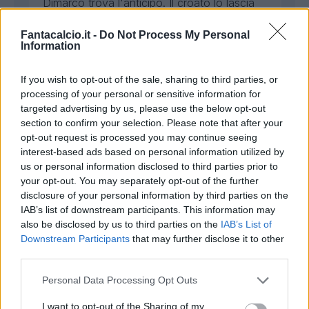
Dimarco trova l'anticipo. Il croato lo lascia
passare senza colpo ferire e il terzino
inventa l'eurogol: un atteggiamento da
Fantacalcio.it -
Do Not Process My Personal
punire, un blackout mentale che fa tornare
Information
in mente vecchi fantasmi.
If you wish to opt-out of the sale, sharing to third parties, or
processing of your personal or sensitive information for
Candreva
targeted advertising by us, please use the below opt-out
Presente
section to confirm your selection. Please note that after your
6,5
opt-out request is processed you may continue seeing
interest-based ads based on personal information utilized by
Bonus e Malus
us or personal information disclosed to third parties prior to
- NESSUNO -
your opt-out. You may separately opt-out of the further
disclosure of your personal information by third parties on the
Una delle poche note positive dell'Inter di
IAB’s list of downstream participants. This information may
oggi. Parte molto bene, prova a disorientare
also be disclosed by us to third parties on the
IAB’s List of
il Parma con tagli profondi e cross tagliati.
Downstream Participants
that may further disclose it to other
Suo il primo squillo del match, per tutto il
third parties.
primo tempo tiene botta, anche se si
comincia a notare un lieve calo, che si fa
Personal Data Processing Opt Outs
più evidente a inizio ripresa; così Spalletti lo
leva per spedire in campo Politano.
I want to opt-out of the Sharing of my