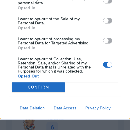
personal data.
Opted In
Nainggolan
I want to opt-out of the Sale of my
Spremuto
Personal Data.
Opted In
6
Bonus e Malus
I want to opt-out of processing my
Personal Data for Targeted Advertising.
- NESSUNO -
Opted In
I want to opt-out of Collection, Use,
Nel primo tempo è un trascinatore per i
Retention, Sale, and/or Sharing of my
compagni: ci prova ripetutamente con il tiro
Personal Data that Is Unrelated with the
Purposes for which it was collected.
da fuori, trovando sulla sua strada un
Opted Out
attento Sepe o sbagliando di poco la misura.
Si spegne presto: nel secondo tempo
CONFIRM
gradualmente sparisce dal campo, senza più
riuscire a incidere.
Data Deletion
Data Access
Privacy Policy
Perisic
Tenace
6