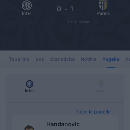
0
-
1
Inter
Parma
79’
Dimarco
Tabellino
Voti
Statistiche
Notizie
Pagelle
As
Inter
Parma
Tutte le pagelle
Handanovic