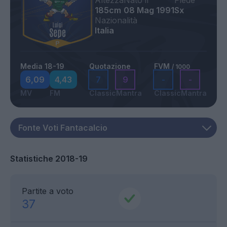
Altezza
Nato il
Piede
185cm
08 Mag 1991
Sx
Nazionalità
Italia
Media 18-19
Quotazione
FVM
/ 1000
6,09
4,43
7
9
-
-
MV
FM
Classic
Mantra
Classic
Mantra
Statistiche 2018-19
Partite a voto
37