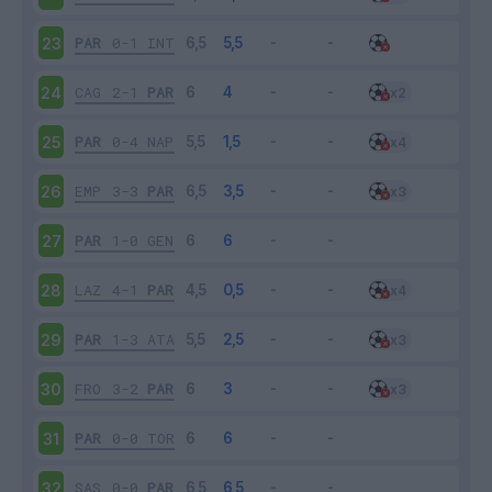
PAR
0-1
INT
23
CAG
2-1
PAR
24
PAR
0-4
NAP
25
EMP
3-3
PAR
26
PAR
1-0
GEN
27
LAZ
4-1
PAR
28
PAR
1-3
ATA
29
FRO
3-2
PAR
30
PAR
0-0
TOR
31
SAS
0-0
PAR
32