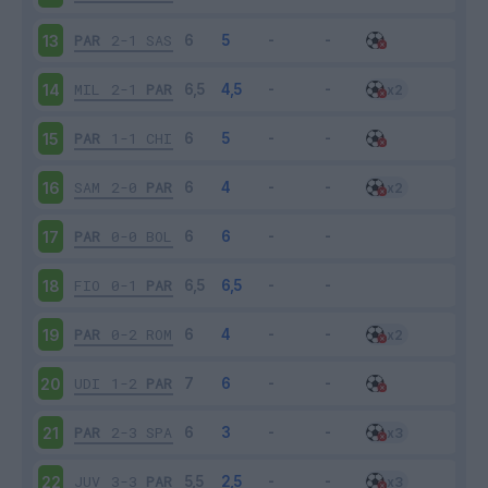
PAR
2-1
SAS
13
MIL
2-1
PAR
14
PAR
1-1
CHI
15
SAM
2-0
PAR
16
PAR
0-0
BOL
17
FIO
0-1
PAR
18
PAR
0-2
ROM
19
UDI
1-2
PAR
20
PAR
2-3
SPA
21
JUV
3-3
PAR
22