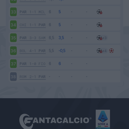
PAR
1-1
MIL
33
CHI
1-1
PAR
34
PAR
3-3
SAM
35
BOL
4-1
PAR
36
PAR
1-0
FIO
37
ROM
2-1
PAR
38