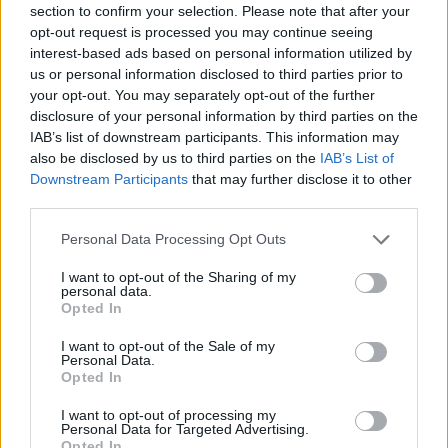
section to confirm your selection. Please note that after your
Entrato
0 - 0
%
opt-out request is processed you may continue seeing
interest-based ads based on personal information utilized by
Squalificato
0 - 0
%
us or personal information disclosed to third parties prior to
Infortunato
0 - 0
%
your opt-out. You may separately opt-out of the further
disclosure of your personal information by third parties on the
Inutilizzato
1 - 2
%
IAB’s list of downstream participants. This information may
also be disclosed by us to third parties on the
IAB’s List of
Downstream Participants
that may further disclose it to other
third parties.
Personal Data Processing Opt Outs
I want to opt-out of the Sharing of my
Scarica riepilogo
personal data.
Scarica
stagionale
Opted In
I want to opt-out of the Sale of my
Giornata
Voto
FV
Entrato
Uscito
Bonus/Malus
Personal Data.
Opted In
PAR
2-2
UDI
1
I want to opt-out of processing my
Personal Data for Targeted Advertising.
SPA
1-0
PAR
2
Opted In