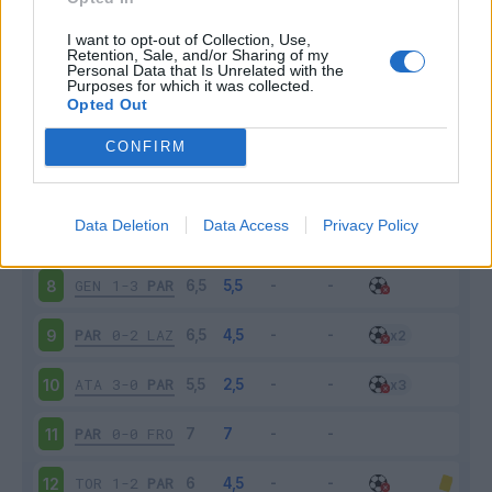
PAR
1-2
JUV
3
I want to opt-out of Collection, Use,
Retention, Sale, and/or Sharing of my
Personal Data that Is Unrelated with the
Purposes for which it was collected.
INT
0-1
PAR
4
Opted Out
PAR
2-0
CAG
5
CONFIRM
NAP
3-0
PAR
6
Data Deletion
Data Access
Privacy Policy
PAR
1-0
EMP
7
GEN
1-3
PAR
8
PAR
0-2
LAZ
9
ATA
3-0
PAR
10
PAR
0-0
FRO
11
TOR
1-2
PAR
12