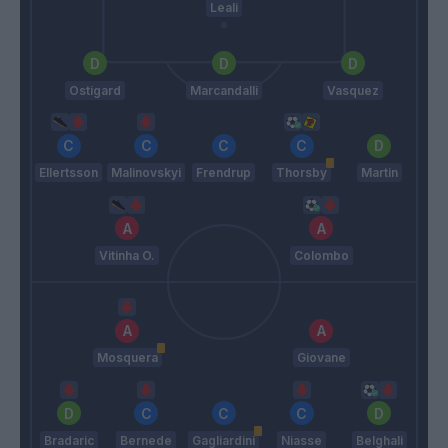
Leali
Ostigard
Marcandalli
Vasquez
Ellertsson
Malinovskyi
Frendrup
Thorsby
Martin
Vitinha O.
Colombo
Mosquera
Giovane
Bradaric
Bernede
Gagliardini
Niasse
Belghali