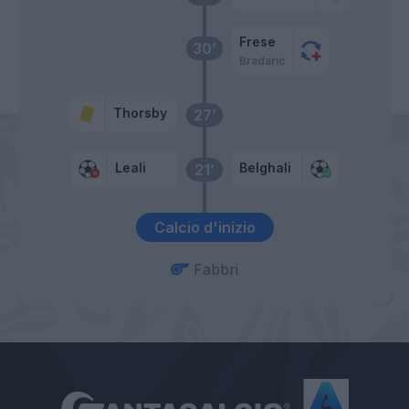
Frese
30’
Bradaric
Thorsby
27’
Leali
Belghali
21’
Calcio d'inizio
Fabbri