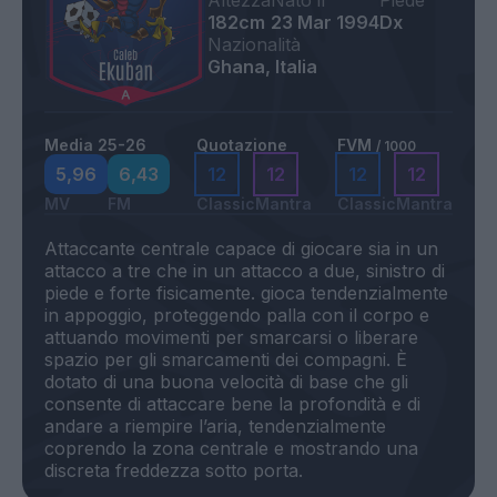
Altezza
Nato il
Piede
182cm
23 Mar 1994
Dx
Nazionalità
Ghana, Italia
Media 25-26
Quotazione
FVM
/ 1000
5,96
6,43
12
12
12
12
MV
FM
Classic
Mantra
Classic
Mantra
Attaccante centrale capace di giocare sia in un
attacco a tre che in un attacco a due, sinistro di
piede e forte fisicamente. gioca tendenzialmente
in appoggio, proteggendo palla con il corpo e
attuando movimenti per smarcarsi o liberare
spazio per gli smarcamenti dei compagni. È
dotato di una buona velocità di base che gli
consente di attaccare bene la profondità e di
andare a riempire l’aria, tendenzialmente
coprendo la zona centrale e mostrando una