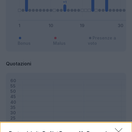
Presenze a
Bonus
Malus
voto
Quotazioni