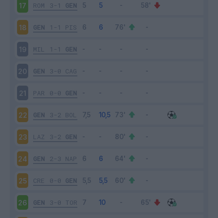
ROM
3-1
GEN
17
GEN
1-1
PIS
18
MIL
1-1
GEN
19
GEN
3-0
CAG
20
PAR
0-0
GEN
21
GEN
3-2
BOL
22
LAZ
3-2
GEN
23
GEN
2-3
NAP
24
CRE
0-0
GEN
25
GEN
3-0
TOR
26