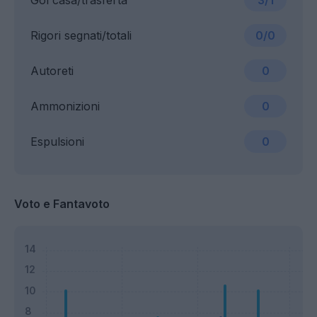
Gol casa/trasferta
3/1
Rigori segnati/totali
0/0
Autoreti
0
Ammonizioni
0
Espulsioni
0
Voto e Fantavoto