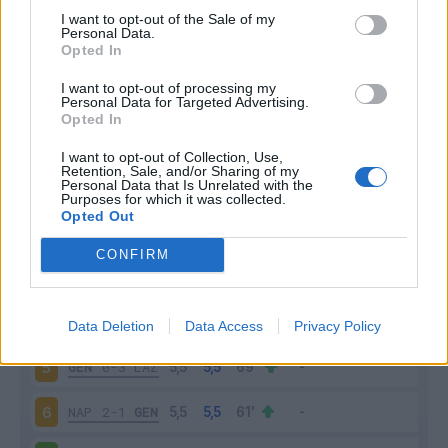
I want to opt-out of the Sale of my
Personal Data.
Opted In
Scarica riepilogo
Scarica
I want to opt-out of processing my
stagionale
Personal Data for Targeted Advertising.
Opted In
Giornata
Voto
FV
Entrato
Uscito
Bonus/Malus
I want to opt-out of Collection, Use,
Retention, Sale, and/or Sharing of my
Personal Data that Is Unrelated with the
GEN
0-0
LEC
1
Purposes for which it was collected.
Opted Out
GEN
0-1
JUV
2
CONFIRM
COM
1-1
GEN
3
BOL
2-1
GEN
4
Data Deletion
Data Access
Privacy Policy
GEN
0-3
LAZ
5
NAP
2-1
GEN
6