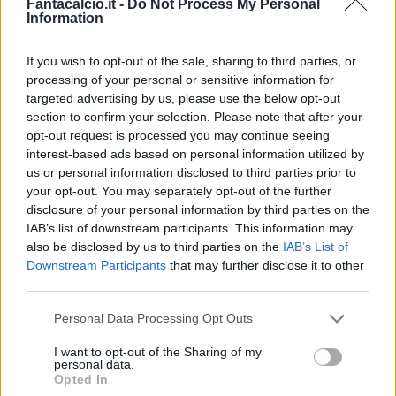
Fantacalcio.it -
Do Not Process My Personal
Information
If you wish to opt-out of the sale, sharing to third parties, or
processing of your personal or sensitive information for
Classic
Mantra
targeted advertising by us, please use the below opt-out
section to confirm your selection. Please note that after your
opt-out request is processed you may continue seeing
interest-based ads based on personal information utilized by
Riepilogo stagione
us or personal information disclosed to third parties prior to
your opt-out. You may separately opt-out of the further
Titolare
6 - 15
%
disclosure of your personal information by third parties on the
IAB’s list of downstream participants. This information may
Entrato
25 - 65
%
also be disclosed by us to third parties on the
IAB’s List of
Squalificato
0 - 0
%
Downstream Participants
that may further disclose it to other
third parties.
Infortunato
0 - 0
%
Personal Data Processing Opt Outs
Inutilizzato
7 - 18
%
I want to opt-out of the Sharing of my
personal data.
Opted In