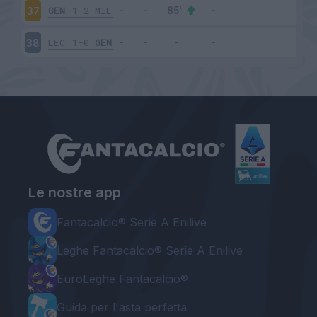
GEN
1-2
MIL
37
LEC
1-0
GEN
38
Le nostre app
Fantacalcio® Serie A Enilive
Leghe Fantacalcio® Serie A Enilive
EuroLeghe Fantacalcio®
Guida per l'asta perfetta