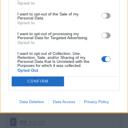
Opted In
I want to opt-out of the Sale of my
Personal Data.
Opted In
I want to opt-out of processing my
Personal Data for Targeted Advertising.
Scarica riepilogo
Scarica
Opted In
stagionale
I want to opt-out of Collection, Use,
Retention, Sale, and/or Sharing of my
Giornata
Voto
FV
Entrato
Uscito
Bonus/Malus
Personal Data that Is Unrelated with the
Purposes for which it was collected.
Opted Out
GEN
0-0
LEC
1
CONFIRM
GEN
0-1
JUV
2
COM
1-1
GEN
3
Data Deletion
Data Access
Privacy Policy
BOL
2-1
GEN
4
GEN
0-3
LAZ
5