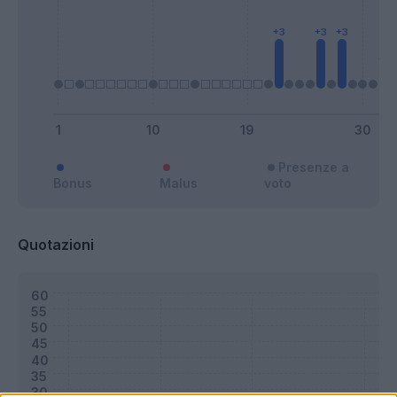
Presenze a
Bonus
Malus
voto
Quotazioni