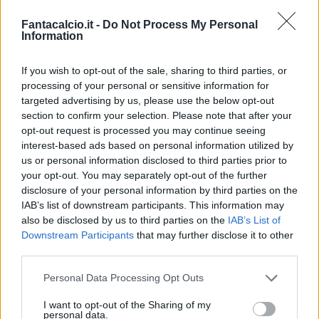
Fantacalcio.it -
Do Not Process My Personal
Information
If you wish to opt-out of the sale, sharing to third parties, or
processing of your personal or sensitive information for
targeted advertising by us, please use the below opt-out
section to confirm your selection. Please note that after your
Classic
Mantra
opt-out request is processed you may continue seeing
interest-based ads based on personal information utilized by
us or personal information disclosed to third parties prior to
Riepilogo stagione
your opt-out. You may separately opt-out of the further
disclosure of your personal information by third parties on the
IAB’s list of downstream participants. This information may
Titolare
5 - 13
%
also be disclosed by us to third parties on the
IAB’s List of
Entrato
15 - 39
%
Downstream Participants
that may further disclose it to other
third parties.
Squalificato
0 - 0
%
Infortunato
0 - 0
%
Personal Data Processing Opt Outs
Inutilizzato
18 - 47
%
I want to opt-out of the Sharing of my
personal data.