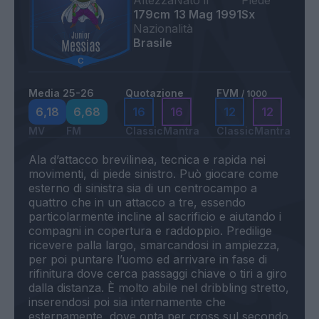
Altezza
Nato il
Piede
179cm
13 Mag 1991
Sx
Nazionalità
Brasile
Media 25-26
Quotazione
FVM
/ 1000
6,18
6,68
16
16
12
12
MV
FM
Classic
Mantra
Classic
Mantra
Ala d’attacco brevilinea, tecnica e rapida nei
movimenti, di piede sinistro. Può giocare come
esterno di sinistra sia di un centrocampo a
quattro che in un attacco a tre, essendo
particolarmente incline al sacrificio e aiutando i
compagni in copertura e raddoppio. Predilige
ricevere palla largo, smarcandosi in ampiezza,
per poi puntare l’uomo ed arrivare in fase di
rifinitura dove cerca passaggi chiave o tiri a giro
dalla distanza. È molto abile nel dribbling stretto,
inserendosi poi sia internamente che
esternamente, dove opta per cross sul secondo