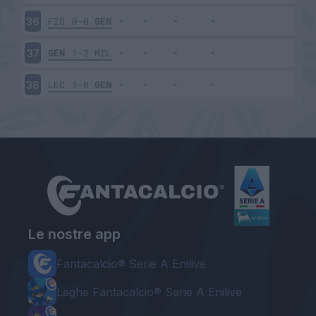
FIO
0-0
GEN
36
GEN
1-2
MIL
37
LEC
1-0
GEN
38
Le nostre app
Fantacalcio® Serie A Enilive
Leghe Fantacalcio® Serie A Enilive