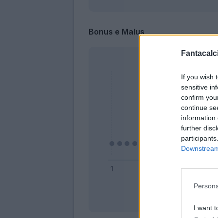
Bonus e Malus
Fantacalci
If you wish 
sensitive in
confirm you
continue se
information 
further disc
participants
Downstream 
Persona
Bonus
I want t