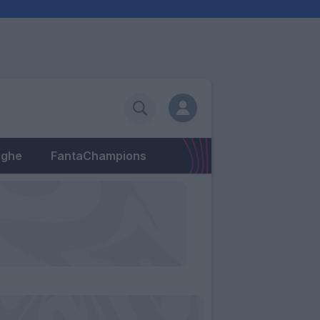
eghe
FantaChampions