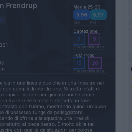
n Frendrup
Media 25-26
5,96
5,97
MV
FM
Quotazione
9
9
001
Classic
Mantra
FVM
/ 1000
tà
15
20
ca
Classic
Mantra
 sia in una linea a due che in una linea tre nel
on compiti di interdizione. Si tratta infatti di
co e rapido, pronto per giocare anche come
na tra le linee e tenta l’intercetto in fase
contrasto con l’uomo, mostrando quindi un buon
ase di possesso funge da palleggiatore,
ndo di offrire alla squadra una linea di
prattutto al piede destro. È molto abile nel
uscire con qualità da situazioni pericolose,