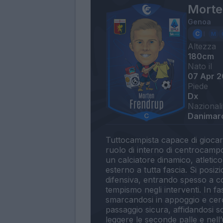
Morte
Genoa
Altezza
180cm
Nato il
07 Apr 2
Piede
Dx
Nazionali
Danimar
Tuttocampista capace di giocare
ruolo di interno di centrocampo c
un calciatore dinamico, atleti
esterno a tutta fascia. Si posizio
difensiva, entrando spesso a 
tempismo negli interventi. In f
smarcandosi in appoggio e cerca
passaggio sicura, affidandosi so
leggere le seconde palle e nell’