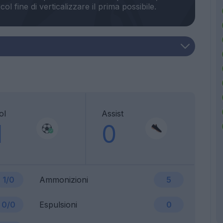
ol
Assist
1
0
1/0
Ammonizioni
5
0/0
Espulsioni
0