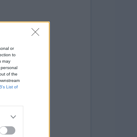
sonal or
ection to
ou may
 personal
out of the
 downstream
B’s List of