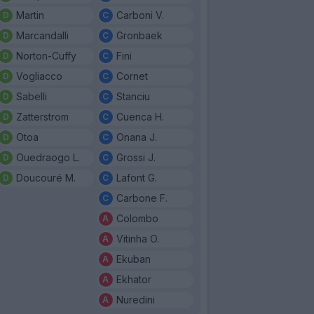
Martin
Carboni V.
Marcandalli
Gronbaek
Norton-Cuffy
Fini
Vogliacco
Cornet
Sabelli
Stanciu
Zatterstrom
Cuenca H.
Otoa
Onana J.
Ouedraogo L.
Grossi J.
Doucouré M.
Lafont G.
Carbone F.
Colombo
Vitinha O.
Ekuban
Ekhator
Nuredini