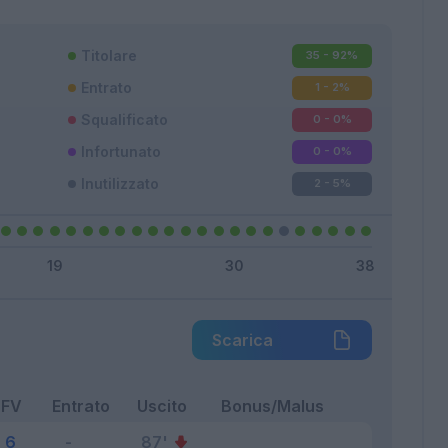
Titolare
35 - 92
%
Entrato
1 - 2
%
Squalificato
0 - 0
%
Infortunato
0 - 0
%
Inutilizzato
2 - 5
%
Scarica
FV
Entrato
Uscito
Bonus/Malus