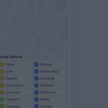
Rosa Genoa
Bijlow
Messias
Leali
Malinovskyi
Siegrist
Frendrup
Sommariva
Baldanzi
Lysionok
Ellertsson
Ostigard
Masini
Vasquez
Amorim