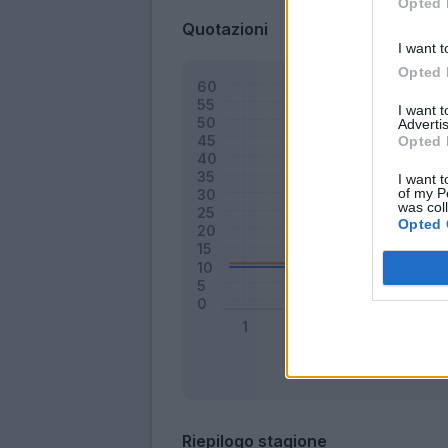
Opted 
Quotazioni
I want t
Opted 
I want 
Advertis
Opted 
I want t
of my P
was col
Opted 
Riepilogo stagione