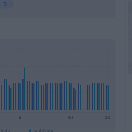
0
Voto
FantaVoto