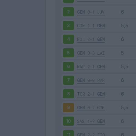
GEN
0-1
JUV
2
COM
1-1
GEN
3
BOL
2-1
GEN
4
GEN
0-3
LAZ
5
NAP
2-1
GEN
6
GEN
0-0
PAR
7
TOR
2-1
GEN
8
GEN
0-2
CRE
9
SAS
1-2
GEN
10
GEN
2-2
FIO
11