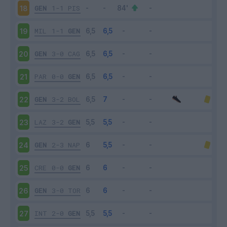
GEN
1-1
PIS
18
MIL
1-1
GEN
19
GEN
3-0
CAG
20
PAR
0-0
GEN
21
GEN
3-2
BOL
22
LAZ
3-2
GEN
23
GEN
2-3
NAP
24
CRE
0-0
GEN
25
GEN
3-0
TOR
26
INT
2-0
GEN
27