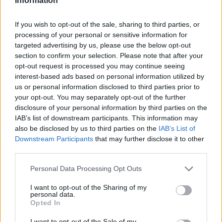
Information
If you wish to opt-out of the sale, sharing to third parties, or
Classic
Mantra
processing of your personal or sensitive information for
targeted advertising by us, please use the below opt-out
section to confirm your selection. Please note that after your
opt-out request is processed you may continue seeing
Riepilogo stagione
interest-based ads based on personal information utilized by
us or personal information disclosed to third parties prior to
Titolare
29 - 76
%
your opt-out. You may separately opt-out of the further
disclosure of your personal information by third parties on the
Entrato
3 - 7
%
IAB’s list of downstream participants. This information may
Squalificato
0 - 0
%
also be disclosed by us to third parties on the
IAB’s List of
Downstream Participants
that may further disclose it to other
Infortunato
0 - 0
%
third parties.
Inutilizzato
6 - 15
%
Personal Data Processing Opt Outs
I want to opt-out of the Sharing of my
personal data.
Opted In
I want to opt-out of the Sale of my