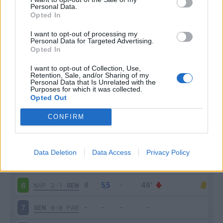
Personal Data.
Opted In
Scarica riepilogo
Scarica
stagionale
I want to opt-out of processing my
Personal Data for Targeted Advertising.
Opted In
Giornata
Voto
FV
Entrato
Uscito
Bonus/Malus
I want to opt-out of Collection, Use,
GEN
0-0
LEC
1
Retention, Sale, and/or Sharing of my
Personal Data that Is Unrelated with the
Purposes for which it was collected.
GEN
0-1
JUV
2
Opted Out
CONFIRM
COM
1-1
GEN
3
BOL
2-1
GEN
4
Data Deletion
Data Access
Privacy Policy
GEN
0-3
LAZ
5
NAP
2-1
GEN
6
GEN
0-0
PAR
7