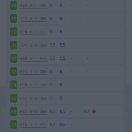
GEN
2-1
ROM
28
VER
0-2
GEN
29
GEN
0-2
UDI
30
JUV
2-0
GEN
31
GEN
2-1
SAS
32
PIS
1-2
GEN
33
GEN
0-2
COM
34
ATA
0-0
GEN
35
FIO
0-0
GEN
36
GEN
1-2
MIL
37