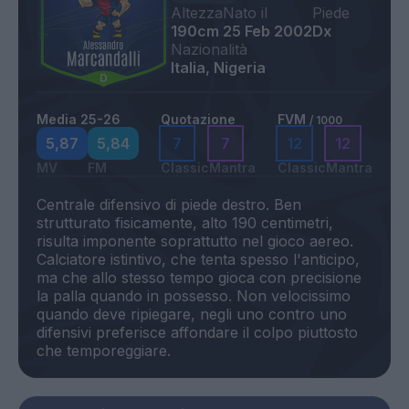
Altezza
Nato il
Piede
190cm
25 Feb 2002
Dx
Nazionalità
Italia, Nigeria
Media 25-26
Quotazione
FVM
/ 1000
5,87
5,84
7
7
12
12
MV
FM
Classic
Mantra
Classic
Mantra
Centrale difensivo di piede destro. Ben
strutturato fisicamente, alto 190 centimetri,
risulta imponente soprattutto nel gioco aereo.
Calciatore istintivo, che tenta spesso l'anticipo,
ma che allo stesso tempo gioca con precisione
la palla quando in possesso. Non velocissimo
quando deve ripiegare, negli uno contro uno
difensivi preferisce affondare il colpo piuttosto