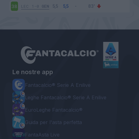
LEC
1-0
GEN
38
Le nostre app
Fantacalcio® Serie A Enilive
Leghe Fantacalcio® Serie A Enilive
EuroLeghe Fantacalcio®
Guida per l'asta perfetta
FantaAsta Live