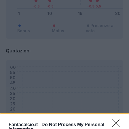
Presenze a
Bonus
Malus
voto
Quotazioni
Fantacalcio.it -
Do Not Process My Personal