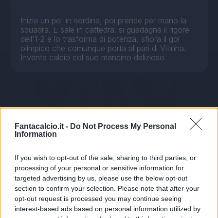
Inizia un po' in sordina, poi prende per mano la
squadra. E sale in cattedra: si guadagna il rigore
dell'1-2 e lo trasforma di potenza, sfiora il gol
olimpico che comunque porta al pari di Vitinha.
Inventa calcio col suo mancino delizioso
Fantacalcio.it -
Do Not Process My Personal
Information
If you wish to opt-out of the sale, sharing to third parties, or
processing of your personal or sensitive information for
targeted advertising by us, please use the below opt-out
section to confirm your selection. Please note that after your
opt-out request is processed you may continue seeing
interest-based ads based on personal information utilized by