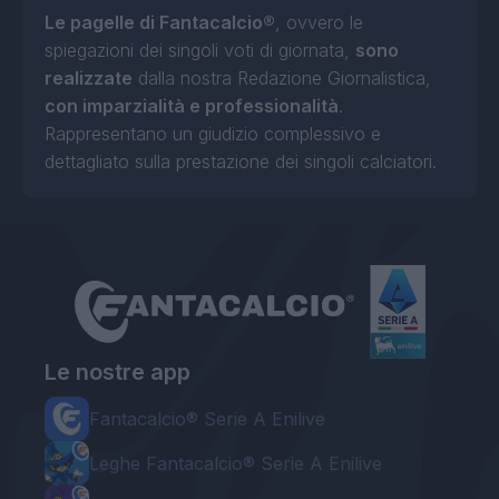
Le pagelle di Fantacalcio®
, ovvero le
spiegazioni dei singoli voti di giornata,
sono
realizzate
dalla nostra Redazione Giornalistica,
con imparzialità e professionalità
.
Rappresentano un giudizio complessivo e
dettagliato sulla prestazione dei singoli calciatori.
Le nostre app
Fantacalcio® Serie A Enilive
Leghe Fantacalcio® Serie A Enilive