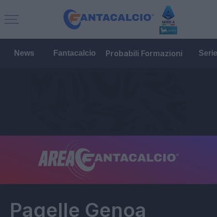
Probabili Formazioni
News
Fantacalcio
Seri
Pagelle
Genoa