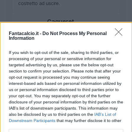
costretto ad uscire.
Caqueret
Normale
Fantacalcio.it -
Do Not Process My Personal
6
Information
Bonus e Malus
- NESSUNO -
If you wish to opt-out of the sale, sharing to third parties, or
processing of your personal or sensitive information for
targeted advertising by us, please use the below opt-out
Qualche accelerazione palla al piede ma
section to confirm your selection. Please note that after your
nulla di particolare da segnalare nella sua
opt-out request is processed you may continue seeing
prestazione.
interest-based ads based on personal information utilized by
us or personal information disclosed to third parties prior to
your opt-out. You may separately opt-out of the further
Da Cunha
disclosure of your personal information by third parties on the
Dinamico
IAB’s list of downstream participants. This information may
6
also be disclosed by us to third parties on the
IAB’s List of
Downstream Participants
that may further disclose it to other
Bonus e Malus
third parties.