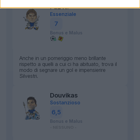
Paz N.
Essenziale
7
Bonus e Malus
Anche in un pomeriggio meno brillante
rispetto a quelli a cui ci ha abituato, trova il
modo di segnare un gol e impensierire
Silvestri.
Douvikas
Sostanzioso
6,5
Bonus e Malus
- NESSUNO -