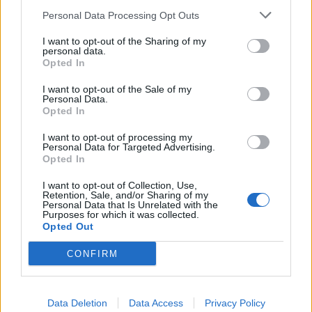
Personal Data Processing Opt Outs
Non impiega molto a sintonizzarsi sulla
I want to opt-out of the Sharing of my
partita con corsa e movimenti a provare a
personal data.
spezzare il blocco difensivo cremonese. Alla
Opted In
lunga anche a lui come ad altri compagni
manca il guizzo.
I want to opt-out of the Sale of my
Personal Data.
Opted In
Perrone
I want to opt-out of processing my
Incompleto
Personal Data for Targeted Advertising.
Opted In
6
I want to opt-out of Collection, Use,
Bonus e Malus
Retention, Sale, and/or Sharing of my
Personal Data that Is Unrelated with the
Purposes for which it was collected.
Opted Out
Tocca e gioca tanti palloni, è sempre
CONFIRM
propositivo nel dettare linee di passaggio ai
compagni ma gli manca il guizzo necessario
per accendere davvero la manovra.
Data Deletion
Data Access
Privacy Policy