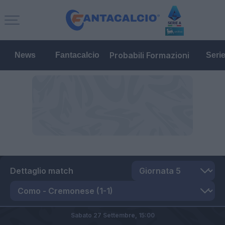
Probabili Formazioni
News
Fantacalcio
Seri
Dettaglio match
Sabato 27 Settembre,
15:00