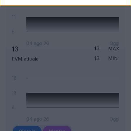
16
11
6
04 ago 26
Oggi
13
13
MAX
13
MIN
FVM attuale
18
13
8
04 ago 26
Oggi