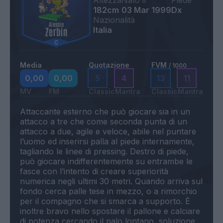
Altezza
Nato il
Piede
182cm
03 Mar 1999
Dx
Nazionalità
Italia
Media
Quotazione
FVM
/ 1000
0,00
0,00
5
4
13
11
MV
FM
Classic
Mantra
Classic
Mantra
Attaccante esterno che può giocare sia in un
attacco a tre che come seconda punta di un
attacco a due, agile e veloce, abile nel puntare
l’uomo ed inserirsi palla al piede internamente,
tagliando le linee di pressing. Destro di piede,
può giocare indifferentemente su entrambe le
fasce con l’intento di creare superiorità
numerica negli ultimi 30 metri. Quando arriva sul
fondo cerca palle tese in mezzo, o a rimorchio
per il compagno che si smarca a supporto. È
inoltre bravo nello spostare il pallone e calciare
di potenza cercando il palo lontano, soluzione