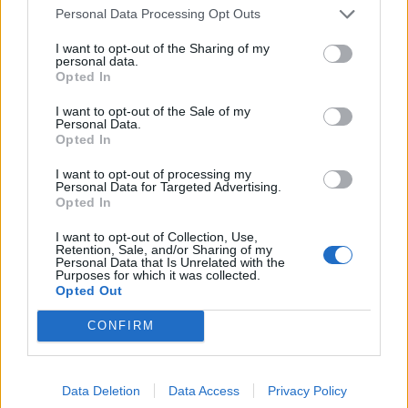
Personal Data Processing Opt Outs
I want to opt-out of the Sharing of my
personal data.
Opted In
I want to opt-out of the Sale of my
Personal Data.
Opted In
I want to opt-out of processing my
Personal Data for Targeted Advertising.
Opted In
Classic
Mantra
I want to opt-out of Collection, Use,
Retention, Sale, and/or Sharing of my
Personal Data that Is Unrelated with the
Andamento FantaValore di Mercato
Purposes for which it was collected.
Opted Out
11
11
MAX
CONFIRM
11
MIN
FVM attuale
Data Deletion
Data Access
Privacy Policy