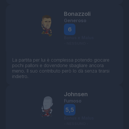
Bonazzoli
Generoso
6
Bonus e Malus
- NESSUNO -
La partita per lui è complessa potendo giocare
pochi palloni e dovendone sbagliare ancora
meno. Il suo contributo però lo dà senza tirarsi
indietro.
Johnsen
Fumoso
5,5
Bonus e Malus
- NESSUNO -