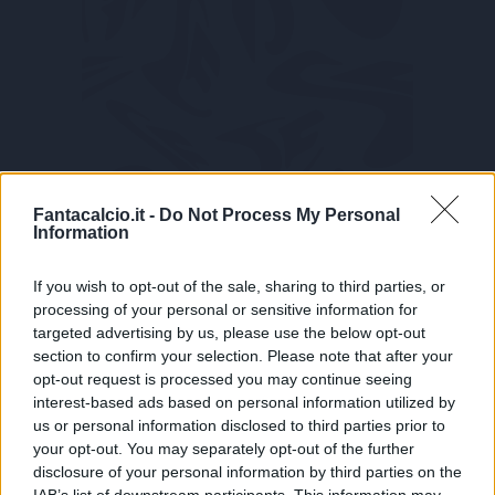
Fantacalcio.it -
Do Not Process My Personal
Information
Bondo
If you wish to opt-out of the sale, sharing to third parties, or
Gagliardo
processing of your personal or sensitive information for
6,5
targeted advertising by us, please use the below opt-out
section to confirm your selection. Please note that after your
Bonus e Malus
opt-out request is processed you may continue seeing
- NESSUNO -
interest-based ads based on personal information utilized by
us or personal information disclosed to third parties prior to
Se il piano partita della Cremonese non crolla è
your opt-out. You may separately opt-out of the further
gran parte merito suo, delle sue corse, del suo
disclosure of your personal information by third parties on the
essere sempre pronto a dare una mano al
IAB’s list of downstream participants. This information may