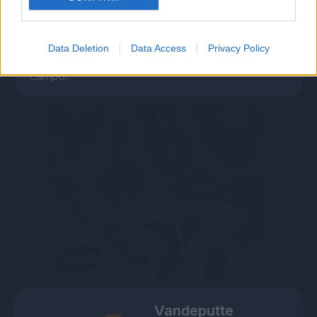
La tenacia non gli fa certo difetto, la lucidità
invece sì. Prende un giallo e anche per questo
Data Deletion
Data Access
Privacy Policy
diventa il sacrificabile nei cambi in mezzo al
campo.
Vandeputte