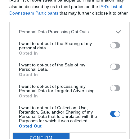
compagno in difficoltà.
also be disclosed by us to third parties on the
IAB’s List of
Downstream Participants
that may further disclose it to other
third parties.
Zerbin
Passivo
Personal Data Processing Opt Outs
5,5
I want to opt-out of the Sharing of my
personal data.
Bonus e Malus
Opted In
- NESSUNO -
I want to opt-out of the Sale of my
Personal Data.
Dovrebbe essere d'aiuto per tenere il Como sulle
Opted In
spine, ma in realtà ci riesce solo una volta: troppo
poco.
I want to opt-out of processing my
Personal Data for Targeted Advertising.
Opted In
Payero
I want to opt-out of Collection, Use,
Legnoso
Retention, Sale, and/or Sharing of my
Personal Data that Is Unrelated with the
5,5
Purposes for which it was collected.
Opted Out
Bonus e Malus
CONFIRM