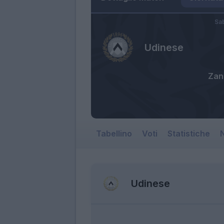
Sa
Udinese
Zan
Tabellino
Voti
Statistiche
N
Udinese