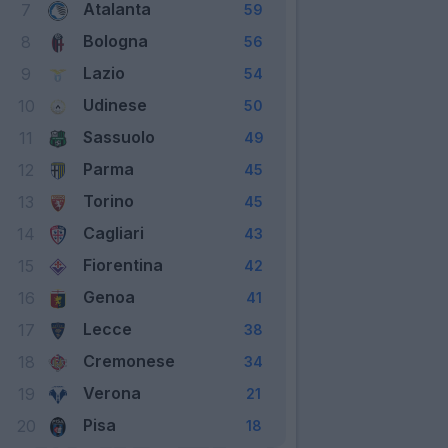
Atalanta
7
59
Bologna
8
56
Lazio
9
54
Udinese
10
50
Sassuolo
11
49
Parma
12
45
Torino
13
45
Cagliari
14
43
Fiorentina
15
42
Genoa
16
41
Lecce
17
38
Cremonese
18
34
Verona
19
21
Pisa
20
18