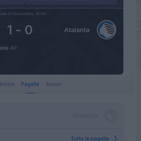
bato 01 Novembre,
15:00
1
-
0
Atalanta
iolo
40’
otizie
Pagelle
Assist
Atalanta
Tutte le pagelle