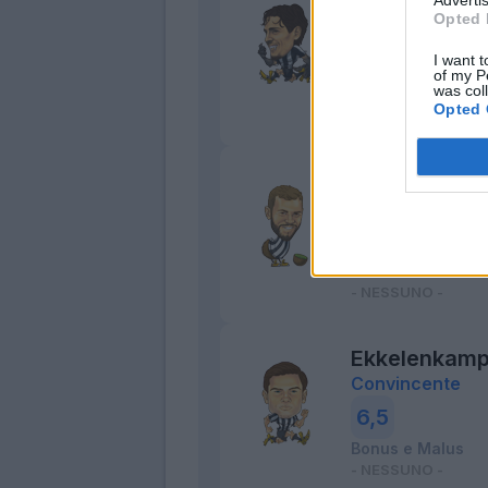
Opted 
Determinato
7
I want t
of my P
Bonus e Malus
was col
Opted 
Karlstrom
Maestro
6,5
Bonus e Malus
- NESSUNO -
Ekkelenkam
Convincente
6,5
Bonus e Malus
- NESSUNO -