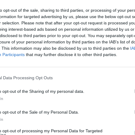
to opt-out of the sale, sharing to third parties, or processing of your per
formation for targeted advertising by us, please use the below opt-out s
r selection. Please note that after your opt-out request is processed y
eing interest-based ads based on personal information utilized by us or
Entra in maniera molto decisa e
disclosed to third parties prior to your opt-out. You may separately opt-
convincente. Mette a referto un
losure of your personal information by third parties on the IAB’s list of
paio di ottimi salvataggi, inoltre
. This information may also be disclosed by us to third parties on the
IA
appare molto sicuro anche in fase di
Participants
that may further disclose it to other third parties.
possesso.
l Data Processing Opt Outs
Finalmente è tornato sui suoi livelli.
Qualche piccola sbavatura non è
o opt-out of the Sharing of my personal data.
mancata, ma a tratti ha
In
giganteggiato. Atteggiamento molto
positivo.
o opt-out of the Sale of my Personal Data.
In
to opt-out of processing my Personal Data for Targeted
Altra ennesima prestazione magica
ing.