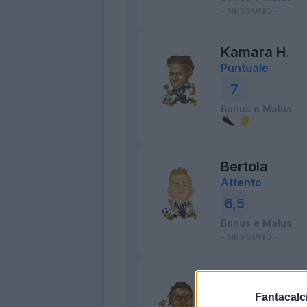
- NESSUNO -
Kamara H.
Puntuale
7
Bonus e Malus
Bertola
Attento
6,5
Bonus e Malus
- NESSUNO -
Ehizibue
Applicato
Fantacalci