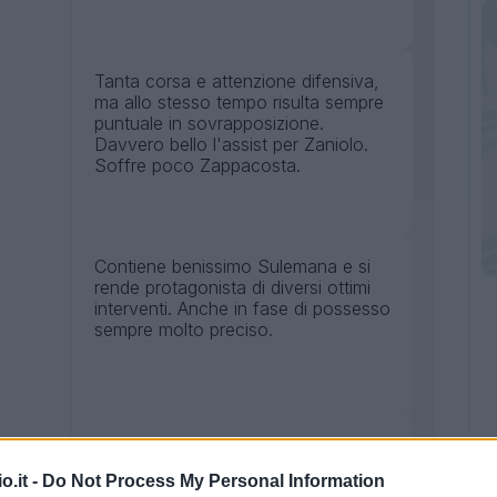
Tanta corsa e attenzione difensiva,
ma allo stesso tempo risulta sempre
puntuale in sovrapposizione.
Davvero bello l'assist per Zaniolo.
Soffre poco Zappacosta.
Contiene benissimo Sulemana e si
rende protagonista di diversi ottimi
interventi. Anche in fase di possesso
sempre molto preciso.
Entra con buona applicazione e la
solita corsa. Attento senza palla.
o.it -
Do Not Process My Personal Information