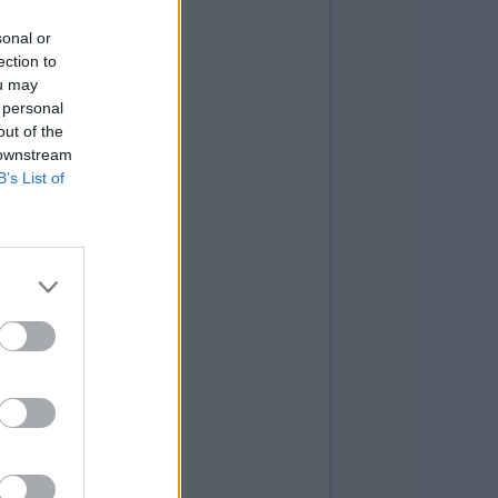
sonal or
ection to
ou may
 personal
out of the
 downstream
B’s List of