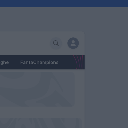
eghe
FantaChampions