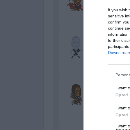
6
If you wish 
Bonus e Malus
sensitive in
- NESSUNO -
confirm you
continue se
Palma
information 
further disc
Indeciso
participants
6,5
Downstream 
Bonus e Malus
- NESSUNO -
Persona
Solet
I want t
Gigante
Opted 
6,5
Bonus e Malus
I want t
- NESSUNO -
Opted 
I want 
Zaniolo
Advertis