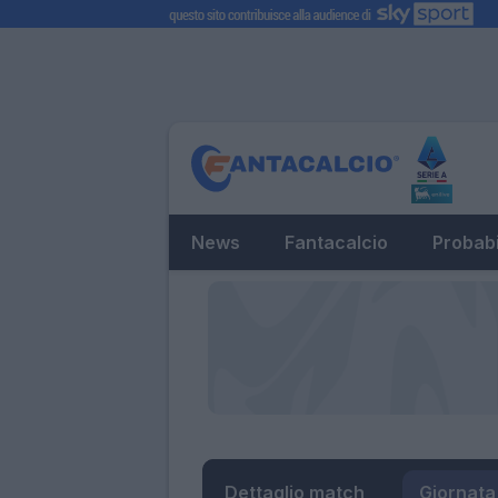
News
Fantacalcio
Probabi
Dettaglio match