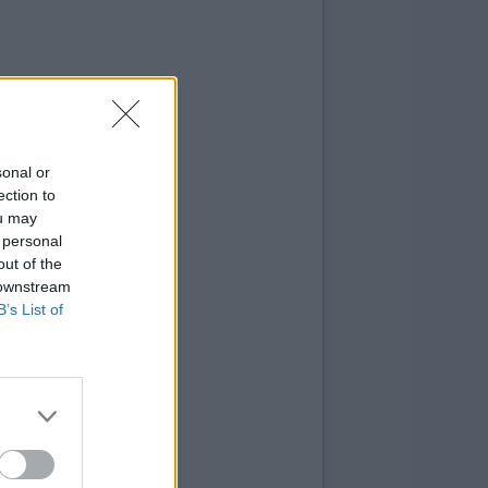
sonal or
ection to
ou may
 personal
out of the
 downstream
B’s List of