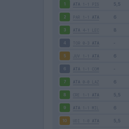
ATA
1-1
PIS
1
PAR
1-1
ATA
2
ATA
4-1
LEC
3
TOR
0-3
ATA
4
JUV
1-1
ATA
5
ATA
1-1
COM
6
ATA
0-0
LAZ
7
CRE
1-1
ATA
8
ATA
1-1
MIL
9
UDI
1-0
ATA
10