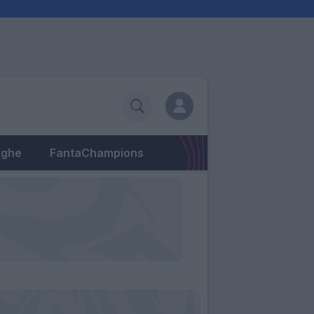
eghe
FantaChampions