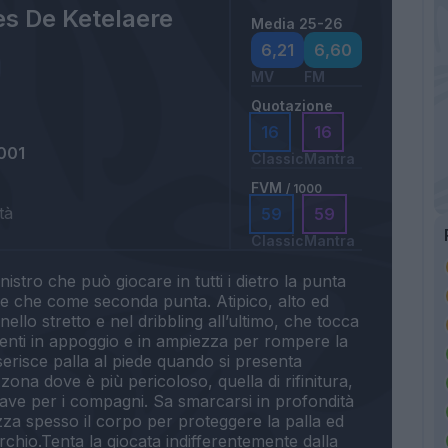
es De Ketelaere
Media 25-26
6,21
6,60
MV
FM
Quotazione
16
16
001
Classic
Mantra
FVM
/ 1000
tà
59
59
Classic
Mantra
nistro che può giocare in tutti i dietro la punta
tre che come seconda punta. Atipico, alto ed
ello stretto e nel dribbling all’ultimo, che tocca
enti in appoggio e in ampiezza per rompere la
nserisce palla al piede quando si presenta
 zona dove è più pericoloso, quella di rifinitura,
ave per i compagni. Sa smarcarsi in profondità
lizza spesso il corpo per proteggere la palla ed
hio.Tenta la giocata indifferentemente dalla