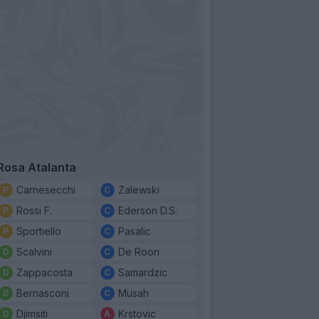
Rosa Atalanta
Carnesecchi
Zalewski
Rossi F.
Ederson D.S.
Sportiello
Pasalic
Scalvini
De Roon
Zappacosta
Samardzic
Bernasconi
Musah
Djimsiti
Krstovic