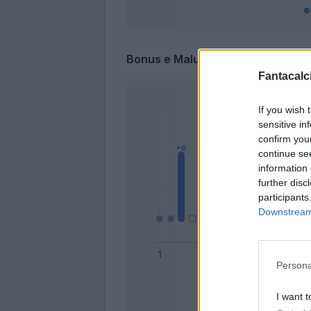
Bonus e Malus
Fantacalci
If you wish 
sensitive in
confirm you
continue se
information 
further disc
participants
Downstream 
Persona
Bonus
I want t