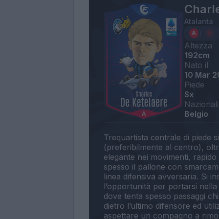
Charl
Atalanta
Altezza
192cm
Nato il
10 Mar 2
Piede
Sx
Nazionali
Belgio
Trequartista centrale di piede si
(preferibilmente al centro), ol
elegante nei movimenti, rapido n
spesso il pallone con smarcam
linea difensiva avversaria. Si i
l’opportunità per portarsi nella
dove tenta spesso passaggi chi
dietro l’ultimo difensore ed uti
aspettare un compagno a rimorc