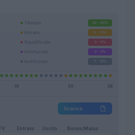
Titolare
26 - 68
%
Entrato
5 - 13
%
Squalificato
0 - 0
%
Infortunato
0 - 0
%
Inutilizzato
7 - 18
%
Scarica
FV
Entrato
Uscito
Bonus/Malus