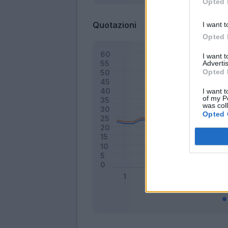
Opted 
Quotazioni
I want t
Opted 
I want 
Advertis
Opted 
I want t
of my P
was col
Opted 