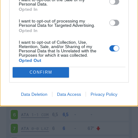
Personal Data.
Opted In
Scarica riepilogo
Scarica
stagionale
I want to opt-out of processing my
Personal Data for Targeted Advertising.
Opted In
Giornata
Voto
FV
Entrato
Uscito
Bonus/Malus
I want to opt-out of Collection, Use,
ATA
1-1
PIS
1
Retention, Sale, and/or Sharing of my
Personal Data that Is Unrelated with the
Purposes for which it was collected.
PAR
1-1
ATA
2
Opted Out
CONFIRM
ATA
4-1
LEC
3
TOR
0-3
ATA
4
Data Deletion
Data Access
Privacy Policy
JUV
1-1
ATA
5
ATA
1-1
COM
6
ATA
0-0
LAZ
7