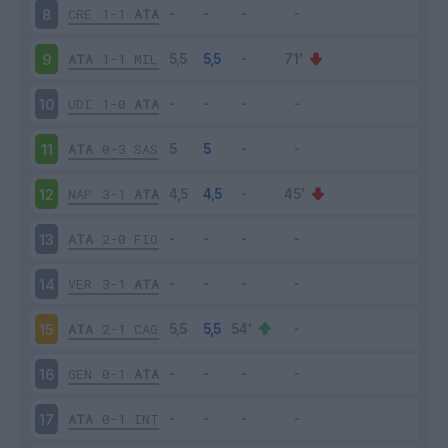
CRE
1-1
ATA
8
ATA
1-1
MIL
9
UDI
1-0
ATA
10
ATA
0-3
SAS
11
NAP
3-1
ATA
12
ATA
2-0
FIO
13
VER
3-1
ATA
14
ATA
2-1
CAG
15
GEN
0-1
ATA
16
ATA
0-1
INT
17