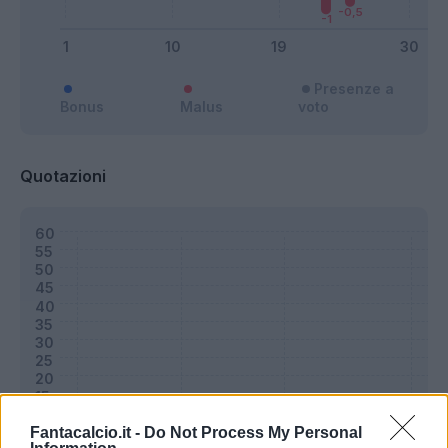
Presenze a
Bonus
Malus
voto
Quotazioni
Fantacalcio.it -
Do Not Process My Personal