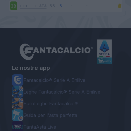
FIO
1-1
ATA
38
Le nostre app
Fantacalcio® Serie A Enilive
Leghe Fantacalcio® Serie A Enilive
EuroLeghe Fantacalcio®
Guida per l'asta perfetta
FantaAsta Live