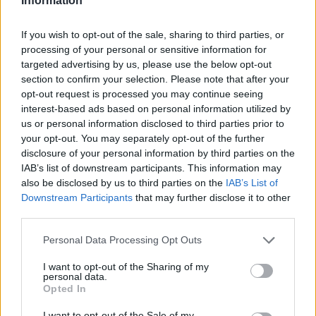
Information
If you wish to opt-out of the sale, sharing to third parties, or
Classic
Mantra
processing of your personal or sensitive information for
targeted advertising by us, please use the below opt-out
section to confirm your selection. Please note that after your
opt-out request is processed you may continue seeing
Riepilogo stagione
interest-based ads based on personal information utilized by
us or personal information disclosed to third parties prior to
Titolare
15 - 39
%
your opt-out. You may separately opt-out of the further
disclosure of your personal information by third parties on the
Entrato
7 - 18
%
IAB’s list of downstream participants. This information may
Squalificato
0 - 0
%
also be disclosed by us to third parties on the
IAB’s List of
Downstream Participants
that may further disclose it to other
Infortunato
0 - 0
%
third parties.
Inutilizzato
16 - 42
%
Personal Data Processing Opt Outs
I want to opt-out of the Sharing of my
personal data.
Opted In
I want to opt-out of the Sale of my