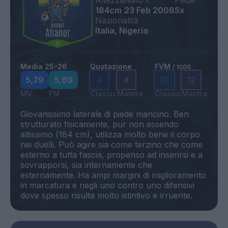
Altezza
Nato il
Piede
184cm
23 Feb 2008
Sx
Nazionalità
Italia, Nigeria
Media 25-26
Quotazione
FVM
/ 1000
5,79
5,69
4
4
10
12
MV
FM
Classic
Mantra
Classic
Mantra
Giovanissimo laterale di piede mancino. Ben
strutturato fisicamente, pur non essendo
altissimo (184 cm), utilizza molto bene il corpo
nei duelli. Può agire sia come terzino che come
esterno a tutta fascia, propenso ad inserirsi e a
sovrapporsi, sia internamente che
esternamente. Ha ampi margini di miglioramento
in marcatura e negli uno contro uno difensivi