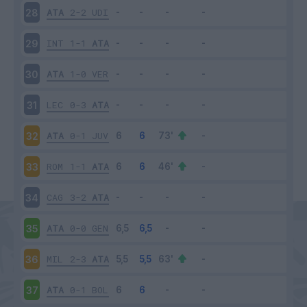
ATA
2-2
UDI
28
INT
1-1
ATA
29
ATA
1-0
VER
30
LEC
0-3
ATA
31
ATA
0-1
JUV
32
ROM
1-1
ATA
33
CAG
3-2
ATA
34
ATA
0-0
GEN
35
MIL
2-3
ATA
36
ATA
0-1
BOL
37