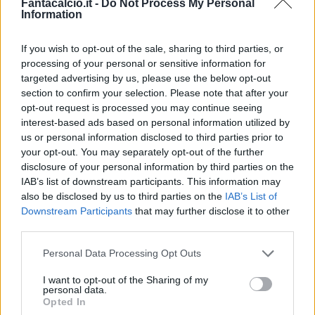
Fantacalcio.it -
Do Not Process My Personal
Information
If you wish to opt-out of the sale, sharing to third parties, or
processing of your personal or sensitive information for
Classic
Mantra
targeted advertising by us, please use the below opt-out
section to confirm your selection. Please note that after your
opt-out request is processed you may continue seeing
interest-based ads based on personal information utilized by
Riepilogo stagione
us or personal information disclosed to third parties prior to
your opt-out. You may separately opt-out of the further
Titolare
21 - 55
%
disclosure of your personal information by third parties on the
IAB’s list of downstream participants. This information may
Entrato
12 - 31
%
also be disclosed by us to third parties on the
IAB’s List of
Squalificato
0 - 0
%
Downstream Participants
that may further disclose it to other
third parties.
Infortunato
0 - 0
%
Personal Data Processing Opt Outs
Inutilizzato
5 - 13
%
I want to opt-out of the Sharing of my
personal data.
Opted In