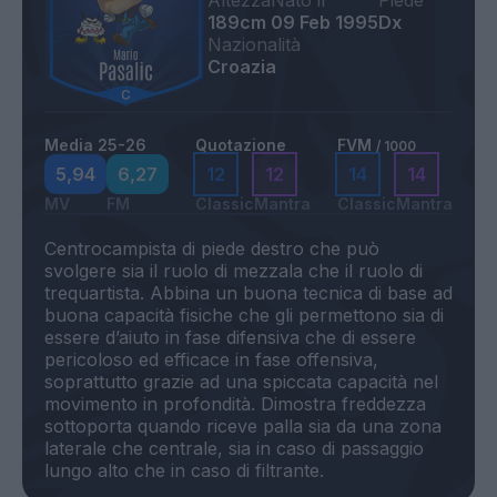
Altezza
Nato il
Piede
189cm
09 Feb 1995
Dx
Nazionalità
Croazia
Media 25-26
Quotazione
FVM
/ 1000
5,94
6,27
12
12
14
14
MV
FM
Classic
Mantra
Classic
Mantra
Centrocampista di piede destro che può
svolgere sia il ruolo di mezzala che il ruolo di
trequartista. Abbina un buona tecnica di base ad
buona capacità fisiche che gli permettono sia di
essere d’aiuto in fase difensiva che di essere
pericoloso ed efficace in fase offensiva,
soprattutto grazie ad una spiccata capacità nel
movimento in profondità. Dimostra freddezza
sottoporta quando riceve palla sia da una zona
laterale che centrale, sia in caso di passaggio