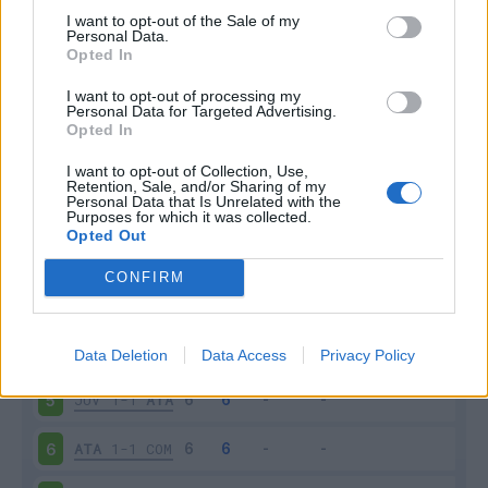
I want to opt-out of the Sale of my
Personal Data.
Opted In
Scarica riepilogo
Scarica
I want to opt-out of processing my
stagionale
Personal Data for Targeted Advertising.
Opted In
Giornata
Voto
FV
Entrato
Uscito
Bonus/Malus
I want to opt-out of Collection, Use,
Retention, Sale, and/or Sharing of my
Personal Data that Is Unrelated with the
ATA
1-1
PIS
1
Purposes for which it was collected.
Opted Out
PAR
1-1
ATA
2
CONFIRM
ATA
4-1
LEC
3
TOR
0-3
ATA
4
Data Deletion
Data Access
Privacy Policy
JUV
1-1
ATA
5
ATA
1-1
COM
6