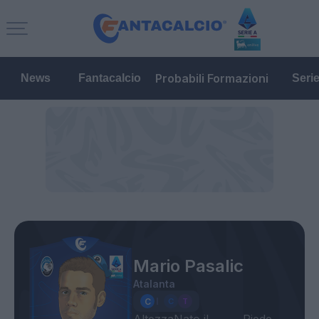
Probabili Formazioni
News
Fantacalcio
Seri
Mario Pasalic
Atalanta