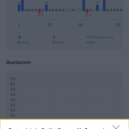
Presenze a
Bonus
Malus
voto
Quotazioni