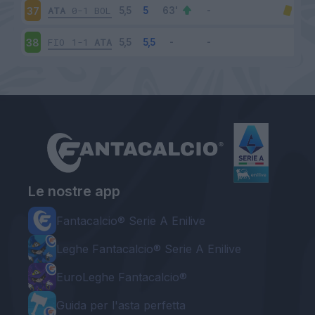
ATA
0-1
BOL
37
FIO
1-1
ATA
38
Le nostre app
Fantacalcio® Serie A Enilive
Leghe Fantacalcio® Serie A Enilive
EuroLeghe Fantacalcio®
Guida per l'asta perfetta