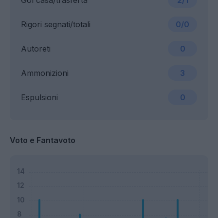
Gol casa/trasferta
2/1
Rigori segnati/totali
0/0
Autoreti
0
Ammonizioni
3
Espulsioni
0
Voto e Fantavoto