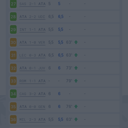
SAS
2-1
ATA
27
ATA
2-2
UDI
28
INT
1-1
ATA
29
ATA
1-0
VER
30
LEC
0-3
ATA
31
ATA
0-1
JUV
32
ROM
1-1
ATA
33
CAG
3-2
ATA
34
ATA
0-0
GEN
35
MIL
2-3
ATA
36