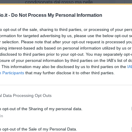
condizionata dal rosso ma nelle
poche volte che ha la palla appare
impacciato e confusionario
o.it -
Do Not Process My Personal Information
to opt-out of the sale, sharing to third parties, or processing of your per
formation for targeted advertising by us, please use the below opt-out s
r selection. Please note that after your opt-out request is processed y
Non è al top visto che veniva da un
eing interest-based ads based on personal information utilized by us or
infortunio e si vede, Lazaro
disclosed to third parties prior to your opt-out. You may separately opt-
stravince il duello in particolare in
losure of your personal information by third parties on the IAB’s list of
occasione del cross che porta all'1-
2 di Zapata
. This information may also be disclosed by us to third parties on the
IA
Participants
that may further disclose it to other third parties.
Ha il merito di battere l'angolo che
l Data Processing Opt Outs
diventa assist per la bordata di
Kastanos, non ha molte altre
o opt-out of the Sharing of my personal data.
chance per incidere fino alla
sostituzione
In
o opt-out of the Sale of my Personal Data.