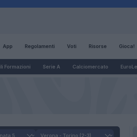
App
Regolamenti
Voti
Risorse
Gioca!
li Formazioni
Serie A
Calciomercato
EuroL