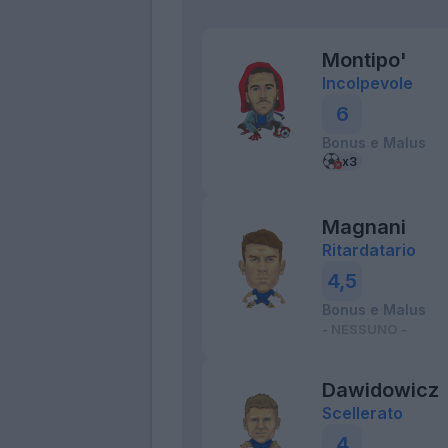
Montipo'
Incolpevole
6
Bonus e Malus
Magnani
Ritardatario
4,5
Bonus e Malus
- NESSUNO -
Dawidowicz
Scellerato
4