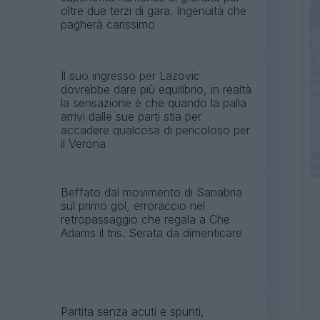
oltre due terzi di gara. Ingenuità che
pagherà carissimo
Il suo ingresso per Lazovic
dovrebbe dare più equilibrio, in realtà
la sensazione è che quando la palla
arrivi dalle sue parti stia per
accadere qualcosa di pericoloso per
il Verona
Beffato dal movimento di Sanabria
sul primo gol, erroraccio nel
retropassaggio che regala a Che
Adams il tris. Serata da dimenticare
Partita senza acuti e spunti,