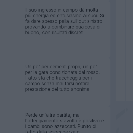
Il suo ingresso in campo dà molta
più energia ed entusiasmo ai suoi. Si
fa dare spesso palla sull'out sinistro
provando a combinare qualcosa di
buono, con risultati discreti
Un po' per demeriti propri, un po'
per la gara condizionata dal rosso.
Fatto sta che traccheggia per il
campo senza mai farsi notare:
prestazione del tutto anonima
Perde un'altra partita, ma
l'atteggiamento stavolta è positivo e
i cambi sono azzeccati. Punito di
fatto dalla sciocchezza di