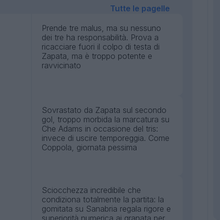
Tutte le pagelle
Prende tre malus, ma su nessuno
dei tre ha responsabilità. Prova a
ricacciare fuori il colpo di testa di
Zapata, ma è troppo potente e
ravvicinato
Sovrastato da Zapata sul secondo
gol, troppo morbida la marcatura su
Che Adams in occasione del tris:
invece di uscire temporeggia. Come
Coppola, giornata pessima
Sciocchezza incredibile che
condiziona totalmente la partita: la
gomitata su Sanabria regala rigore e
superiorità numerica ai granata per