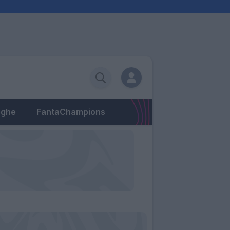
eghe
FantaChampions