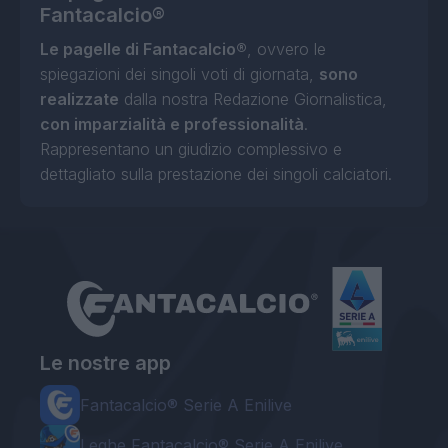
Fantacalcio®
Le pagelle di Fantacalcio®
, ovvero le
spiegazioni dei singoli voti di giornata,
sono
realizzate
dalla nostra Redazione Giornalistica,
con imparzialità e professionalità
.
Rappresentano un giudizio complessivo e
dettagliato sulla prestazione dei singoli calciatori.
Le nostre app
Fantacalcio® Serie A Enilive
Leghe Fantacalcio® Serie A Enilive