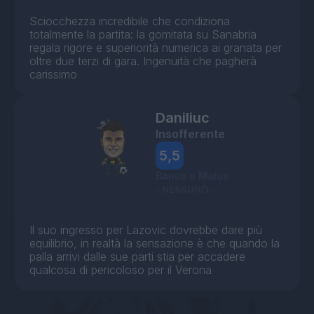
Sciocchezza incredibile che condiziona
totalmente la partita: la gomitata su Sanabria
regala rigore e superiorità numerica ai granata per
oltre due terzi di gara. Ingenuità che pagherà
carissimo
Daniliuc
Insofferente
5,5
Bonus e Malus
- NESSUNO -
Il suo ingresso per Lazovic dovrebbe dare più
equilibrio, in realtà la sensazione è che quando la
palla arrivi dalle sue parti stia per accadere
qualcosa di pericoloso per il Verona