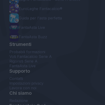
EuroLeghe Fantacalcio®
Guida per l'asta perfetta
FantaAsta Live
FantaAsta Buzz
Strumenti
Probabili formazioni
Voti Fantacalcio Serie A
Rigoristi Serie A
FantaAsta Live
Supporto
Contatti
Impostazioni privacy
Lavora con noi
Chi siamo
Redazione