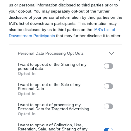
prova ancora da fuori andando vicino al
us or personal information disclosed to third parties prior to
bersaglio: sarà un'arma da sfruttare nel corso del
your opt-out. You may separately opt-out of the further
campionato
disclosure of your personal information by third parties on the
IAB’s list of downstream participants. This information may
also be disclosed by us to third parties on the
IAB’s List of
Belahyane
Downstream Participants
that may further disclose it to other
Dominante
third parties.
7
Personal Data Processing Opt Outs
Bonus e Malus
I want to opt-out of the Sharing of my
personal data.
Opted In
Prestazione sontuosa, gioca con la classe del
I want to opt-out of the Sale of my
predestinato e la garra del veterano. Pur non
Personal Data.
essendo un colosso, abbina notevole fisicità a
Opted In
una gamba importante. Tecnica di base
sopraffina, invenzioni d'alta scuola. Impreziosisce
I want to opt-out of processing my
Personal Data for Targeted Advertising.
la sua serata con l'assist a Mosquera per il 2-3. Il
Opted In
Verona ha pescato un centrocampista totale
I want to opt-out of Collection, Use,
Retention, Sale, and/or Sharing of my