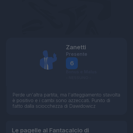
Zanetti
Presente
6
Bonus e Malus
- NESSUNO -
Perde un'altra partita, ma l'atteggiamento stavolta
è positivo e i cambi sono azzeccati. Punito di
fatto dalla sciocchezza di Dawidowicz
Le pagelle al Fantacalcio di