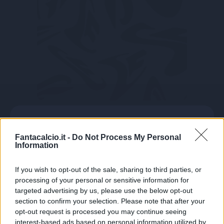
Kastanos
Bombardiere
Fantacalcio.it -
Do Not Process My Personal
Information
7
Bonus e Malus
If you wish to opt-out of the sale, sharing to third parties, or
processing of your personal or sensitive information for
targeted advertising by us, please use the below opt-out
section to confirm your selection. Please note that after your
Nonostante la leggera deviazione, fa un gol
opt-out request is processed you may continue seeing
capolavoro che rimette in piedi il Verona, prima
del rosso a Dawidowicz. Nel primo tempo ci
interest-based ads based on personal information utilized by