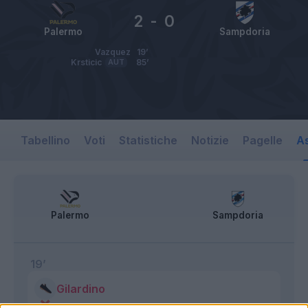
2
-
0
Palermo
Sampdoria
Vazquez
19’
Krsticic
AUT
85’
Tabellino
Voti
Statistiche
Notizie
Pagelle
As
Palermo
Sampdoria
19’
Gilardino