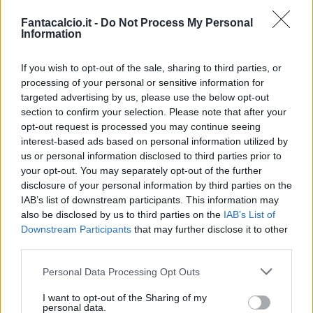
Vazquez
Fantacalcio.it -
Do Not Process My Personal
Information
Traijkovski lancia in avanti, Ranocchia recupera
palla ma Gilardino, appostato alle sue spalle,
If you wish to opt-out of the sale, sharing to third parties, or
gliela ruba e tocca dietro a Vazquez.
processing of your personal or sensitive information for
targeted advertising by us, please use the below opt-out
L'argentino controlla in velcoitÃ , e scatta
section to confirm your selection. Please note that after your
aggirando sull'esterno lo stesso difensore ex
opt-out request is processed you may continue seeing
Inter, arriva di fronte a Viviano e lo supera col
interest-based ads based on personal information utilized by
piatto sinistro. Niente assist per Gilardino
us or personal information disclosed to third parties prior to
perchÃ© (PUNTO 2A DEL REGOLAMENTO DI
your opt-out. You may separately opt-out of the further
disclosure of your personal information by third parties on the
FG) Vazquez riceve palla mentre ha ancora di
IAB’s list of downstream participants. This information may
fronte Ranocchia, e lo supera in velocitÃ prima
also be disclosed by us to third parties on the
IAB’s List of
di concludere a rete.
Downstream Participants
that may further disclose it to other
85’
third parties.
Nessun assist per questa partita
Personal Data Processing Opt Outs
I want to opt-out of the Sharing of my
Krsticic
personal data.