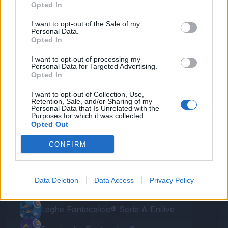
Opted In
Altra azione di Vazquez, che crossa dal fondo
I want to opt-out of the Sale of my
per Gilardino, che tira e viene rimpallato da
Personal Data.
Opted In
Krsticic, il cui tocco, sfortunato, termina in rete
per l'autogol. Niente assist.
I want to opt-out of processing my
Personal Data for Targeted Advertising.
Opted In
I want to opt-out of Collection, Use,
Retention, Sale, and/or Sharing of my
Personal Data that Is Unrelated with the
Purposes for which it was collected.
Opted Out
CONFIRM
Le nostre app
Data Deletion
Data Access
Privacy Policy
Fantacalcio® Serie A Enilive
Leghe Fantacalcio® Serie A Enilive