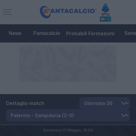
Probabili Formazioni
News
Fantacalcio
Seri
Dettaglio match
Domenica 01 Maggio,
15:00