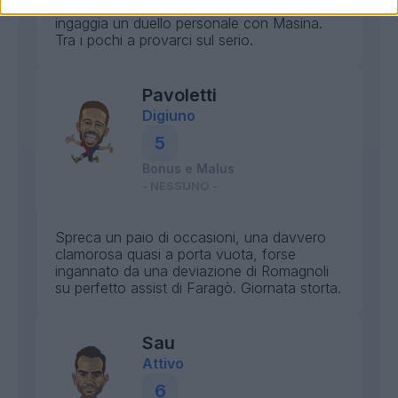
Buona spinta sulla corsia di destra dove
ingaggia un duello personale con Masina.
Tra i pochi a provarci sul serio.
Pavoletti
Digiuno
5
Bonus e Malus
- NESSUNO -
Spreca un paio di occasioni, una davvero
clamorosa quasi a porta vuota, forse
ingannato da una deviazione di Romagnoli
su perfetto assist di Faragò. Giornata storta.
Sau
Attivo
6