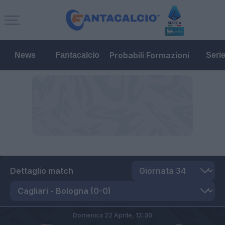
Probabili Formazioni
News
Fantacalcio
Seri
Dettaglio match
Domenica 22 Aprile,
12:30