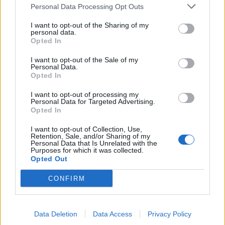
Barella
Personal Data Processing Opt Outs
Analcolico
I want to opt-out of the Sharing of my
personal data.
5,5
Opted In
Bonus e Malus
- NESSUNO -
I want to opt-out of the Sale of my
Personal Data.
Opted In
Nonostante la giovane età, ha sulle spalle la
I want to opt-out of processing my
squadra. Ma questa volta dai suoi piedi non
Personal Data for Targeted Advertising.
nasce nulla di interessante eccetto lanci e
Opted In
passaggi di normale amministrazione.
I want to opt-out of Collection, Use,
Retention, Sale, and/or Sharing of my
Personal Data that Is Unrelated with the
Farago'
Purposes for which it was collected.
Opted Out
Propositivo
6,5
CONFIRM
Bonus e Malus
- NESSUNO -
Data Deletion
Data Access
Privacy Policy