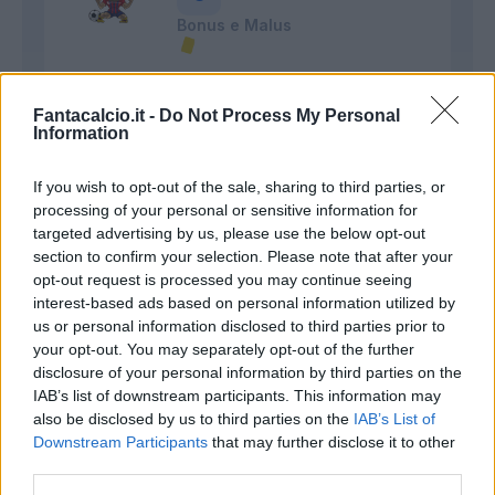
Bonus e Malus
Pulisce il centrocampo con grande acume
Fantacalcio.it -
Do Not Process My Personal
Information
tattico e buona prestanza fisica. Buone
geometrie ma poca incisività.
If you wish to opt-out of the sale, sharing to third parties, or
processing of your personal or sensitive information for
Ionita
targeted advertising by us, please use the below opt-out
Coriaceo
section to confirm your selection. Please note that after your
opt-out request is processed you may continue seeing
6,5
interest-based ads based on personal information utilized by
Bonus e Malus
us or personal information disclosed to third parties prior to
- NESSUNO -
your opt-out. You may separately opt-out of the further
disclosure of your personal information by third parties on the
IAB’s list of downstream participants. This information may
Finisce il suo match con crampi lancinanti.
also be disclosed by us to third parties on the
IAB’s List of
Segno che è stato uno dei pochi a correre
Downstream Participants
come un ossesso. Prestazione di sostanza.
that may further disclose it to other
third parties.