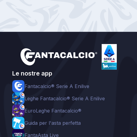
Le nostre app
Fantacalcio® Serie A Enilive
Leghe Fantacalcio® Serie A Enilive
EuroLeghe Fantacalcio®
Guida per l'asta perfetta
FantaAsta Live