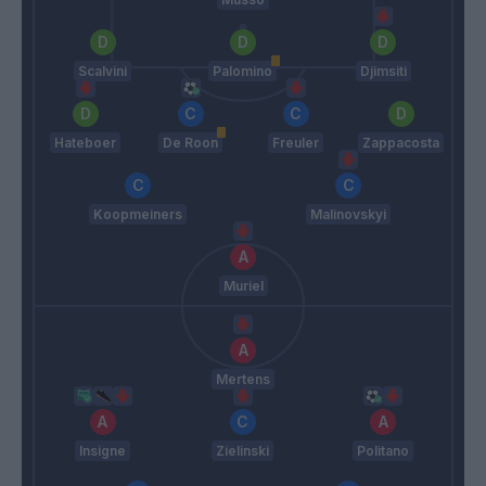
Scalvini
Palomino
Djimsiti
Hateboer
De Roon
Freuler
Zappacosta
Koopmeiners
Malinovskyi
Muriel
Mertens
Insigne
Zielinski
Politano