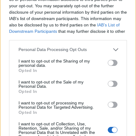
fantastico di Bernabé e alla fine trova l'1-1
your opt-out. You may separately opt-out of the further
scaraventando in rete il bell'assist di
disclosure of your personal information by third parties on the
IAB’s list of downstream participants. This information may
Coulibaly
. Poco dopo il 98 gialloblù serve a
also be disclosed by us to third parties on the
IAB’s List of
rimorchio proprio Sohm, che però spreca da
Downstream Participants
that may further disclose it to other
buona posizione. Anche Nicola cambia qualcosa
third parties.
e Gaetano risponde subito presente con una
Personal Data Processing Opt Outs
gran palla per la frustata di destro di Piccoli di
I want to opt-out of the Sharing of my
poco alta. Sardi che riprendono quota e tornano
personal data.
Opted In
in vantaggio con uno dei nuovi entrati,
Marin,
che riceve da Adopo e disegna un
I want to opt-out of the Sale of my
Personal Data.
arcobaleno che si spegne all'incrocio dei pali.
Opted In
Poco dopo Gaetano in contropiede fallisce il tris
I want to opt-out of processing my
da buona posizione, ma è solo l'antipasto di un
Personal Data for Targeted Advertising.
Opted In
finale pazzesco.
Follia di Palomino in area su
Charpentier, e rigore che Hernani trasforma
I want to opt-out of Collection, Use,
Retention, Sale, and/or Sharing of my
con freddezza. E' l'87' e meno di un minuto
Personal Data that Is Unrelated with the