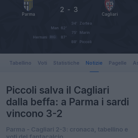
2
-
3
Parma
Cagliari
34’
Zortea
Man
62’
75’
Marin
Hernani
RIG
87’
88’
Piccoli
Tabellino
Voti
Statistiche
Notizie
Pagelle
As
Piccoli salva il Cagliari
dalla beffa: a Parma i sardi
vincono 3-2
Parma - Cagliari 2-3: cronaca, tabellino e
voti del fantacalcio