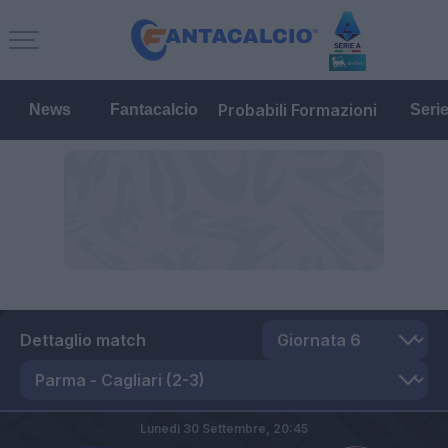
Probabili Formazioni
News
Fantacalcio
Seri
Dettaglio match
Lunedì 30 Settembre,
20:45