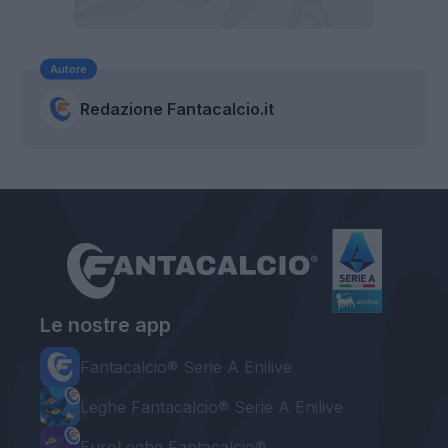
Autore
Redazione Fantacalcio.it
Le nostre app
Fantacalcio® Serie A Enilive
Leghe Fantacalcio® Serie A Enilive
EuroLeghe Fantacalcio®