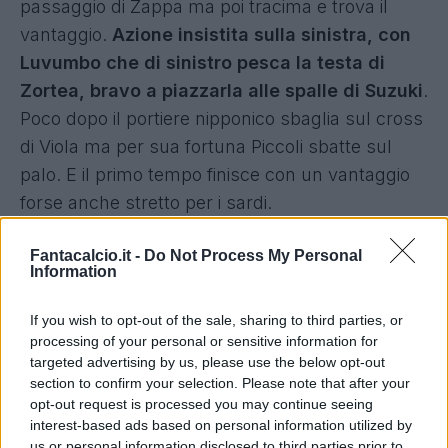
passaggio di Zappa ma poi tracima e trova il
vantaggio.
Azione insistita sulla sinistra, con
Luvumbo che di sinistro pesca la testa di
Zortea, bravo a piazzarla alle spalle di Suzuki
.
Poco dopo il portiere nipponico sbaglia sul cross
di Viola ma per sua fortuna Piccoli sbatte sul
palo. E il primo tempo finisce con un vantaggio
forse anche stretto per i sardi.
Parma - Cagliari 2-3, la cronaca del
Fantacalcio.it -
Do Not Process My Personal
secondo tempo
Information
Pecchia ricomincia la gara con Coulibaly e
If you wish to opt-out of the sale, sharing to third parties, or
processing of your personal or sensitive information for
Almqvist per Valeri e Mihaila, ma è ancora il
targeted advertising by us, please use the below opt-out
Cagliari a squillare. Poi è Man ad accendersi.
Il
section to confirm your selection. Please note that after your
rumeno prima scalda i guantoni di Scuffet,
opt-out request is processed you may continue seeing
interest-based ads based on personal information utilized by
poi va a centimetri dal pari su lancio
us or personal information disclosed to third parties prior to