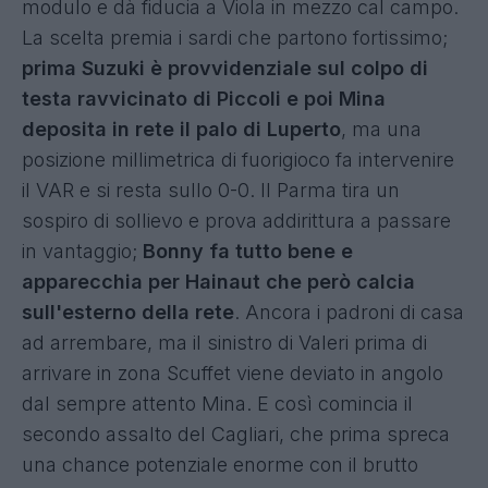
modulo e dà fiducia a Viola in mezzo cal campo.
La scelta premia i sardi che partono fortissimo;
prima Suzuki è provvidenziale sul colpo di
testa ravvicinato di Piccoli e poi Mina
deposita in rete il palo di Luperto
, ma una
posizione millimetrica di fuorigioco fa intervenire
il VAR e si resta sullo 0-0. Il Parma tira un
sospiro di sollievo e prova addirittura a passare
in vantaggio;
Bonny fa tutto bene e
apparecchia per Hainaut che però calcia
sull'esterno della rete
. Ancora i padroni di casa
ad arrembare, ma il sinistro di Valeri prima di
arrivare in zona Scuffet viene deviato in angolo
dal sempre attento Mina. E così comincia il
secondo assalto del Cagliari, che prima spreca
una chance potenziale enorme con il brutto