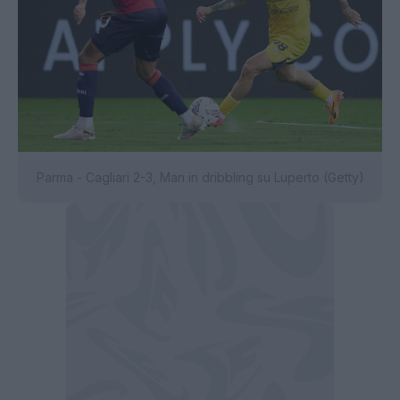
Parma - Cagliari 2-3, Man in dribbling su Luperto (Getty)