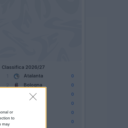
Classifica 2026/27
Atalanta
1
0
Bologna
2
0
Cagliari
3
0
Como
4
0
Fiorentina
sonal or
5
0
ection to
Frosinone
6
0
ou may