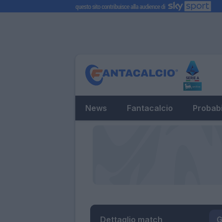
News
Fantacalcio
Probabi
Dettaglio match