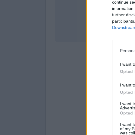
continue se
information 
Stati
further disc
participants
Downstream 
Persona
I want t
Opted 
I want t
Opted 
I want 
Advertis
Opted 
I want t
of my P
was col