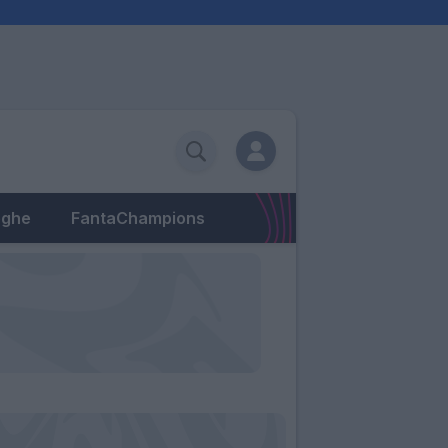
eghe
FantaChampions