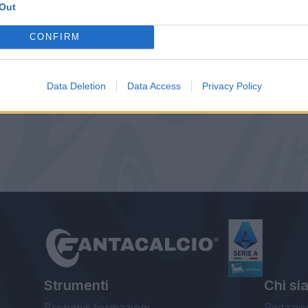
Out
CONFIRM
Data Deletion
Data Access
Privacy Policy
Strumenti
Chi si
Probabili formazioni
Redazio