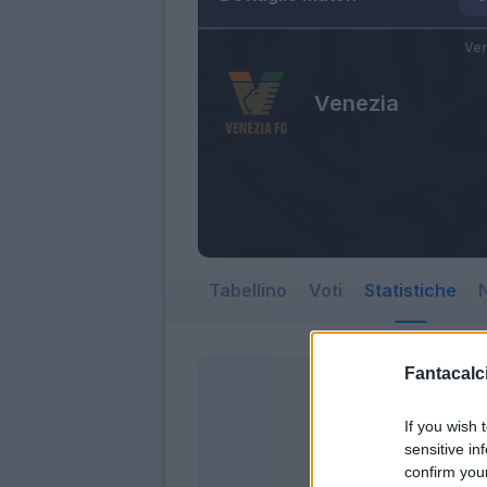
Ven
Venezia
Tabellino
Voti
Statistiche
N
Fantacalci
If you wish 
sensitive in
confirm you