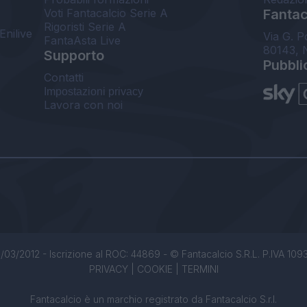
Voti Fantacalcio Serie A
Fantaca
Rigoristi Serie A
Enilive
Via G. P
FantaAsta Live
80143, 
Supporto
Pubbli
Contatti
Impostazioni privacy
Lavora con noi
/03/2012 - Iscrizione al ROC: 44869 - © Fantacalcio S.R.L. P.IVA 1093850
PRIVACY
|
COOKIE
|
TERMINI
Fantacalcio è un marchio registrato da Fantacalcio S.r.l.