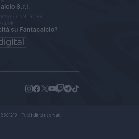
lcio S.r.l.
orzio - CdN, Is. F4
Napoli
cità su Fantacalcio?
1219 - Tutti i diritti riservati.