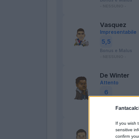
- NESSUNO -
Vasquez
Impresentabile
5,5
Bonus e Malus
- NESSUNO -
De Winter
Attento
6
Bonus e Malus
Fantacalci
If you wish 
Vogliacco
sensitive in
Impaurito
confirm you