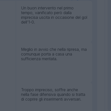
Un buon intervento nel primo
tempo, vanificato però dalla
imprecisa uscita in occasione del gol
dell'1-0.
Meglio in avvio che nella ripresa, ma
comunque porta a casa una
sufficienza meritata.
Troppo impreciso, soffre anche
nella fase difensiva quando si tratta
di coprire gli inserimenti avversari.