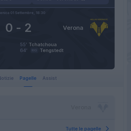
nica 01 Settembre,
18:30
0
-
2
Verona
55’
Tchatchoua
64’
Tengstedt
RIG
otizie
Pagelle
Assist
Verona
Tutte le pagelle