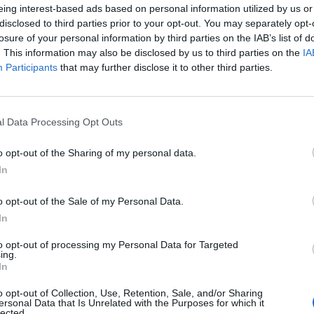
eing interest-based ads based on personal information utilized by us or
secondo tempo.
disclosed to third parties prior to your opt-out. You may separately opt-
losure of your personal information by third parties on the IAB’s list of
. This information may also be disclosed by us to third parties on the
IA
Participants
that may further disclose it to other third parties.
Molta sostanza in mezzo al campo
e la fisicità che serve contro una
squadra come quella scaligera.
l Data Processing Opt Outs
o opt-out of the Sharing of my personal data.
In
Lento e impacciato, perde troppi
o opt-out of the Sale of my Personal Data.
palloni in mezzo al campo e regala il
In
calcio di rigore al Verona che vale il
2-0 finale.
to opt-out of processing my Personal Data for Targeted
ing.
In
o opt-out of Collection, Use, Retention, Sale, and/or Sharing
ersonal Data that Is Unrelated with the Purposes for which it
Entra e crea qualche occasione, ha
lected.