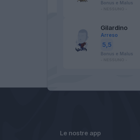
Bonus e Malus
- NESSUNO -
Gilardino
Arreso
5,5
Bonus e Malus
- NESSUNO -
Le nostre app