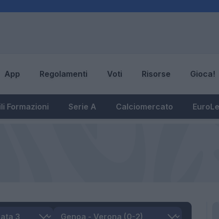
App
Regolamenti
Voti
Risorse
Gioca!
li Formazioni
Serie A
Calciomercato
EuroL