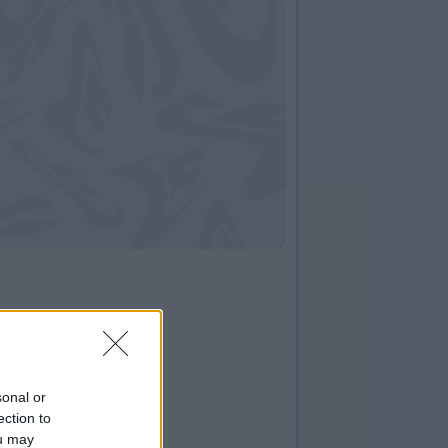
sonal or
ection to
ou may