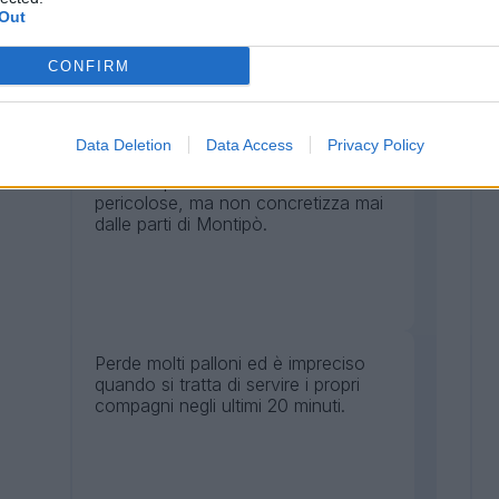
Out
il merito di provarci fino alla fine.
CONFIRM
Data Deletion
Data Access
Privacy Policy
Crea un paio di occasioni molte
pericolose, ma non concretizza mai
dalle parti di Montipò.
Perde molti palloni ed è impreciso
quando si tratta di servire i propri
compagni negli ultimi 20 minuti.