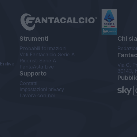
Strumenti
Chi si
Probabili formazioni
Redazio
Voti Fantacalcio Serie A
Fantaca
Rigoristi Serie A
Enilive
Via G. P
FantaAsta Live
80143, 
Supporto
Pubbli
Contatti
Impostazioni privacy
Lavora con noi