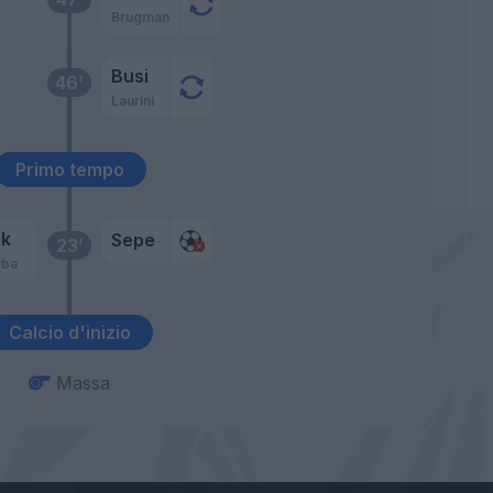
Brugman
Busi
46’
Laurini
Primo tempo
ik
Sepe
23’
rba
Calcio d'inizio
Massa