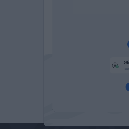
Gl
Ba