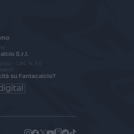
amo
ne
lcio S.r.l.
orzio - CdN, Is. F4
Napoli
cità su Fantacalcio?