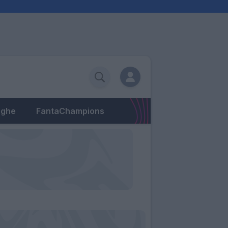
eghe
FantaChampions