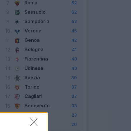
Roma
7
62
Sassuolo
8
62
Sampdoria
9
52
Verona
10
45
Genoa
11
42
Bologna
12
41
Fiorentina
13
40
Udinese
14
40
Spezia
15
39
Torino
16
37
Cagliari
17
37
Benevento
18
33
Crotone
19
23
Parma
20
20