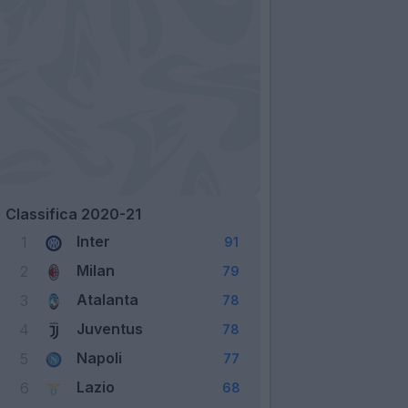
Classifica 2020-21
Inter
1
91
Milan
2
79
Atalanta
3
78
Juventus
4
78
Napoli
5
77
Lazio
6
68