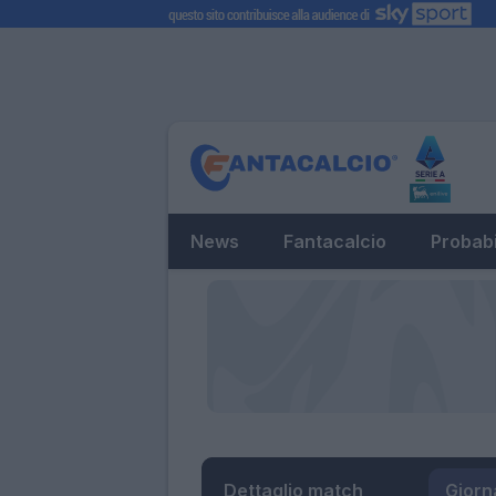
News
Fantacalcio
Probabi
Dettaglio match