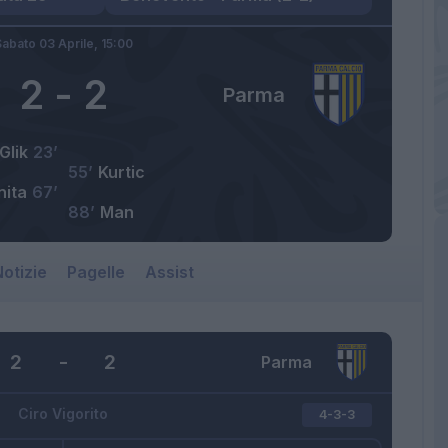
abato 03 Aprile,
15:00
2
-
2
Parma
Glik
23’
55’
Kurtic
nita
67’
88’
Man
otizie
Pagelle
Assist
2
-
2
Parma
Ciro Vigorito
4-3-3