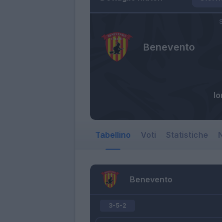
S
Benevento
Io
Tabellino
Voti
Statistiche
N
Benevento
3-5-2