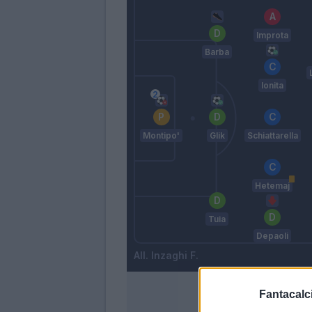
Improta
Barba
Ionita
Montipo'
Glik
Schiattarella
Hetemaj
Tuia
Depaoli
Inzaghi F.
Fantacalci