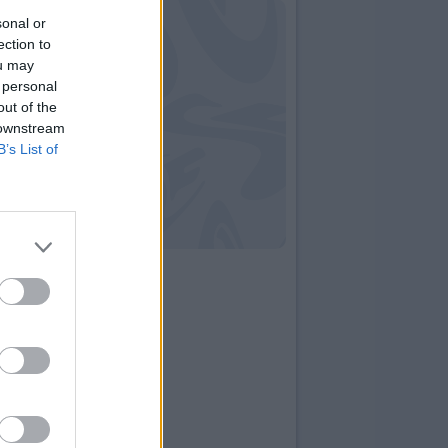
sonal or
ection to
ou may
 personal
out of the
 downstream
B’s List of