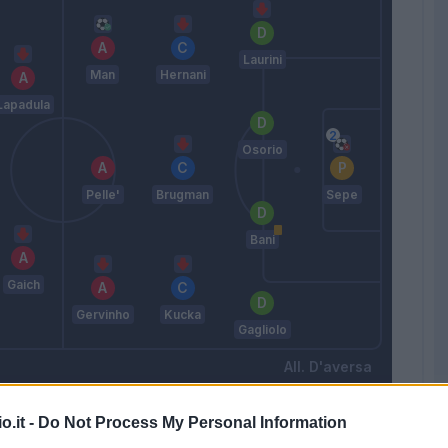
Laurini
Man
Hernani
Lapadula
Osorio
Pelle'
Brugman
Sepe
Bani
Gaich
Gervinho
Kucka
Gagliolo
D'aversa
o.it -
Do Not Process My Personal Information
Match terminato