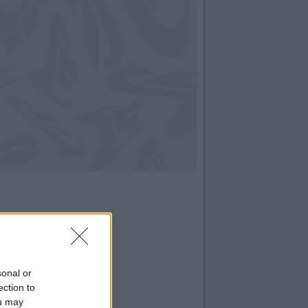
sonal or
ection to
ou may