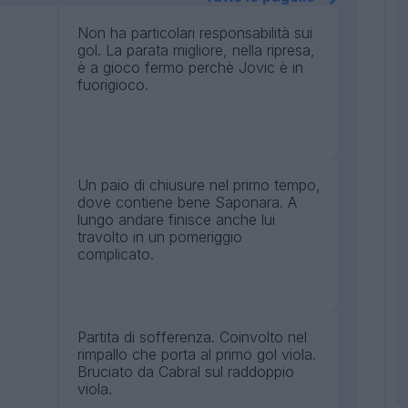
Non ha particolari responsabilità sui
gol. La parata migliore, nella ripresa,
è a gioco fermo perchè Jovic è in
fuorigioco.
Un paio di chiusure nel primo tempo,
dove contiene bene Saponara. A
lungo andare finisce anche lui
travolto in un pomeriggio
complicato.
Partita di sofferenza. Coinvolto nel
rimpallo che porta al primo gol viola.
Bruciato da Cabral sul raddoppio
viola.