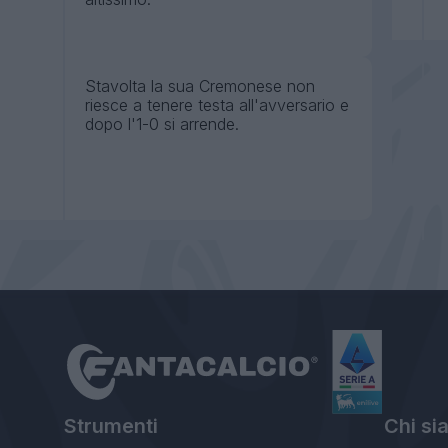
Stavolta la sua Cremonese non
riesce a tenere testa all'avversario e
dopo l'1-0 si arrende.
Strumenti
Chi si