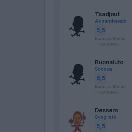
Tsadjout
Abbandonato
5,5
Bonus e Malus
- NESSUNO -
Buonaiuto
Scossa
6,5
Bonus e Malus
- NESSUNO -
Dessers
Svogliato
5,5