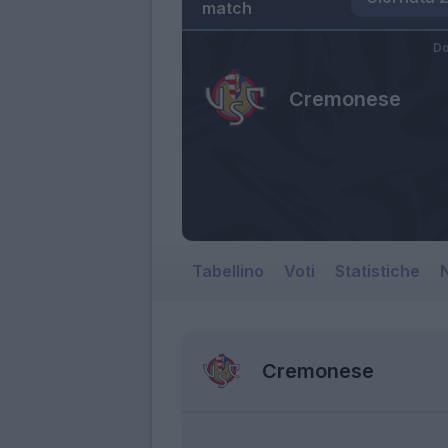
match
Do
Cremonese
Tabellino
Voti
Statistiche
N
Cremonese