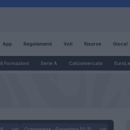
App
Regolamenti
Voti
Risorse
Gioca!
li Formazioni
Serie A
Calciomercato
EuroL