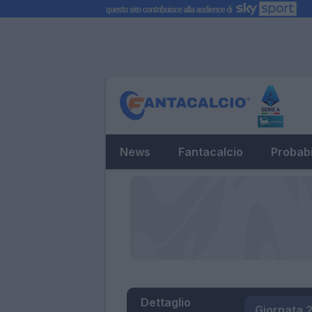
News
Fantacalcio
Probabi
Dettaglio