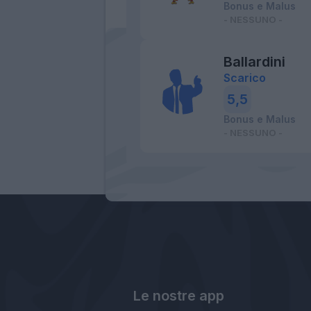
Bonus e Malus
- NESSUNO -
Ballardini
Scarico
5,5
Bonus e Malus
- NESSUNO -
Le nostre app