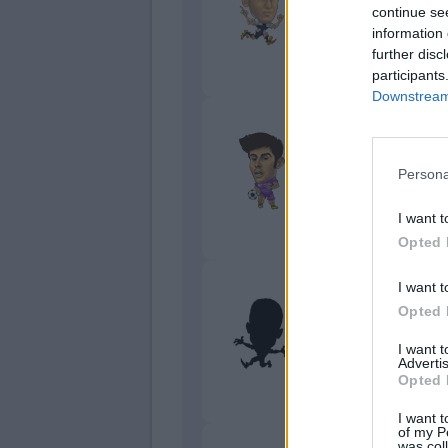
continue se
6
information 
Bonus e Malus
further disc
- NESSUNO -
participants
Downstream 
Benassi
Impalpabile
Persona
5
Bonus e Malus
I want t
- NESSUNO -
Opted 
I want t
Galdames
Opted 
Molle
5,5
I want 
Advertis
Bonus e Malus
Opted 
- NESSUNO -
I want t
of my P
was col