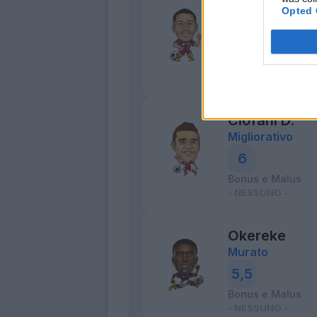
Pickel
Opted 
Inconsistente
5,5
Bonus e Malus
- NESSUNO -
Ciofani D.
Migliorativo
6
Bonus e Malus
- NESSUNO -
Okereke
Murato
5,5
Bonus e Malus
- NESSUNO -