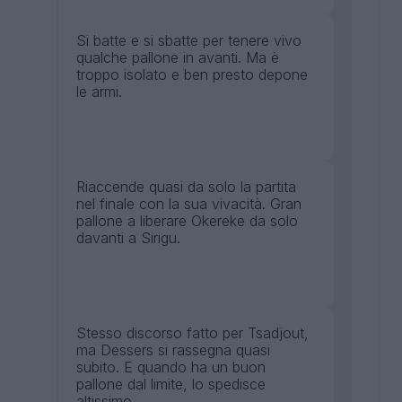
Si batte e si sbatte per tenere vivo
qualche pallone in avanti. Ma è
troppo isolato e ben presto depone
le armi.
Riaccende quasi da solo la partita
nel finale con la sua vivacità. Gran
pallone a liberare Okereke da solo
davanti a Sirigu.
Stesso discorso fatto per Tsadjout,
ma Dessers si rassegna quasi
subito. E quando ha un buon
pallone dal limite, lo spedisce
altissimo.