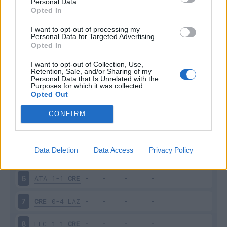
Personal Data.
Scarica riepilogo
Opted In
Scarica
stagionale
I want to opt-out of processing my
Personal Data for Targeted Advertising.
Opted In
Giornata
Voto
FV
Entrato
Uscito
Bonus/Malus
SAM
0-2
ATA
I want to opt-out of Collection, Use,
1
Retention, Sale, and/or Sharing of my
Personal Data that Is Unrelated with the
Purposes for which it was collected.
ATA
1-1
MIL
2
Opted Out
VER
0-1
ATA
3
CONFIRM
INT
3-1
CRE
4
Data Deletion
Data Access
Privacy Policy
CRE
0-0
SAS
5
ATA
1-1
CRE
6
CRE
0-4
LAZ
7
LEC
1-1
CRE
8