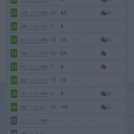
SAM
2-3
CRE
29
CRE
1-0
EMP
30
UDI
3-0
CRE
31
CRE
1-1
VER
32
MIL
1-1
CRE
33
CRE
2-0
SPE
34
JUV
2-0
CRE
35
CRE
1-5
BOL
36
LAZ
3-2
CRE
37