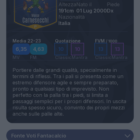
Altezza
Nato il
Piede
191cm
01 Lug 2000
Dx
Nazionalità
Italia
Media 22-23
Quotazione
FVM
/ 1000
6,35
4,63
10
10
13
13
MV
FM
Classic
Mantra
Classic
Mantra
Portiere dalle grandi qualità, specialmente in
termini di riflessi. Tra i pali si presenta come un
estremo difensore agile e sempre preparato,
pronto a qualsiasi tipo di imprevisto. Non
perfetto con la palla tra i piedi, si limita a
passaggi semplici per i propri difensori. In uscita
risulta spesso sicuro, convinto dei propri mezzi