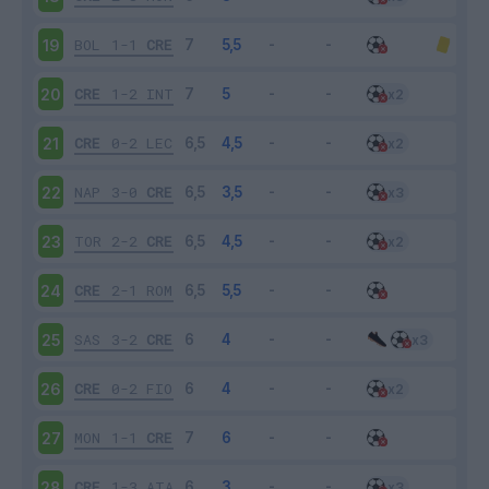
BOL
1-1
CRE
19
CRE
1-2
INT
20
CRE
0-2
LEC
21
NAP
3-0
CRE
22
TOR
2-2
CRE
23
CRE
2-1
ROM
24
SAS
3-2
CRE
25
CRE
0-2
FIO
26
MON
1-1
CRE
27
CRE
1-3
ATA
28