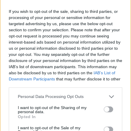
If you wish to opt-out of the sale, sharing to third parties, or
Classic
Mantra
processing of your personal or sensitive information for
targeted advertising by us, please use the below opt-out
section to confirm your selection. Please note that after your
Riepilogo stagione
opt-out request is processed you may continue seeing
interest-based ads based on personal information utilized by
us or personal information disclosed to third parties prior to
Titolare
27 - 71
%
your opt-out. You may separately opt-out of the further
Entrato
0 - 0
%
disclosure of your personal information by third parties on the
IAB’s list of downstream participants. This information may
Squalificato
0 - 0
%
also be disclosed by us to third parties on the
IAB’s List of
Infortunato
Downstream Participants
that may further disclose it to other
0 - 0
%
third parties.
Inutilizzato
11 - 28
%
Personal Data Processing Opt Outs
I want to opt-out of the Sharing of my
personal data.
Opted In
I want to opt-out of the Sale of my