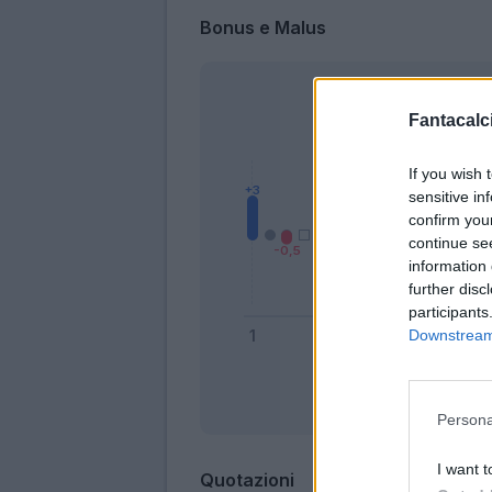
Bonus e Malus
Fantacalci
If you wish 
sensitive in
confirm you
continue se
information 
further disc
participants
Downstream 
Bonus
Persona
I want t
Quotazioni