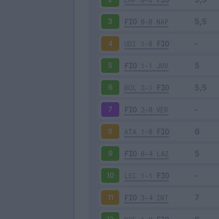
FIO
0-0
NAP
3
UDI
1-0
FIO
4
FIO
1-1
JUV
5
BOL
2-1
FIO
6
FIO
2-0
VER
7
ATA
1-0
FIO
8
FIO
0-4
LAZ
9
LEC
1-1
FIO
10
FIO
3-4
INT
11