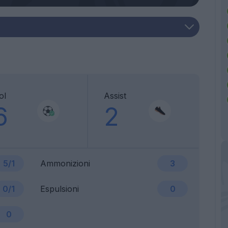
ol
Assist
6
2
5/1
Ammonizioni
3
0/1
Espulsioni
0
0