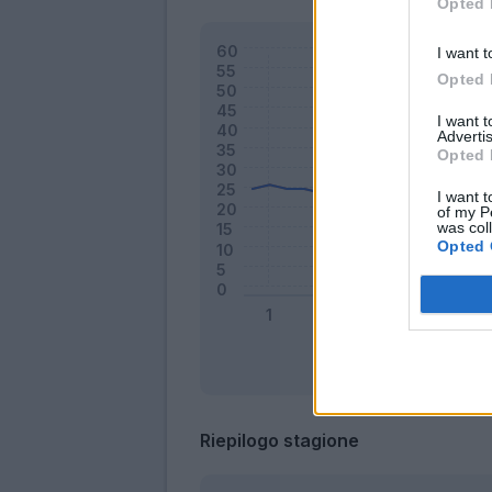
Opted 
I want t
Opted 
I want 
Advertis
Opted 
I want t
of my P
was col
Opted 
Riepilogo stagione