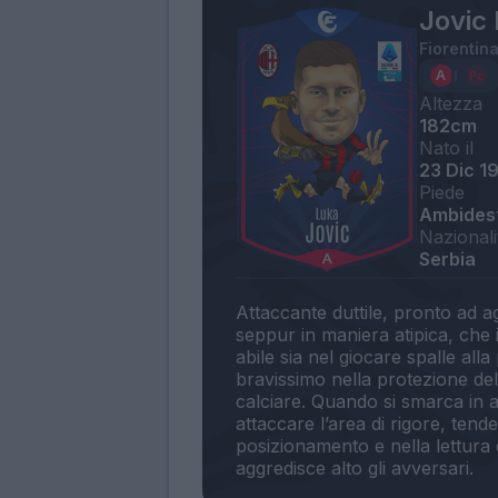
Jovic
Fiorentin
Altezza
182cm
Nato il
23 Dic 1
Piede
Ambides
Nazionali
Serbia
Attaccante duttile, pronto ad ag
seppur in maniera atipica, che i
abile sia nel giocare spalle all
bravissimo nella protezione dell
calciare. Quando si smarca in 
attaccare l’area di rigore, ten
posizionamento e nella lettura 