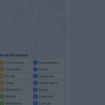
Rosa Fiorentina
Terracciano
Bonaventura
Cerofolini
Ikone'
Rosati
Saponara
Sirigu
Mandragora
Martinelli T.
Barak
Biraghi
Castrovilli
Milenkovic
Duncan