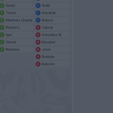
Dodo'
Sottil
Terzic
Amrabat
Martinez Quarta
Bianco
Ranieri L.
Cabral
Igor
Gonzalez N.
Venuti
Kouame'
Nastasic
Jovic
Brekalo
Kokorin