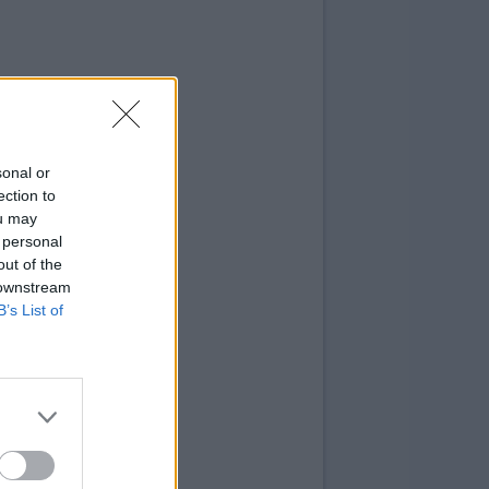
sonal or
ection to
ou may
 personal
out of the
 downstream
B’s List of