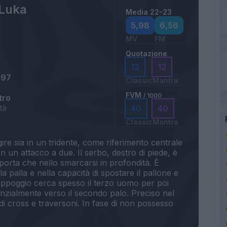
 Luka
Media 22-23
a
5,98
6,56
MV
FM
Quotazione
12
12
997
Classic
Mantra
FVM
/ 1000
tro
tà
40
40
Classic
Mantra
ire sia in un tridente, come riferimento centrale
n un attacco a due. Il serbo, destro di piede, è
a porta che nello smarcarsi in profondità. È
a palla e nella capacità di spostare il pallone e
appoggio cerca spesso il terzo uomo per poi
denzialmente verso il secondo palo. Preciso nel
di cross e traversoni. In fase di non possesso