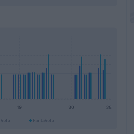
Voto
FantaVoto