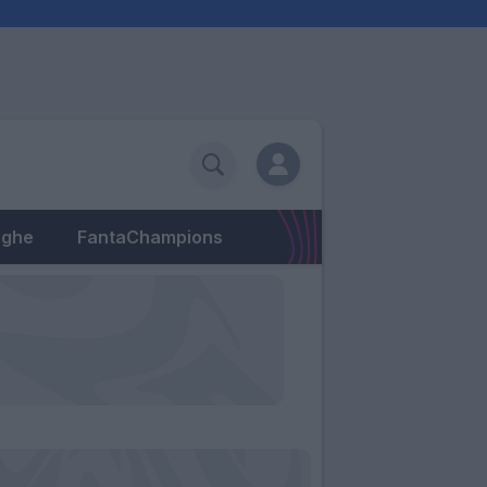
eghe
FantaChampions