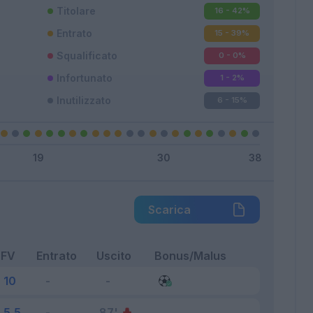
Titolare
16 - 42
%
Entrato
15 - 39
%
Squalificato
0 - 0
%
Infortunato
1 - 2
%
Inutilizzato
6 - 15
%
Scarica
FV
Entrato
Uscito
Bonus/Malus