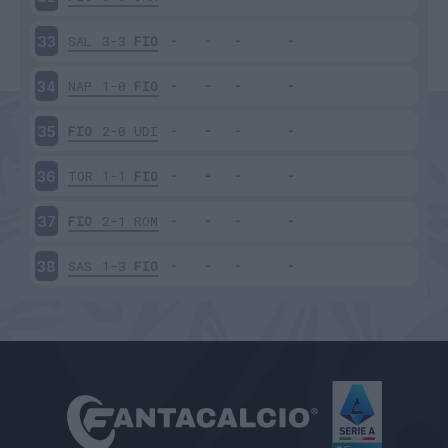
SAL
3-3
FIO
33
NAP
1-0
FIO
34
FIO
2-0
UDI
35
TOR
1-1
FIO
36
FIO
2-1
ROM
37
SAS
1-3
FIO
38