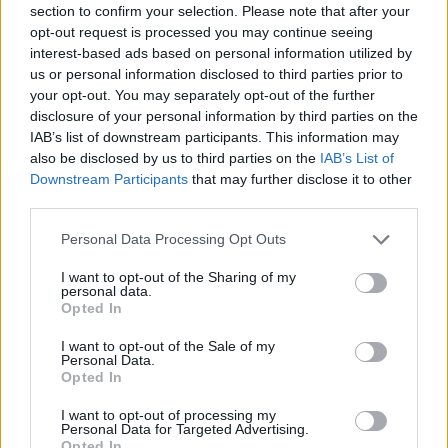
section to confirm your selection. Please note that after your
Entrato
0 - 0
%
opt-out request is processed you may continue seeing
interest-based ads based on personal information utilized by
Squalificato
0 - 0
%
us or personal information disclosed to third parties prior to
Infortunato
0 - 0
%
your opt-out. You may separately opt-out of the further
disclosure of your personal information by third parties on the
Inutilizzato
38 - 100
%
IAB’s list of downstream participants. This information may
also be disclosed by us to third parties on the
IAB’s List of
Downstream Participants
that may further disclose it to other
third parties.
Personal Data Processing Opt Outs
I want to opt-out of the Sharing of my
Scarica riepilogo
personal data.
Scarica
stagionale
Opted In
I want to opt-out of the Sale of my
Giornata
Voto
FV
Entrato
Uscito
Bonus/Malus
Personal Data.
Opted In
FIO
3-2
CRE
1
I want to opt-out of processing my
Personal Data for Targeted Advertising.
EMP
0-0
FIO
2
Opted In