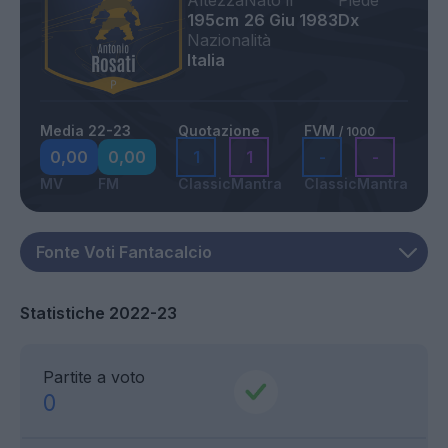
Altezza
Nato il
Piede
195cm
26 Giu 1983
Dx
Nazionalità
Italia
Media 22-23
Quotazione
FVM
/ 1000
0,00
0,00
1
1
-
-
MV
FM
Classic
Mantra
Classic
Mantra
Statistiche 2022-23
Partite a voto
0