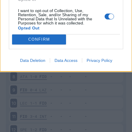
FIO
0-0
NAP
3
I want to opt-out of Collection, Use,
Retention, Sale, and/or Sharing of my
Personal Data that Is Unrelated with the
Purposes for which it was collected.
UDI
1-0
FIO
4
Opted Out
FIO
1-1
JUV
5
CONFIRM
BOL
2-1
FIO
6
Data Deletion
Data Access
Privacy Policy
FIO
2-0
VER
7
ATA
1-0
FIO
8
FIO
0-4
LAZ
9
LEC
1-1
FIO
10
FIO
3-4
INT
11
SPE
1-2
FIO
12