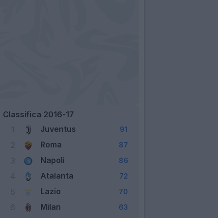
Classifica 2016-17
Juventus
1
91
Roma
2
87
Napoli
3
86
Atalanta
4
72
Lazio
5
70
Milan
6
63