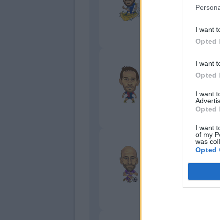
7
Persona
Bonus e Malus
I want t
Opted 
Badelj
I want t
Gustoso
Opted 
7
I want 
Advertis
Bonus e Malus
Opted 
- NESSUNO -
I want t
of my P
was col
Borja Valero
Opted 
Efficace
6,5
Bonus e Malus