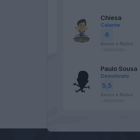
Chiesa
Calante
6
Bonus e Malus
- NESSUNO -
Paulo Sousa
Demotivato
5,5
Bonus e Malus
- NESSUNO -