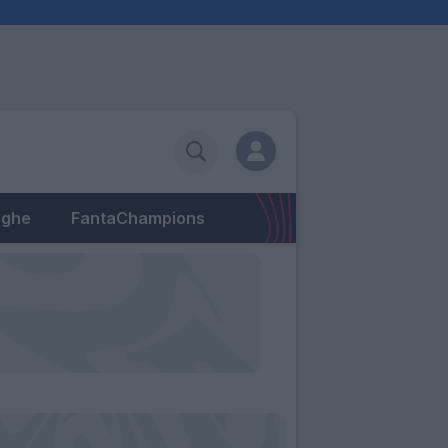
eghe
FantaChampions