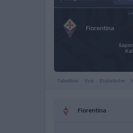
Lu
Fiorentina
Sapo
Kal
Tabellino
Voti
Statistiche
N
Fiorentina