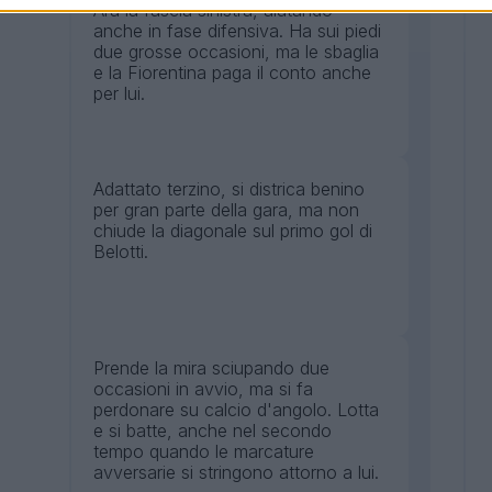
Ara la fascia sinistra, aiutando
anche in fase difensiva. Ha sui piedi
due grosse occasioni, ma le sbaglia
e la Fiorentina paga il conto anche
per lui.
Adattato terzino, si districa benino
per gran parte della gara, ma non
chiude la diagonale sul primo gol di
Belotti.
Prende la mira sciupando due
occasioni in avvio, ma si fa
perdonare su calcio d'angolo. Lotta
e si batte, anche nel secondo
tempo quando le marcature
avversarie si stringono attorno a lui.