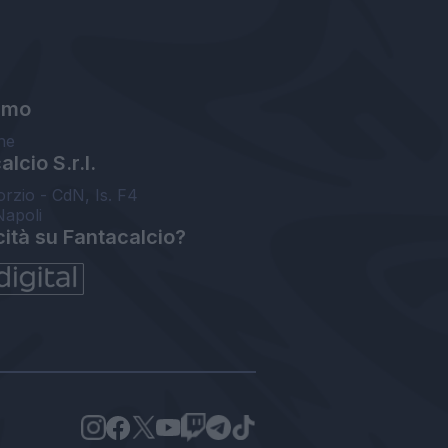
amo
ne
lcio S.r.l.
orzio - CdN, Is. F4
Napoli
cità su Fantacalcio?