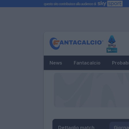
News
Fantacalcio
Probabi
Dettaglio match