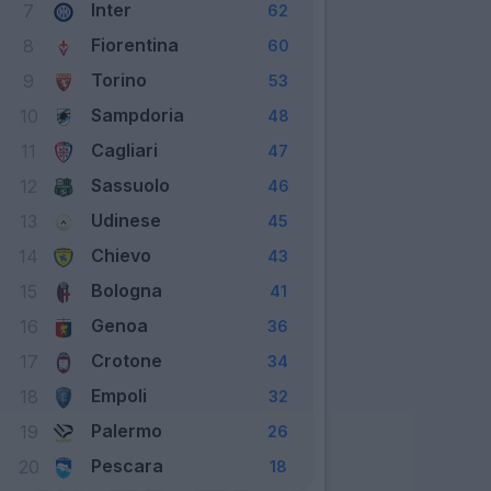
Inter
7
62
Fiorentina
8
60
Torino
9
53
Sampdoria
10
48
Cagliari
11
47
Sassuolo
12
46
Udinese
13
45
Chievo
14
43
Bologna
15
41
Genoa
16
36
Crotone
17
34
Empoli
18
32
Palermo
19
26
Pescara
20
18