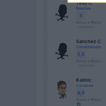
Tello C.
Emotivo
5
Bonus e Malus
- NESSUNO -
Sanchez C
Condizionato
5,5
Bonus e Malus
- NESSUNO -
Kalinic
Coriaceo
6,5
Bonus e Malus