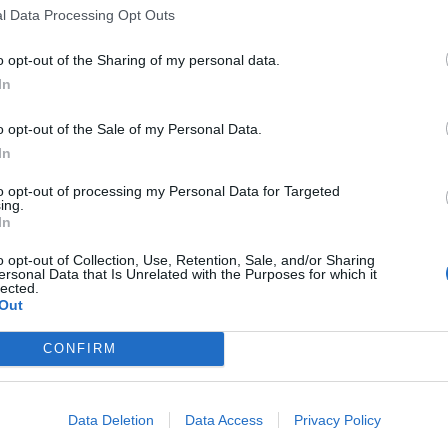
l Data Processing Opt Outs
Firenze può essere la rinascita per
un giocatore che, nell'ultimo anno,
ha vissuto molti più bassi che alti.
o opt-out of the Sharing of my personal data.
In
Detta i tempi della squadra, con
o opt-out of the Sale of my Personal Data.
passaggi di prima che alzano il ritmo
In
della partita e mettono in difficoltà il
Torino. In fase contenitiva è
to opt-out of processing my Personal Data for Targeted
insuperabile e mette in imbarazzo i
ing.
centrocampisti granata.
In
o opt-out of Collection, Use, Retention, Sale, and/or Sharing
ersonal Data that Is Unrelated with the Purposes for which it
lected.
Non la sua miglior partita in fase
Out
d'impostazione, con qualche errore
di troppo. E' però decisive in
entrambe le marcature della
CONFIRM
Fiorentina.
Data Deletion
Data Access
Privacy Policy