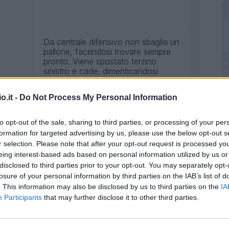
Da centrale difensivo non sbaglia un
pallone, facendosi trovare sempre
pronto. Viene spostato terzino
sinistro e cade, dimenticandosi
Belotti in occasione del pareggio.
o.it -
Do Not Process My Personal Information
to opt-out of the sale, sharing to third parties, or processing of your per
Sveglia una partita apparentemente
formation for targeted advertising by us, please use the below opt-out s
finita con un'entrata maldestra su
r selection. Please note that after your opt-out request is processed y
Boye dopo essersi fatto goffamente
saltare.
eing interest-based ads based on personal information utilized by us or
disclosed to third parties prior to your opt-out. You may separately opt-
losure of your personal information by third parties on the IAB’s list of
. This information may also be disclosed by us to third parties on the
IA
Participants
that may further disclose it to other third parties.
Rilanciato dal primo minuto ripaga
Sousa con una grande prestazione,
un gol e tanti passaggi non banali.