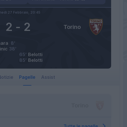
nedì 27 Febbraio,
20:45
2
-
2
Torino
nara
8’
inic
38’
65’
Belotti
85’
Belotti
otizie
Pagelle
Assist
Torino
Tutte le pagelle