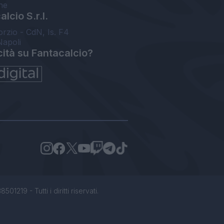
ne
lcio S.r.l.
orzio - CdN, Is. F4
Napoli
cità su Fantacalcio?
1219 - Tutti i diritti riservati.