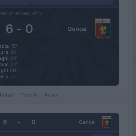
unedì 17 Gennaio,
20:45
6
-
0
Genoa
zola
15’
ura
34’
aghi
42’
ovic
51’
aghi
69’
eira
77’
otizie
Pagelle
Assist
6
-
0
Genoa