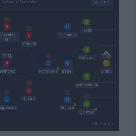
Artemio Franchi
4-3-1-2
Hefti
Gonzalez
Galdames
N.
Yeboah
Ostigard
Vlahovic
Portanova
Badelj
Sirigu
Vanheusden
Destro
Saponara
Sturaro
Calafiori
Konko