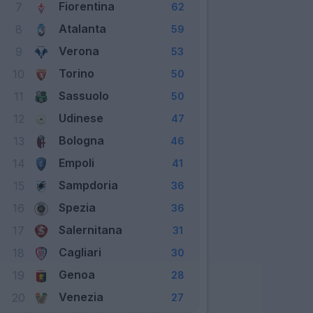
Fiorentina
7
62
Atalanta
8
59
Verona
9
53
Torino
10
50
Sassuolo
11
50
Udinese
12
47
Bologna
13
46
Empoli
14
41
Sampdoria
15
36
Spezia
16
36
Salernitana
17
31
Cagliari
18
30
Genoa
19
28
Venezia
20
27