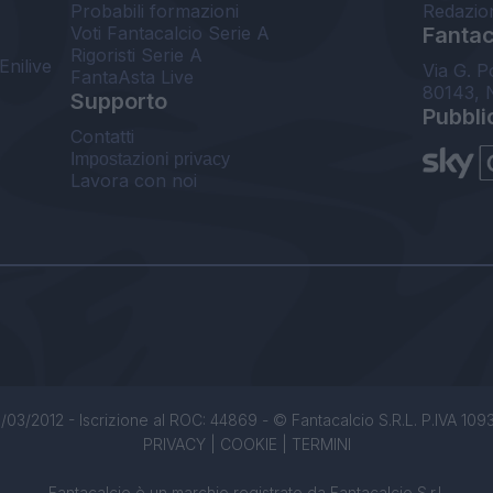
Probabili formazioni
Redazio
Voti Fantacalcio Serie A
Fantaca
Rigoristi Serie A
Enilive
Via G. P
FantaAsta Live
80143, 
Supporto
Pubbli
Contatti
Impostazioni privacy
Lavora con noi
/03/2012 - Iscrizione al ROC: 44869 - © Fantacalcio S.R.L. P.IVA 1093850
PRIVACY
|
COOKIE
|
TERMINI
Fantacalcio è un marchio registrato da Fantacalcio S.r.l.