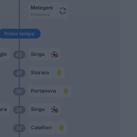
Melegoni
Portanova
Primo tempo
ghi
Sirigu
42’
Sturaro
41’
Portanova
36’
ura
Sirigu
34’
Calafiori
32’