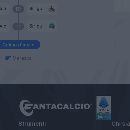
ola
Sirigu
15’
vic
Sirigu
11’
Calcio d'inizio
Maresca
Strumenti
Chi si