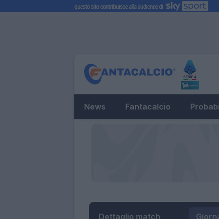
News
Fantacalcio
Probabi
Dettaglio match