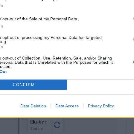
a
In
on
o opt-out of the Sale of my Personal Data.
z N.
In
to opt-out of processing my Personal Data for Targeted
ghi
Sirigu
69’
ing.
In
Caicedo
67’
o opt-out of Collection, Use, Retention, Sale, and/or Sharing
ersonal Data that Is Unrelated with the Purposes for which it
Yeboah
lected.
Out
vic
Sirigu
51’
CONFIRM
tura
Bani
46’
Data Deletion
Data Access
Privacy Policy
Calafiori
Ekuban
Sturaro