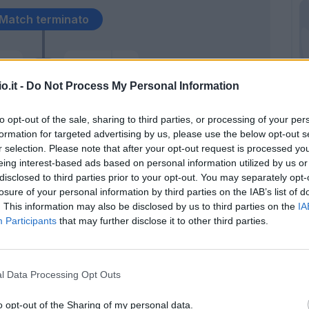
Match terminato
gar
Buksa
80’
eira
Destro
o.it -
Do Not Process My Personal Information
ira
Sirigu
77’
to opt-out of the sale, sharing to third parties, or processing of your per
formation for targeted advertising by us, please use the below opt-out s
r selection. Please note that after your opt-out request is processed y
eing interest-based ads based on personal information utilized by us or
ira
74’
disclosed to third parties prior to your opt-out. You may separately opt-
losure of your personal information by third parties on the IAB’s list of
. This information may also be disclosed by us to third parties on the
IA
70’
Participants
that may further disclose it to other third parties.
an
tura
l Data Processing Opt Outs
o opt-out of the Sharing of my personal data.