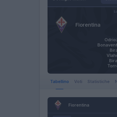
L
Fiorentina
Odrio
Bonavent
Bir
Vlah
Bir
Torr
Tabellino
Voti
Statistiche
N
Fiorentina