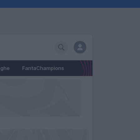
eghe
FantaChampions