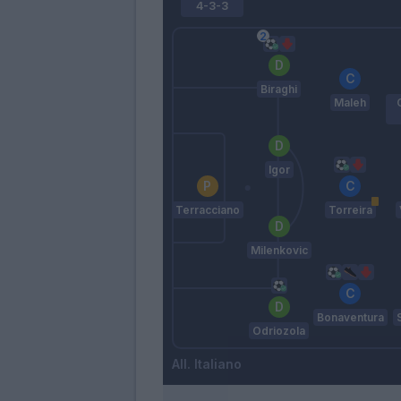
4-3-3
Biraghi
Maleh
Igor
Terracciano
Torreira
Milenkovic
Bonaventura
Odriozola
Italiano