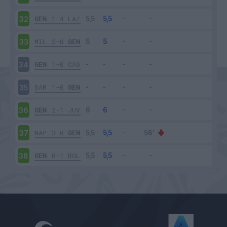
GEN
1-4
LAZ
32
MIL
2-0
GEN
33
GEN
1-0
CAG
34
SAM
1-0
GEN
35
GEN
2-1
JUV
36
NAP
3-0
GEN
37
GEN
0-1
BOL
38