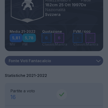
Altezza
Nato il
Piede
182cm
25 Ott 1997
Dx
Nazionalità
Svzzera
Media 21-2022
Quotazione
FVM
/ 1000
5,81
5,78
6
6
-
-
MV
FM
Classic
Mantra
Classic
Mantra
Statistiche 2021-2022
Partite a voto
16