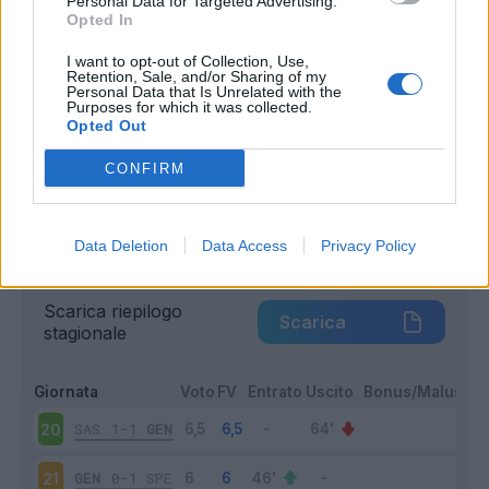
Personal Data for Targeted Advertising.
Opted In
Entrato
2 - 10
%
Squalificato
0 - 0
%
I want to opt-out of Collection, Use,
Retention, Sale, and/or Sharing of my
Personal Data that Is Unrelated with the
Infortunato
0 - 0
%
Purposes for which it was collected.
Opted Out
Inutilizzato
3 - 15
%
CONFIRM
Data Deletion
Data Access
Privacy Policy
Scarica riepilogo
Scarica
stagionale
Giornata
Voto
FV
Entrato
Uscito
Bonus/Malus
SAS
1-1
GEN
20
GEN
0-1
SPE
21