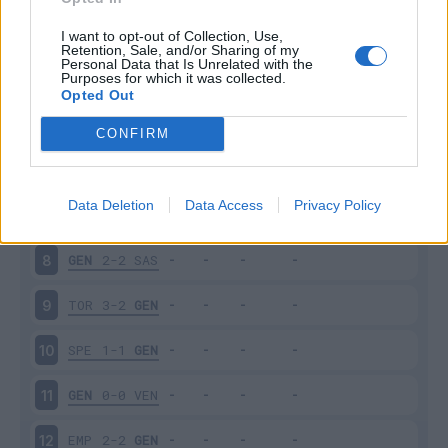
CAG
2-3
GEN
3
I want to opt-out of Collection, Use,
Retention, Sale, and/or Sharing of my
Personal Data that Is Unrelated with the
Purposes for which it was collected.
GEN
1-2
FIO
4
Opted Out
BOL
2-2
GEN
5
CONFIRM
GEN
3-3
VER
6
Data Deletion
Data Access
Privacy Policy
SAL
1-0
GEN
7
GEN
2-2
SAS
8
TOR
3-2
GEN
9
SPE
1-1
GEN
10
GEN
0-0
VEN
11
EMP
2-2
GEN
12