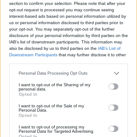
section to confirm your selection. Please note that after your
Entrato
1 - 2
%
opt-out request is processed you may continue seeing
interest-based ads based on personal information utilized by
Squalificato
0 - 0
%
us or personal information disclosed to third parties prior to
Infortunato
0 - 0
%
your opt-out. You may separately opt-out of the further
disclosure of your personal information by third parties on the
Inutilizzato
37 - 97
%
IAB’s list of downstream participants. This information may
also be disclosed by us to third parties on the
IAB’s List of
Downstream Participants
that may further disclose it to other
third parties.
Personal Data Processing Opt Outs
I want to opt-out of the Sharing of my
Scarica riepilogo
personal data.
Scarica
stagionale
Opted In
I want to opt-out of the Sale of my
Giornata
Voto
FV
Entrato
Uscito
Bonus/Malus
Personal Data.
Opted In
INT
4-0
GEN
1
I want to opt-out of processing my
Personal Data for Targeted Advertising.
GEN
1-2
NAP
2
Opted In