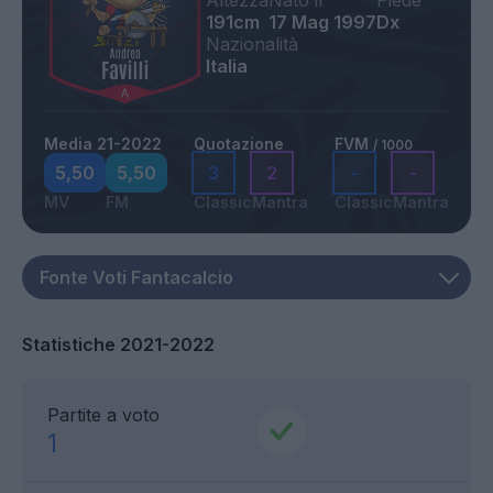
Altezza
Nato il
Piede
191cm
17 Mag 1997
Dx
Nazionalità
Italia
Media 21-2022
Quotazione
FVM
/ 1000
5,50
5,50
3
2
-
-
MV
FM
Classic
Mantra
Classic
Mantra
Statistiche 2021-2022
Partite a voto
1