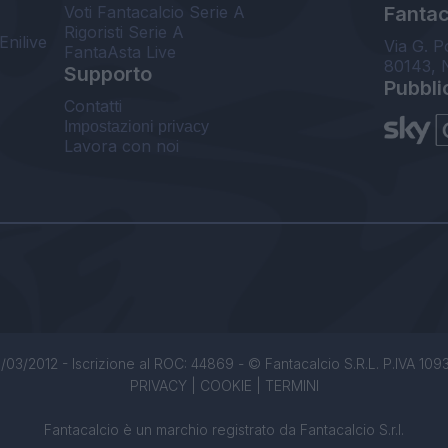
Voti Fantacalcio Serie A
Fantaca
Rigoristi Serie A
Enilive
Via G. P
FantaAsta Live
80143, 
Supporto
Pubbli
Contatti
Impostazioni privacy
Lavora con noi
/03/2012 - Iscrizione al ROC: 44869 - © Fantacalcio S.R.L. P.IVA 1093850
PRIVACY
|
COOKIE
|
TERMINI
Fantacalcio è un marchio registrato da Fantacalcio S.r.l.