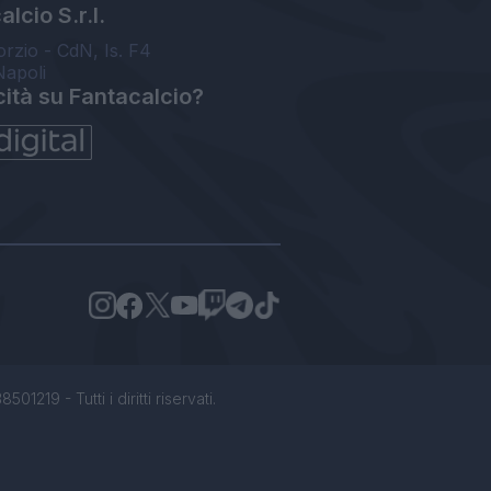
lcio S.r.l.
orzio - CdN, Is. F4
Napoli
cità su Fantacalcio?
1219 - Tutti i diritti riservati.