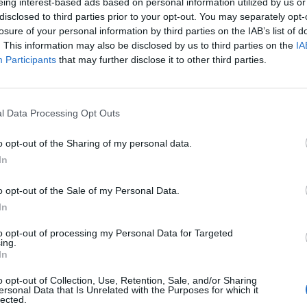
eing interest-based ads based on personal information utilized by us or
disclosed to third parties prior to your opt-out. You may separately opt-
losure of your personal information by third parties on the IAB’s list of
Saelemaekers
91’
. This information may also be disclosed by us to third parties on the
IA
Participants
that may further disclose it to other third parties.
90’
ti
83’
l Data Processing Opt Outs
li
o opt-out of the Sharing of my personal data.
 R.
In
tti
o opt-out of the Sale of my Personal Data.
y
In
to opt-out of processing my Personal Data for Targeted
Gabbia
79’
ing.
Estupinan
In
o opt-out of Collection, Use, Retention, Sale, and/or Sharing
Pulisic
ersonal Data that Is Unrelated with the Purposes for which it
Loftus-Cheek
lected.