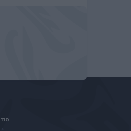
amo
ne