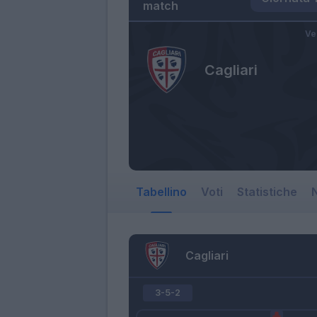
match
Ve
Cagliari
Tabellino
Voti
Statistiche
N
Cagliari
3-5-2