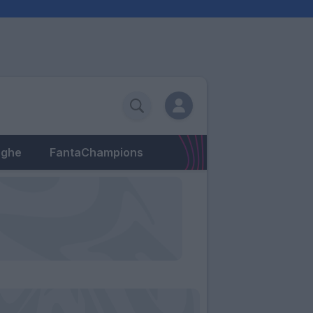
eghe
FantaChampions