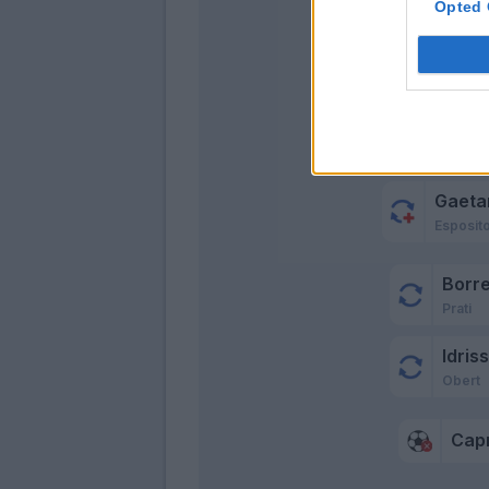
Opted 
Gaeta
Esposito
Borre
Prati
Idriss
Obert
Capr