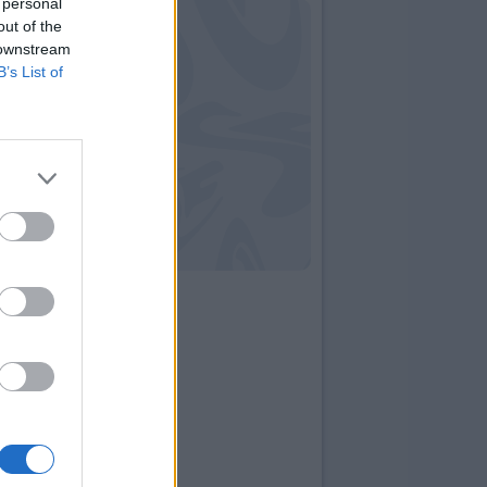
 personal
out of the
 downstream
B’s List of