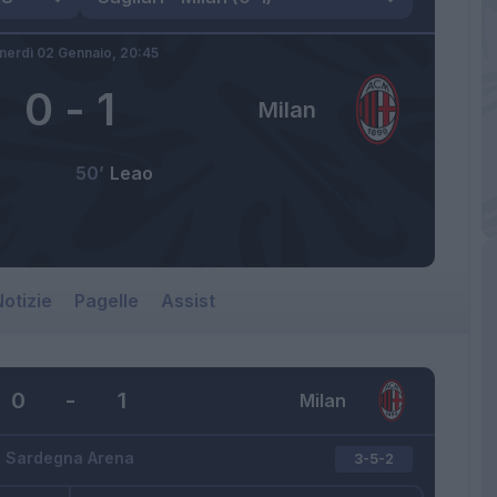
nerdì 02 Gennaio,
20:45
0
-
1
Milan
50’
Leao
otizie
Pagelle
Assist
0
-
1
Milan
Sardegna Arena
3-5-2