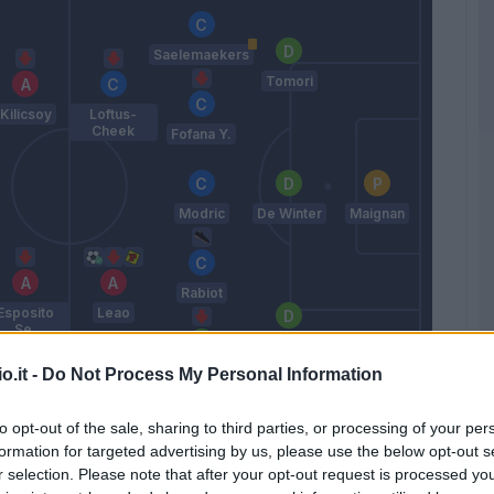
Saelemaekers
Tomori
Kilicsoy
Loftus-
Cheek
Fofana Y.
Modric
De Winter
Maignan
Rabiot
Esposito
Leao
Se.
Bartesaghi
Estupinan
o.it -
Do Not Process My Personal Information
Allegri
to opt-out of the sale, sharing to third parties, or processing of your per
formation for targeted advertising by us, please use the below opt-out s
r selection. Please note that after your opt-out request is processed y
Match terminato