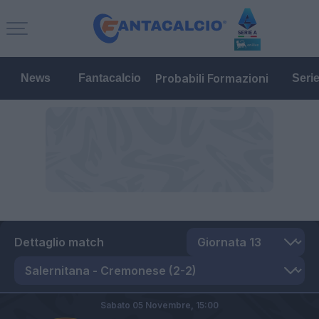
Probabili Formazioni
News
Fantacalcio
Seri
Dettaglio match
Sabato 05 Novembre,
15:00