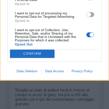
Opted In
Bonus e Malus
I want to opt-out of processing my
Personal Data for Targeted Advertising.
Opted In
Si accende a sprazzi ma quando lo fa
I want to opt-out of Collection, Use,
manda in confusione la difesa avversaria.
Retention, Sale, and/or Sharing of my
Splendido l'assist per il momentaneo 2-1.
Personal Data that Is Unrelated with the
Purposes for which it was collected.
Opted Out
Coulibaly L.
CONFIRM
Coraggioso
6,5
Bonus e Malus
Data Deletion
Data Access
Privacy Policy
Sbaglia un paio di palloni facili in mezzo al
campo in avvio di gara, ma poi si rifà alla
grande con il gol del momentaneo vantaggio
granata.