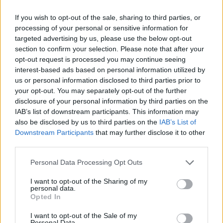
Bene in entrambi le fasi di gioco, si fa
If you wish to opt-out of the sale, sharing to third parties, or
sempre trovare pronto quando viene
processing of your personal or sensitive information for
chiamato in causa.
targeted advertising by us, please use the below opt-out
section to confirm your selection. Please note that after your
opt-out request is processed you may continue seeing
Bronn
interest-based ads based on personal information utilized by
Adatto
us or personal information disclosed to third parties prior to
6
your opt-out. You may separately opt-out of the further
disclosure of your personal information by third parties on the
Bonus e Malus
IAB’s list of downstream participants. This information may
- NESSUNO -
also be disclosed by us to third parties on the
IAB’s List of
Downstream Participants
that may further disclose it to other
third parties.
Bravo nel gioco aereo, non va mai in
difficoltà nonostante la fisicità degli
Personal Data Processing Opt Outs
attaccanti avversari.
I want to opt-out of the Sharing of my
personal data.
Candreva
Opted In
Afrodisiaco
I want to opt-out of the Sale of my
6,5
Personal Data.