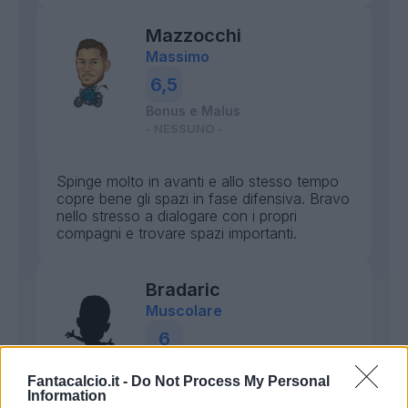
Mazzocchi
Massimo
6,5
Bonus e Malus
- NESSUNO -
Spinge molto in avanti e allo stesso tempo
copre bene gli spazi in fase difensiva. Bravo
nello stresso a dialogare con i propri
compagni e trovare spazi importanti.
Bradaric
Muscolare
6
Bonus e Malus
Fantacalcio.it -
Do Not Process My Personal
- NESSUNO -
Information