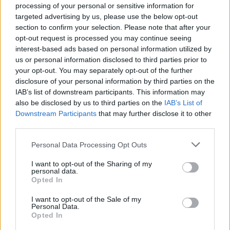
processing of your personal or sensitive information for
targeted advertising by us, please use the below opt-out
Lo stacco di testa sul gol del pareggio è da
section to confirm your selection. Please note that after your
antologia, superando per tempismo sia
opt-out request is processed you may continue seeing
Cesar che soprattutto Tomovic. Per il resto
interest-based ads based on personal information utilized by
gioca la solita gara di qualità, chiusa con
us or personal information disclosed to third parties prior to
ben l'80% di passaggi riusciti.
your opt-out. You may separately opt-out of the further
disclosure of your personal information by third parties on the
IAB’s list of downstream participants. This information may
Obi
also be disclosed by us to third parties on the
IAB’s List of
Arrembante
Downstream Participants
that may further disclose it to other
6,5
third parties.
Bonus e Malus
Personal Data Processing Opt Outs
I want to opt-out of the Sharing of my
personal data.
Non parte benissimo, ma si riprende alla
Opted In
distanza. Pregevole l'assist per Baselli, un
cross di sinistro che vale l'1-1 per la squadra
I want to opt-out of the Sale of my
Personal Data.
di Mihajlovic.
Opted In