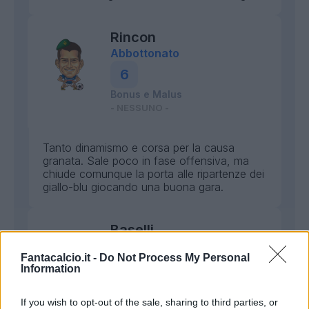
Rincon
Abbottonato
6
Bonus e Malus
- NESSUNO -
Tanto dinamismo e corsa per la causa
granata. Sale poco in fase offensiva, ma
chiude comunque la porta alle ripartenze dei
giallo-blu giocando una buona gara.
Baselli
Fulminante
Fantacalcio.it -
Do Not Process My Personal
7
Information
Bonus e Malus
If you wish to opt-out of the sale, sharing to third parties, or