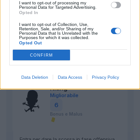
I want to opt-out of processing my
Berenguer
Personal Data for Targeted Advertising.
Opted In
Opaco
5,5
I want to opt-out of Collection, Use,
Retention, Sale, and/or Sharing of my
Bonus e Malus
Personal Data that Is Unrelated with the
Purposes for which it was collected.
- NESSUNO -
Opted Out
CONFIRM
Fa poco per meritare la sufficienza,
giocando pochi palloni entrando a gara in
corso.
Data Deletion
Data Access
Privacy Policy
Niang
Migliorabile
6
Bonus e Malus
Entra per dare la scossa in fase offensiva,