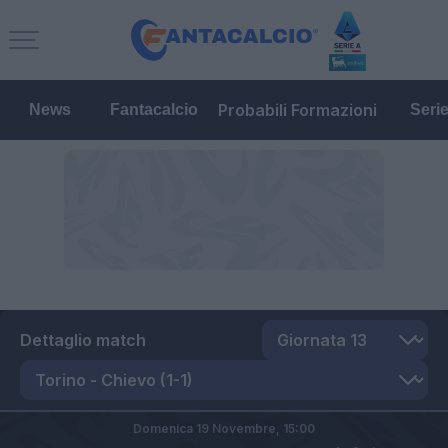
Probabili Formazioni
News
Fantacalcio
Seri
Dettaglio match
Domenica 19 Novembre,
15:00