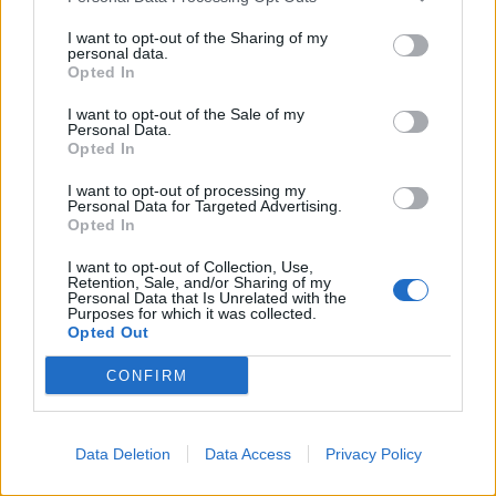
porte sguarnite.
I want to opt-out of the Sharing of my
personal data.
Opted In
SECONDO TEMPO
- Superata di poco l'ora sul
cronometro, Gervinho,
il migliore in campo
,
I want to opt-out of the Sale of my
Personal Data.
ringrazia Nainggolan per l'assistenza e irride
Opted In
Marchetti sul palo di competenza senza
I want to opt-out of processing my
avvedersi della guardia morbida di Basta.
2-0
. Il
Personal Data for Targeted Advertising.
Opted In
nervosismo cresce e Tagliavento placa i bollenti
spiriti distribuendo equamente cartellini gialli.
I want to opt-out of Collection, Use,
Retention, Sale, and/or Sharing of my
Luli?, però, avrebbe meritato il
rosso diretto
per
Personal Data that Is Unrelated with the
Purposes for which it was collected.
un fallo spezza-caviglie su Salah, costretto ad
Opted Out
uscire in barella dopo il
trattamento
del bosniaco.
CONFIRM
Manolas e Rüdiger
si gasano a
pettate
volanti
mettendo pezze agli errori dei terzini, vittime
(anche) delle folate del neoentrato Keita. Garcia
Data Deletion
Data Access
Privacy Policy
si sbraccia chiedendo il boato dei (pochi) tifosi