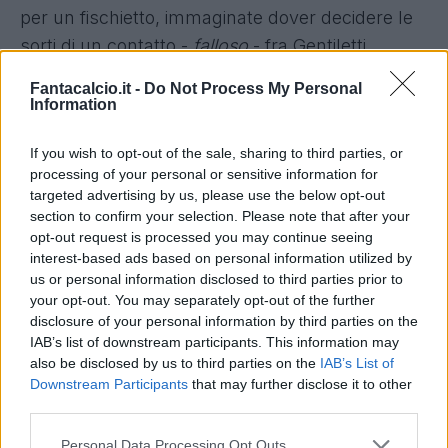
per un fischietto, immaginate dover decidere le
sorti di un contatto -
falloso
- fra Gentiletti
e
Džeko
a cavallo dell'area di rigore dopo otto
Fantacalcio.it -
Do Not Process My Personal
minuti di gioco. Il fallo dell'argentino avviene
Information
fuori area, Tagliavento indica con decisione il
If you wish to opt-out of the sale, sharing to third parties, or
dischetto. Dagli undici metri il numero nove
processing of your personal or sensitive information for
giallorosso trasforma centralmente per l'1-0 che
targeted advertising by us, please use the below opt-out
resisterà per tutta la prima frazione. La gara che
section to confirm your selection. Please note that after your
opt-out request is processed you may continue seeing
doveva essere degli esterni non delude le
interest-based ads based on personal information utilized by
aspettative, e se Garcia ne schiera perfino tre
us or personal information disclosed to third parties prior to
(Salah e Gervinho ali
pure
e Iago spesso a
your opt-out. You may separately opt-out of the further
disclosure of your personal information by third parties on the
ripiegare in mediana), Pioli può smoccolare
IAB’s list of downstream participants. This information may
per
tunnel a Vainqueur e bolide sulla traversa
also be disclosed by us to third parties on the
IAB’s List of
dello sfortunato Felipe Anderson. Il conto dei
Downstream Participants
that may further disclose it to other
third parties.
legni è pareggiato da Nainggolan dopo due
ottime
chance
sprecate da Džeko e Djordjevic a
Personal Data Processing Opt Outs