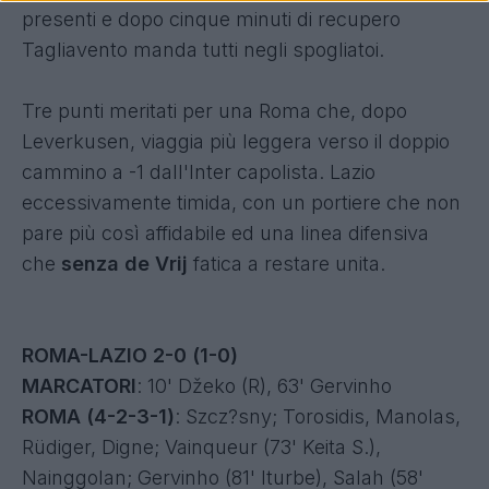
presenti e dopo cinque minuti di recupero
Tagliavento manda tutti negli spogliatoi.
Tre punti meritati per una Roma che, dopo
Leverkusen, viaggia più leggera verso il doppio
cammino a -1 dall'Inter capolista. Lazio
eccessivamente timida, con un portiere che non
pare più così affidabile ed una linea difensiva
che
senza de Vrij
fatica a restare unita.
ROMA-LAZIO 2-0 (1-0)
MARCATORI
: 10' Džeko (R), 63' Gervinho
ROMA (4-2-3-1)
: Szcz?sny; Torosidis, Manolas,
Rüdiger, Digne; Vainqueur (73' Keita S.),
Nainggolan; Gervinho (81' Iturbe), Salah (58'