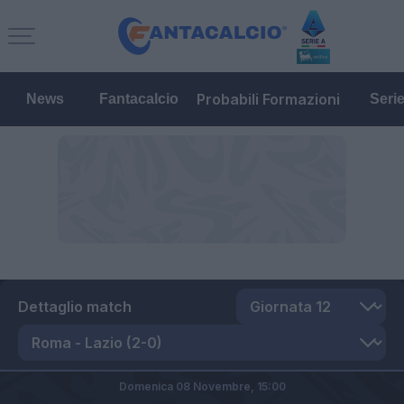
Probabili Formazioni
News
Fantacalcio
Seri
Dettaglio match
Domenica 08 Novembre,
15:00