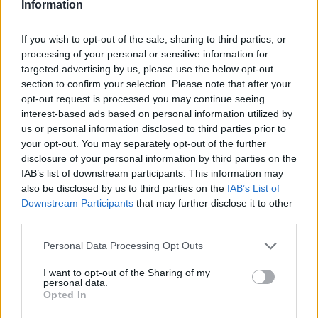
Bonus e Malus
Information
- NESSUNO -
If you wish to opt-out of the sale, sharing to third parties, or
processing of your personal or sensitive information for
Con la palla al piede sa cosa fare. Nei tre di
targeted advertising by us, please use the below opt-out
centrocampo è quello che garantisce
section to confirm your selection. Please note that after your
equilibrio tra le due fasi. Gli manca solo lo
spunto nell'ultima giocata.
opt-out request is processed you may continue seeing
interest-based ads based on personal information utilized by
us or personal information disclosed to third parties prior to
Ucan
your opt-out. You may separately opt-out of the further
disclosure of your personal information by third parties on the
Nervoso
IAB’s list of downstream participants. This information may
5,5
also be disclosed by us to third parties on the
IAB’s List of
Bonus e Malus
Downstream Participants
that may further disclose it to other
third parties.
Personal Data Processing Opt Outs
Entra per l'assalto finale, ma si fa tradire dal
nervosismo. Non trova mai la giocata
I want to opt-out of the Sharing of my
personal data.
semplice e si fa anche ammonire. Un passo
Opted In
indietro rispetto a Frosinone.