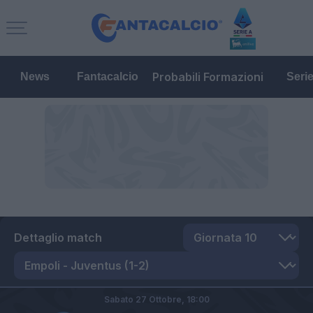
Probabili Formazioni
News
Fantacalcio
Seri
Dettaglio match
Sabato 27 Ottobre,
18:00