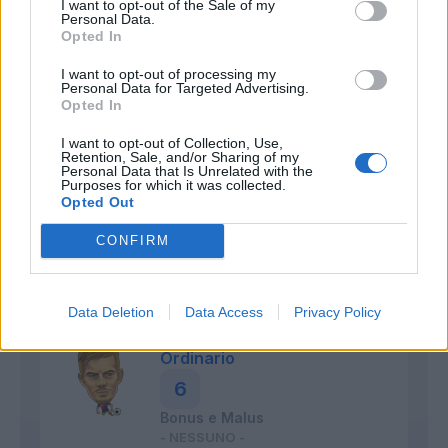
I want to opt-out of the Sale of my
Personal Data.
Acquah
Opted In
Stantuffo
I want to opt-out of processing my
7
Personal Data for Targeted Advertising.
Opted In
Bonus e Malus
- NESSUNO -
I want to opt-out of Collection, Use,
Retention, Sale, and/or Sharing of my
Personal Data that Is Unrelated with the
Purposes for which it was collected.
E' una forza della natura. L'aria di derby lo
Opted Out
stimola e gli fa giocare una partita super.
Spettacolare il suo break che porta al
CONFIRM
vantaggio di Caputo. Poi tantissima altra
legna, purtroppo vana per i suoi.
Data Deletion
Data Access
Privacy Policy
Zajc
Ordinario
6
Bonus e Malus
- NESSUNO -