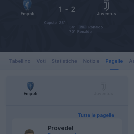
1
-
2
Empoli
Juventus
Caputo
28’
54’
RIG
Ronaldo
70’
Ronaldo
Tabellino
Voti
Statistiche
Notizie
Pagelle
As
Empoli
Juventus
Tutte le pagelle
Provedel