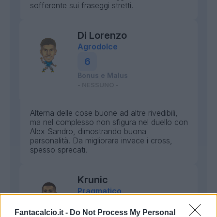
sofferente sui fraseggi stretti.
Di Lorenzo
Agrodolce
6
Bonus e Malus
- NESSUNO -
Alterna delle cose buone ad altre rivedibili,
ma nel complesso non sfigura nel duello con
Alex Sandro, dimostrando buona
personalità. Da migliorare invece i cross,
spesso sprecati.
Krunic
Pragmatico
6
Fantacalcio.it -
Do Not Process My Personal