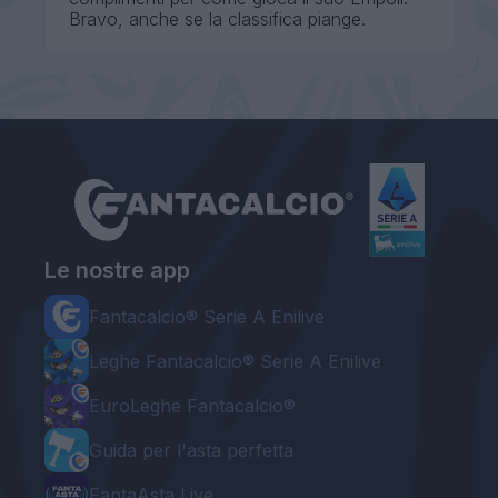
Bravo, anche se la classifica piange.
Le nostre app
Fantacalcio® Serie A Enilive
Leghe Fantacalcio® Serie A Enilive
EuroLeghe Fantacalcio®
Guida per l'asta perfetta
FantaAsta Live