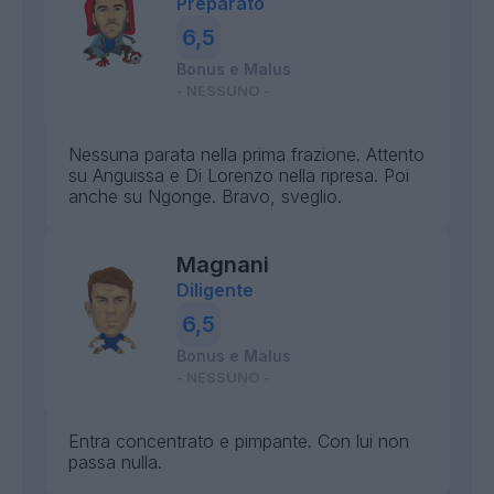
Preparato
6,5
Bonus e Malus
- NESSUNO -
Nessuna parata nella prima frazione. Attento
su Anguissa e Di Lorenzo nella ripresa. Poi
anche su Ngonge. Bravo, sveglio.
Magnani
Diligente
6,5
Bonus e Malus
- NESSUNO -
Entra concentrato e pimpante. Con lui non
passa nulla.