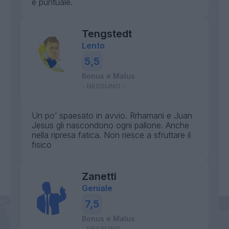
e puntuale.
Tengstedt
Lento
5,5
Bonus e Malus
- NESSUNO -
Un po’ spaesato in avvio. Rrhamani e Juan
Jesus gli nascondono ogni pallone. Anche
nella ripresa fatica. Non riesce a sfruttare il
fisico
Zanetti
Geniale
7,5
Bonus e Malus
- NESSUNO -