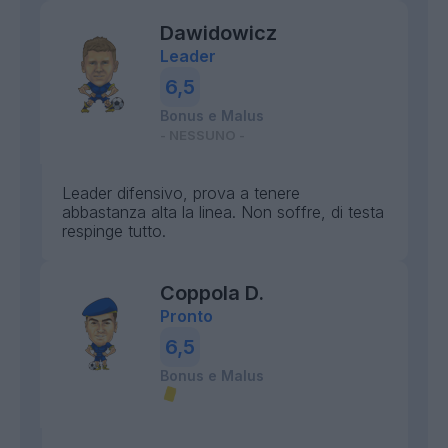
Dawidowicz
Leader
6,5
Bonus e Malus
- NESSUNO -
Leader difensivo, prova a tenere
abbastanza alta la linea. Non soffre, di testa
respinge tutto.
Coppola D.
Pronto
6,5
Bonus e Malus