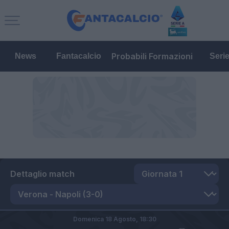
Probabili Formazioni
News
Fantacalcio
Seri
Dettaglio match
Domenica 18 Agosto,
18:30