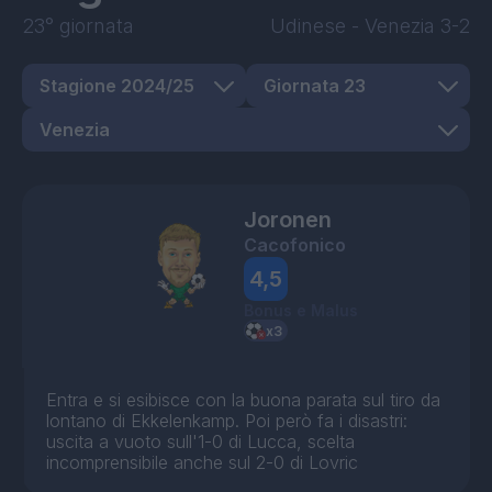
23° giornata
Udinese
-
Venezia
3-2
Joronen
Cacofonico
4,5
Bonus e Malus
Entra e si esibisce con la buona parata sul tiro da
lontano di Ekkelenkamp. Poi però fa i disastri:
uscita a vuoto sull'1-0 di Lucca, scelta
incomprensibile anche sul 2-0 di Lovric