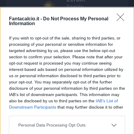
Sparito
5
Fantacalcio.it -
Do Not Process My Personal
Information
Bonus e Malus
- NESSUNO -
If you wish to opt-out of the sale, sharing to third parties, or
processing of your personal or sensitive information for
Partita a dir poco timida, pochissima spinta e
targeted advertising by us, please use the below opt-out
scarsa qualità sulla fascia. Mangiato da Kamara
section to confirm your selection. Please note that after your
sul cross che porta al vantaggio di Lucca
opt-out request is processed you may continue seeing
interest-based ads based on personal information utilized by
us or personal information disclosed to third parties prior to
Ellertsson
your opt-out. You may separately opt-out of the further
Focoso
disclosure of your personal information by third parties on the
6
IAB’s list of downstream participants. This information may
also be disclosed by us to third parties on the
IAB’s List of
Bonus e Malus
Downstream Participants
that may further disclose it to other
- NESSUNO -
third parties.
Entra in campo con l'atteggiamento giusto, ci
Personal Data Processing Opt Outs
mette energia e idee a caccia di un pari che poi