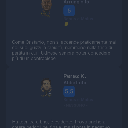
Arrugginito
5
Bonus e Malus
Come Oristanio, non si accende praticamente mai
coi suoi guizzi in rapidità, nemmeno nella fase di
partita in cui l'Udinese sembra poter concedere
più di un contropiede
Perez K.
Abbattuto
5,5
Bonus e Malus
- NESSUNO -
Ha tecnica e brio, è evidente. Prova anche a
creare pericoli nel finale, ma si nota in negativo