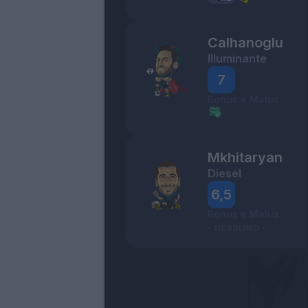
Calhanoglu
Illuminante
7
Bonus e Malus
Mkhitaryan
Diesel
6,5
Bonus e Malus
- NESSUNO -