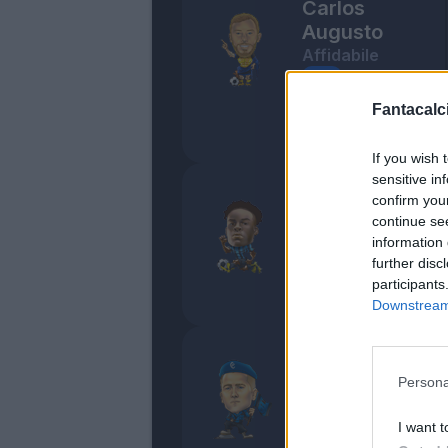
Carlos
Augusto
Affidabile
6
Fantacalci
Bonus e Malus
- NESSUNO -
If you wish 
sensitive in
Bisseck
confirm you
Prezioso
continue se
information 
6,5
further disc
Bonus e Malus
participants
- NESSUNO -
Downstream 
Zielinski
Coriaceo
Persona
6
I want t
Bonus e Malus