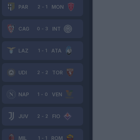
PAR
MON
2
-
1
CAG
INT
0
-
3
LAZ
ATA
1
-
1
UDI
TOR
2
-
2
NAP
VEN
1
-
0
JUV
FIO
2
-
2
MIL
ROM
1
-
1