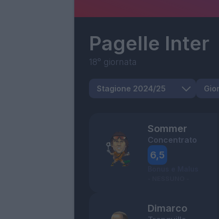
Pagelle
Inter
18° giornata
Sommer
Concentrato
6,5
Bonus e Malus
- NESSUNO -
Dimarco