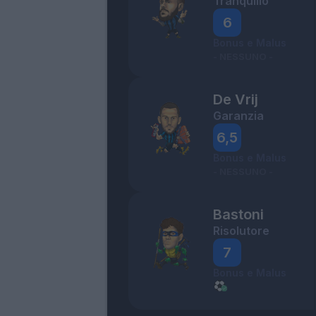
Tranquillo
6
Bonus e Malus
- NESSUNO -
De Vrij
Garanzia
6,5
Bonus e Malus
- NESSUNO -
Bastoni
Risolutore
7
Bonus e Malus