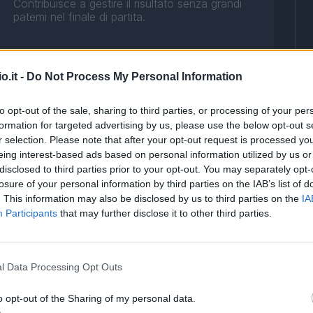
Contribuisce a gestire il risultato senza grandi
patemi nel finale di partita.
o.it -
Do Not Process My Personal Information
to opt-out of the sale, sharing to third parties, or processing of your per
formation for targeted advertising by us, please use the below opt-out s
Si rende protagonista di un paio di interventi
r selection. Please note that after your opt-out request is processed y
decisivi sugli insidiosi cross dalla sinistra.
eing interest-based ads based on personal information utilized by us or
disclosed to third parties prior to your opt-out. You may separately opt-
losure of your personal information by third parties on the IAB’s list of
. This information may also be disclosed by us to third parties on the
IA
Participants
that may further disclose it to other third parties.
Prova a lasciare la sua firma sulla partita con
qualche inserimento, ma senza fortuna.
l Data Processing Opt Outs
o opt-out of the Sharing of my personal data.