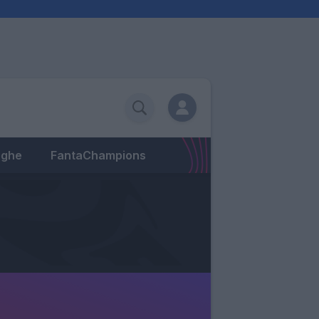
eghe
FantaChampions