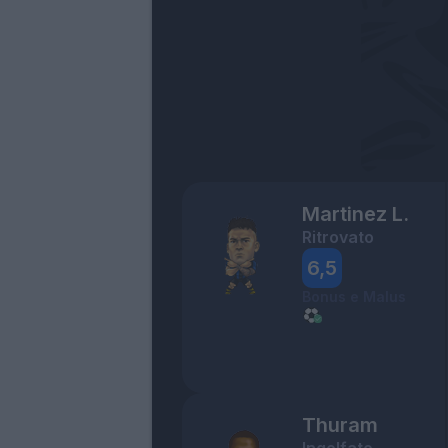
Martinez L.
Ritrovato
6,5
Bonus e Malus
Thuram