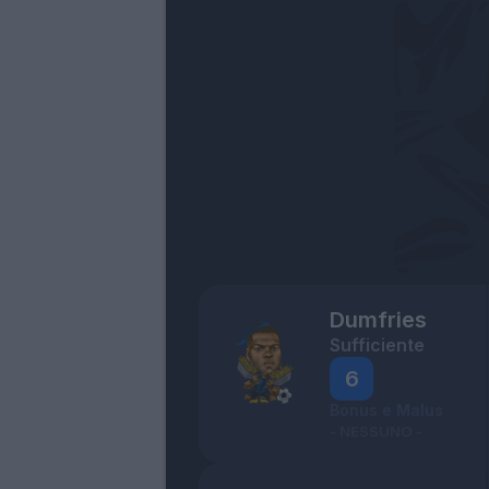
Dumfries
Sufficiente
6
Bonus e Malus
- NESSUNO -