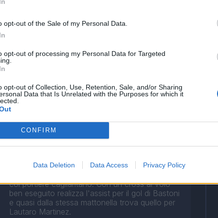
In
o opt-out of the Sale of my Personal Data.
In
to opt-out of processing my Personal Data for Targeted
ing.
In
o opt-out of Collection, Use, Retention, Sale, and/or Sharing
ersonal Data that Is Unrelated with the Purposes for which it
lected.
Out
CONFIRM
Prezioso nella doppia fase, mette due volte in
Data Deletion
Data Access
Privacy Policy
apprensione Scuffet ma perde sempre il duello
col portiere cagliaritano. Con un cross al volo
ben eseguito realizza l'assist per il gol di Bastoni
e quasi dalla stessa mattonella trova quello per
Lautaro Martinez.