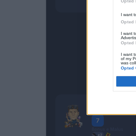
Opted 
- NESSUNO -
I want t
Opted 
I want 
Advertis
Opted 
I want t
of my P
was col
Opted 
Barella
Assistman
7
Bonus e Malus