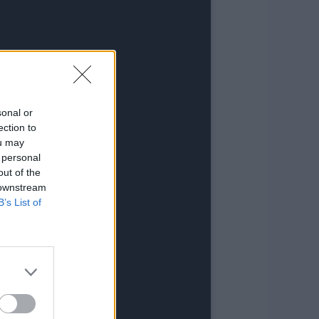
sonal or
ection to
ou may
 personal
out of the
 downstream
B’s List of